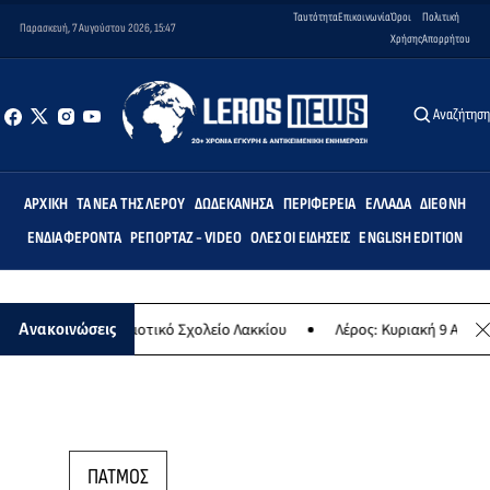
Ταυτότητα
Επικοινωνία
Όροι
Πολιτική
Παρασκευή, 7 Αυγούστου 2026, 15:47
Χρήσης
Απορρήτου
Αναζήτησ
ΑΡΧΙΚΉ
ΤΑ ΝΈΑ ΤΗΣ ΛΈΡΟΥ
ΔΩΔΕΚΆΝΗΣΑ
ΠΕΡΙΦΈΡΕΙΑ
ΕΛΛΆΔΑ
ΔΙΕΘΝΉ
ΕΝΔΙΑΦΈΡΟΝΤΑ
ΡΕΠΟΡΤΆΖ - VIDEO
ΌΛΕΣ ΟΙ ΕΙΔΉΣΕΙΣ
ENGLISH EDITION
Άρτεμις» στο Δημοτικό Σχολείο Λακκίου
Λέρος: Κυριακή 9 Αυγούστ
Ανακοινώσεις
ΠΑΤΜΟΣ