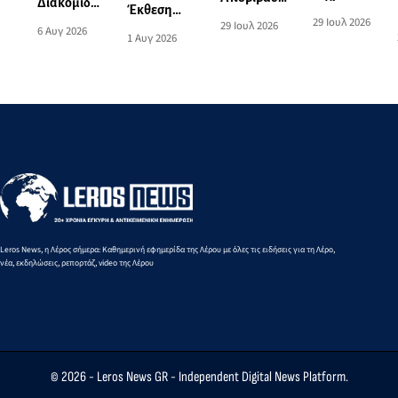
Διακομιδή
Έκθεση
από το
τραυματία
29 Ιουλ 2026
74χρονης
29 Ιουλ 2026
ζωγραφικής
6 Αυγ 2026
λιμάνι της
επιβάτη
1 Αυγ 2026
στη Λέρο
του Norman
Πάτμου
τουριστικού
με
Hyams στην
στο λιμάνι
σκάφους
Περιπολικό
Οικία
της Λέρου
σκάφος του
Σταύρακα
Λιμενικού
Leros News, η Λέρος σήμερα: Καθημερινή εφημερίδα της Λέρου με όλες τις ειδήσεις για τη Λέρο,
νέα, εκδηλώσεις, ρεπορτάζ, video της Λέρου
© 2026 -
Leros News GR
- Independent Digital News Platform.