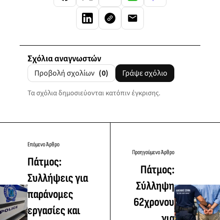
Σχόλια αναγνωστών
Προβολή σχολίων
(0)
Γράψε σχόλιο
Τα σχόλια δημοσιεύονται κατόπιν έγκρισης.
Επόμενο Άρθρο
Προηγούμενο Άρθρο
Πάτμος:
Πάτμος:
Συλλήψεις για
Σύλληψη
παράνομες
62χρονου
εργασίες και
για