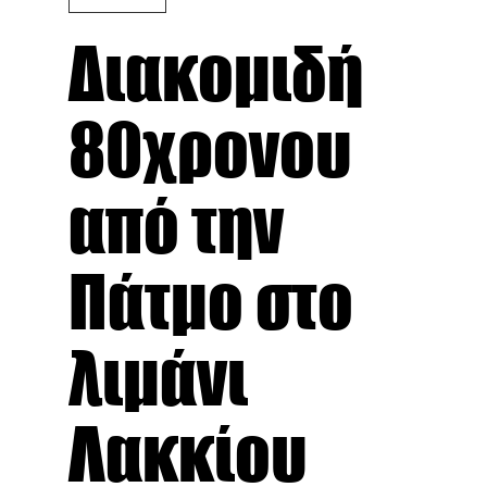
Διακομιδή
80χρονου
από την
Πάτμο στο
λιμάνι
Λακκίου