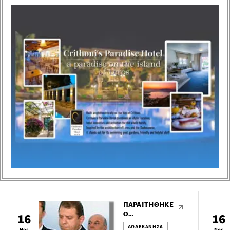
Περιφέρεια νοτίου Αιγαίου,
από την Ν.Ε. του ΣΥΡΙΖΑ
νότιας Δωδεκανήσου
εκδόθηκε η παρακάτω
ανακοίνωση: Οι στιγμές
είναι κρίσιμες για τη χώρα
καθώς η συντριπτική
πλειοψηφία του ελληνικού
λαού υφίσταται τις
καταστροφικές συνέπειες
της ακολουθούμενης από
την συγκυβέρνηση
πολιτικής.
ΠΑΡΑΙΤΉΘΗΚΕ
Ο
16
16
ΛΙΜΕΝΆΡΧΗΣ
ΔΩΔΕΚΑΝΗΣΑ
Νοε
Νοε