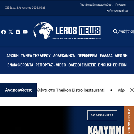
Ταυτότητα
Επικοινωνία
Όροι
Πολιτική
Σάββατο, 8 Αυγούστου 2026, 05:48
Χρήσης
Απορρήτου
Αναζήτησ
ΑΡΧΙΚΉ
ΤΑ ΝΈΑ ΤΗΣ ΛΈΡΟΥ
ΔΩΔΕΚΆΝΗΣΑ
ΠΕΡΙΦΈΡΕΙΑ
ΕΛΛΆΔΑ
ΔΙΕΘΝΉ
ΕΝΔΙΑΦΈΡΟΝΤΑ
ΡΕΠΟΡΤΆΖ - VIDEO
ΌΛΕΣ ΟΙ ΕΙΔΉΣΕΙΣ
ENGLISH EDITION
ιώτικο γλέντι στο Theikon Bistro Restaurant!
Λέρος: Το Σάββατο 
Ανακοινώσεις
ΔΩΔΕΚΑΝΗΣΑ
ΚΑΛΥΜΝΟΣ: