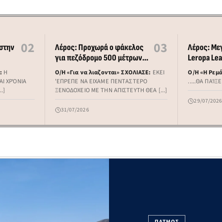
02
03
 στην
Λέρος: Προχωρά ο φάκελος
Λέρος: Με
για πεζόδρομο 500 μέτρων
Leropa Le
ίνητο
από την Κ.Ε.Δ. προς τα Λέπιδα
:
Η
Ο/Η «Για να λιαζονται» ΣΧΟΛΙΑΣΕ:
ΕΚΕΙ
Ο/Η «Η Ρεμά
ΑΙ ΧΡΌΝΙΑ
'ΕΠΡΕΠΕ ΝΑ ΕΙΧΑΜΕ ΠΕΝΤΑΣΤΕΡΟ
.....ΘΑ ΠΑΊ
.]
ΞΕΝΟΔΟΧΕΙΟ ΜΕ ΤΗΝ ΑΠΙΣΤΕΥΤΗ ΘΕΑ [...]
29/07/202
31/07/2026
ΠΑΤΜΟΣ