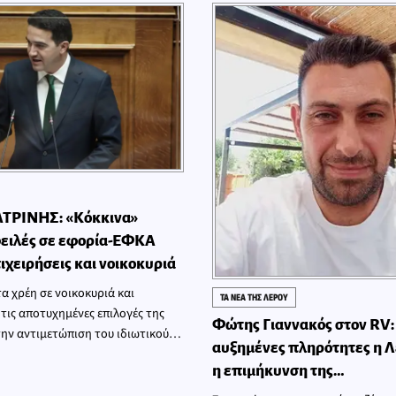
ΤΡΙΝΗΣ: «Κόκκινα»
φειλές σε εφορία-ΕΦΚΑ
ιχειρήσεις και νοικοκυριά
α χρέη σε νοικοκυριά και
ΤΑ ΝΕΑ ΤΗΣ ΛΕΡΟΥ
 τις αποτυχημένες επιλογές της
Φώτης Γιαννακός στον RV:
την αντιμετώπιση του ιδιωτικού
αυξημένες πληρότητες η Λ
η επιμήκυνση της…