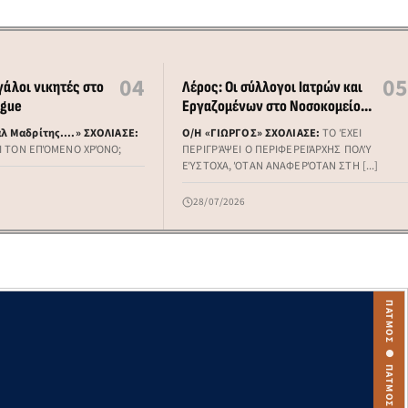
04
05
γάλοι νικητές στο
Λέρος: Οι σύλλογοι Ιατρών και
ague
Εργαζομένων στο Νοσοκομείο
καλούν σε συγκέντρωση
λ Μαδρίτης....» ΣΧΟΛΙΑΣΕ:
Ο/Η «ΓΙΩΡΓΟΣ» ΣΧΟΛΙΑΣΕ:
ΤΟ ΈΧΕΙ
διαμαρτυρίας
ΞΕΙ ΤΟΝ ΕΠΌΜΕΝΟ ΧΡΌΝΟ;
ΠΕΡΙΓΡΆΨΕΙ Ο ΠΕΡΙΦΕΡΕΙΆΡΧΗΣ ΠΟΛΎ
ΕΎΣΤΟΧΑ, ΌΤΑΝ ΑΝΑΦΕΡΌΤΑΝ ΣΤΗ [...]
6
28/07/2026