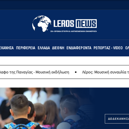
ΕΚΆΝΗΣΑ
ΠΕΡΙΦΈΡΕΙΑ
ΕΛΛΆΔΑ
ΔΙΕΘΝΉ
ΕΝΔΙΑΦΈΡΟΝΤΑ
ΡΕΠΟΡΤΆΖ - VIDEO
ΌΛ
Μουσική εκδήλωση
Λέρος: Μουσική συναυλία των Εργαστηρίων «Άρτ
ΔΩΔΕΚΑΝΗΣ