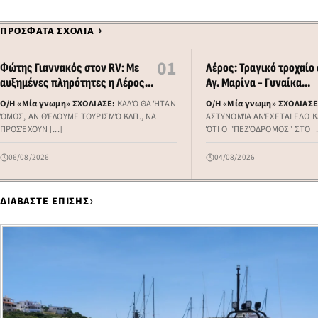
›
ΠΡΟΣΦΑΤΑ ΣΧΟΛΙΑ
01
Φώτης Γιαννακός στον RV: Με
Λέρος: Τραγικό τροχαίο
αυξημένες πληρότητες η Λέρος,
Αγ. Μαρίνα - Γυναίκα
στόχος η επιμήκυνση της
παρασύρθηκε από αυτοκ
Ο/Η «Μία γνωμη» ΣΧΟΛΙΑΣΕ:
ΚΑΛΌ ΘΑ ΉΤΑΝ
Ο/Η «Μία γνωμη» ΣΧΟΛΙΑΣΕ
τουριστικής σεζόν στο νησί
ΌΜΩΣ, ΑΝ ΘΈΛΟΥΜΕ ΤΟΥΡΙΣΜΌ ΚΛΠ., ΝΑ
ΑΣΤΥΝΟΜΊΑ ΑΝΈΧΕΤΑΙ ΕΔΩ Κ
(audio)
ΠΡΟΣΈΧΟΥΝ [...]
ΌΤΙ Ο "ΠΕΖΌΔΡΟΜΟΣ" ΣΤΟ [..
06/08/2026
04/08/2026
›
ΔΙΑΒΑΣΤΕ ΕΠΙΣΗΣ