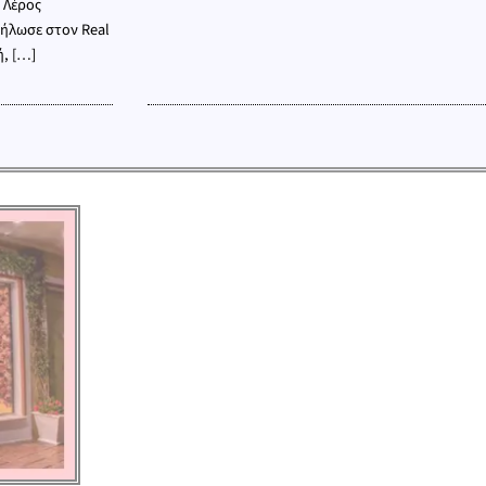
η Λέρος
δήλωσε στον Real
ή, […]