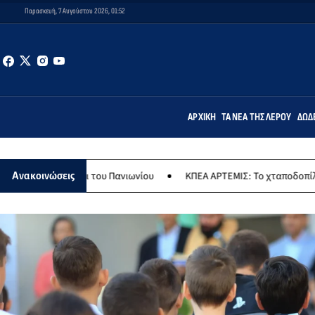
Παρασκευή, 7 Αυγούστου 2026, 01:52
ΑΡΧΙΚΉ
ΤΑ ΝΈΑ ΤΗΣ ΛΈΡΟΥ
ΔΩΔ
 του Πανιωνίου
ΚΠΕΑ ΑΡΤΕΜΙΣ: Το χταποδοπίλαφο της Παναγίας - 
Ανακοινώσεις