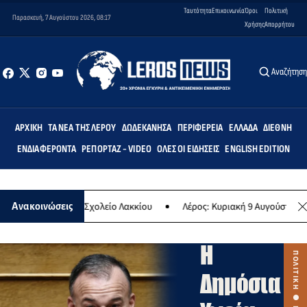
Ταυτότητα
Επικοινωνία
Όροι
Πολιτική
Παρασκευή, 7 Αυγούστου 2026, 08:17
Χρήσης
Απορρήτου
Αναζήτησ
ΑΡΧΙΚΉ
ΤΑ ΝΈΑ ΤΗΣ ΛΈΡΟΥ
ΔΩΔΕΚΆΝΗΣΑ
ΠΕΡΙΦΈΡΕΙΑ
ΕΛΛΆΔΑ
ΔΙΕΘΝΉ
ΕΝΔΙΑΦΈΡΟΝΤΑ
ΡΕΠΟΡΤΆΖ - VIDEO
ΌΛΕΣ ΟΙ ΕΙΔΉΣΕΙΣ
ENGLISH EDITION
ΠΟΛΙΤΙΚΗ
Γιάννης
Δημοτικό Σχολείο Λακκίου
Λέρος: Κυριακή 9 Αυγούστου το μεγαλύτε
Ανακοινώσεις
Παππάς:
Η
Δημόσια