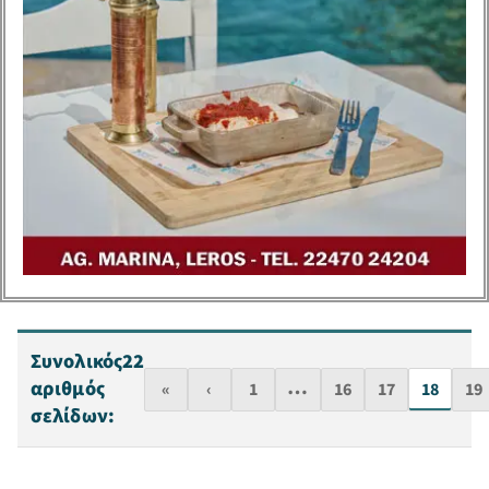
Συνολικός
22
…
αριθμός
«
‹
1
16
17
18
19
σελίδων: