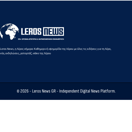
Leros News, η Λέρος σήμερα: Καθημερινή εφημερίδα της Λέρου με όλες τις ειδήσεις για τη Λέρο,
νέα, εκδηλώσεις, ρεπορτάζ, video της Λέρου
© 2026 -
Leros News GR
- Independent Digital News Platform.