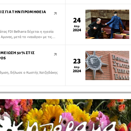
ισ. ευρώ από φοροδιαφυγή
ΙΣ ΓΙΑ ΤΗΝ ΠΡΟΜΉΘΕΙΑ
24
Απρ
2024
τας FDI Belharra δέχεται η ηγεσία
 Αμυνας, μετά το «ναυάγιο» με τις
μία που διαπιστώνεται στην εξεύρεση
ο Πολεμικό Ναυτικό.
ΜΕΊΩΣΗ 50% ΣΤΙΣ
POS
23
Απρ
2024
ύθμιση, δήλωσε ο Κωστής Χατζηδάκης