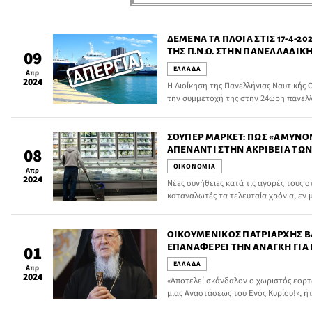
ΔΕΜΈΝΑ ΤΑ ΠΛΟΊΑ ΣΤΙΣ 17-4-
ΤΗΣ Π.Ν.Ο. ΣΤΗΝ ΠΑΝΕΛΛΑΔΙΚΉ 
09
ΕΛΛΑΔΑ
Απρ
2024
Η Διοίκηση της Πανελλήνιας Ναυτικής
την συμμετοχή της στην 24ωρη πανελλ
Διοίκηση της ΓΣΕΕ για τις 17/4/2024 η
ΣΟΎΠΕΡ ΜΆΡΚΕΤ: ΠΏΣ «ΑΜΎΝΟ
ΑΠΈΝΑΝΤΙ ΣΤΗΝ ΑΚΡΊΒΕΙΑ ΤΩ
08
ΟΙΚΟΝΟΜΙΑ
Απρ
2024
Νέες συνήθειες κατά τις αγορές τους σ
καταναλωτές τα τελευταία χρόνια, εν
της συνεχιζόμενης ακρίβειας στα τρόφ
ΟΙΚΟΥΜΕΝΙΚΌΣ ΠΑΤΡΙΆΡΧΗΣ 
ΕΠΑΝΑΦΈΡΕΙ ΤΗΝ ΑΝΆΓΚΗ ΓΙΑ
01
ΟΡΘΌΔΟΞΩΝ – ΚΑΘΟΛΙΚΏΝ
ΕΛΛΑΔΑ
Απρ
2024
«Αποτελεί σκάνδαλον ο χωριστός εορτ
μιας Αναστάσεως του Ενός Κυρίου!», ήτ
Πατριάρχη κ.κ. Βαρθολομαίου κατά τη χ