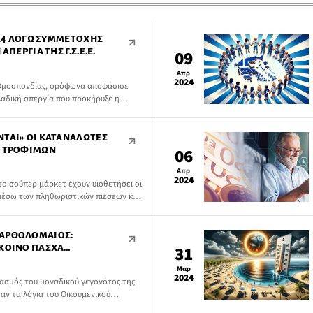
2024 ΛΌΓΩ ΣΥΜΜΕΤΟΧΉΣ
ΑΠΕΡΓΊΑ ΤΗΣ Γ.Σ.Ε.Ε.
09
Απρ
2024
 Ομοσπονδίας, ομόφωνα αποφάσισε
αδική απεργία που προκήρυξε η
μέρα Τετάρτη.
ΝΤΑΙ» ΟΙ ΚΑΤΑΝΑΛΩΤΈΣ
Ν ΤΡΟΦΊΜΩΝ
06
Απρ
2024
το σούπερ μάρκετ έχουν υιοθετήσει οι
 μέσω των πληθωριστικών πιέσεων και
ιμα.
ΒΑΡΘΟΛΟΜΑΊΟΣ:
 ΚΟΙΝΌ ΠΆΣΧΑ
31
Μαρ
2024
ασμός του μοναδικού γεγονότος της
αν τα λόγια του Οικουμενικού
θεσινή του ομιλία (31/3), μετά τη