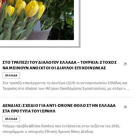
ΣΤΟ ΤΡΑΠΈΖΙ ΤΟΥ ΔΙΑΛΌΓΟΥ ΕΛΛΆΔΑ – ΤΟΥΡΚΊΑ: ΣΤΌΧΟΣ
ΝΑ ΜΕΊΝΟΥΝ ΑΝΟΙΧΤΟΊ ΟΙ ΔΊΑΥΛΟΙ ΕΠΙΚΟΙΝΩΝΊΑΣ
ΕΛΛΑΔΑ
Στο τραπέζι επανέρχονται τη Δευτέρα (22/4) οι αντιπροσωπείες Ελλάδας και
Τουρκίας στο πλαίσιο των Μέτρων Οικοδόμησης Εμπιστοσύνης, με στόχο να
αμβλυθούν οι διαφορές μεταξύ των δύο πλευρών στη σκιά της έντονης
αντιδράσης της Άγκυρας για το θέμα των θαλάσσιων πάρκων σε Αιγαίο και
Ιόνιο την οποία πάντως ο πρωθυπουργός Κυριάκος Μητσοτάκης,
ΔΈΝΔΙΑΣ: ΣΧΈΔΙΟ ΓΙΑ ΑΝΤΙ-DRONE ΘΌΛΟ ΣΤΗΝ ΕΛΛΆΔΑ
χαρακτήρισε «παντελώς αδικαιολόγητη».
ΣΤΑ ΠΡΌΤΥΠΑ ΤΟΥ ΙΣΡΑΉΛ
ΕΛΛΑΔΑ
Υπάρχει προβλεφθείσα δαπάνη που εντάσσεται στην ατζέντα του 2030,
υπογράμμισε ο υπουργός Εθνικής Άμυνας Νίκος Δένδιας