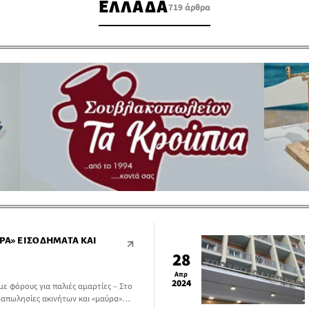
ΕΛΛΑΔΑ
719 άρθρα
ΡΑ» ΕΙΣΟΔΉΜΑΤΑ ΚΑΙ
28
Απρ
2024
ε φόρους για παλιές αμαρτίες – Στο
απωλησίες ακινήτων και «μαύρα»