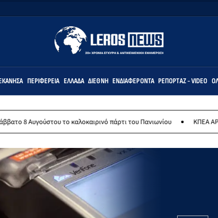
ΕΚΆΝΗΣΑ
ΠΕΡΙΦΈΡΕΙΑ
ΕΛΛΆΔΑ
ΔΙΕΘΝΉ
ΕΝΔΙΑΦΈΡΟΝΤΑ
ΡΕΠΟΡΤΆΖ - VIDEO
ΌΛ
υ το καλοκαιρινό πάρτι του Πανιωνίου
ΚΠΕΑ ΑΡΤΕΜΙΣ: Το χταποδο