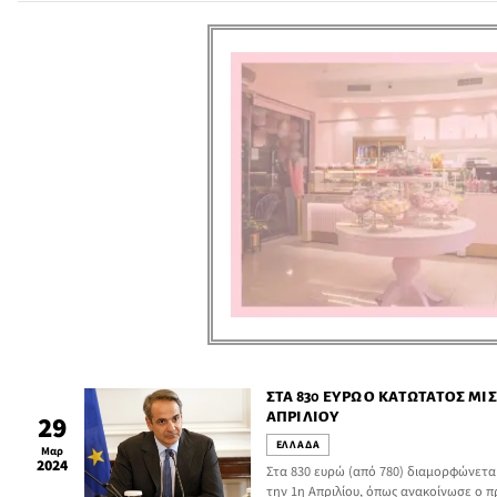
λήξη της Θείας Λειτουργίας, αναφερόμ
του Πάσχα για τους Χριστιανούς της Αν
ΣΤΑ 830 ΕΥΡΏ Ο ΚΑΤΏΤΑΤΟΣ ΜΙΣ
ΑΠΡΙΛΊΟΥ
29
ΕΛΛΑΔΑ
Μαρ
2024
Στα 830 ευρώ (από 780) διαμορφώνετα
την 1η Απριλίου, όπως ανακοίνωσε ο 