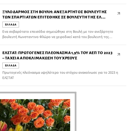
ΞΥΛΟΔΑΡΜΌΣ ΣΤΗ ΒΟΥΛΉ: ΑΝΕΞΆΡΤΗΤΟΣ ΒΟΥΛΕΥΤΉΣ
ΤΩΝ ΣΠΑΡΤΙΑΤΏΝ ΕΠΙΤΈΘΗΚΕ ΣΕ ΒΟΥΛΕΥΤΉ ΤΗΣ ΕΛ.
ΛΎΣΗΣ
ΕΛΛΑΔΑ
Ενα σοβαρότατο επεισόδιο σημειώθηκε στη Βουλή με τον ανεξάρτητο
βουλευτή Κωνσταντινο Φλώρο να χειροδικεί κατά του βουλευτή της
Ελληνικής Λύσης Βασίλη Γραμμένου. Σύμφωνα με πληροφορίες τον έπιασε
από τον λαιμό και τον έριξε κάτω.
ΕΛΣΤΑΤ: ΠΡΩΤΟΓΕΝΈΣ ΠΛΕΌΝΑΣΜΑ 1,9% ΤΟΥ ΑΕΠ ΤΟ 2023
– ΤΑΧΕΊΑ ΑΠΟΚΛΙΜΆΚΩΣΗ ΤΟΥ ΧΡΈΟΥΣ
ΕΛΛΑΔΑ
Πρωτογενές πλεόνασμα υψηλότερο του στόχου ανακοίνωσε για το 2023 η
ΕΛΣΤΑΤ