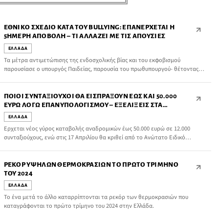
ΕΘΝΙΚΌ ΣΧΈΔΙΟ ΚΑΤΆ ΤΟΥ BULLYING: ΕΠΑΝΈΡΧΕΤΑΙ Η
5ΉΜΕΡΗ ΑΠΟΒΟΛΉ – ΤΙ ΑΛΛΆΖΕΙ ΜΕ ΤΙΣ ΑΠΟΥΣΊΕΣ
ΕΛΛΑΔΑ
Τα μέτρα αντιμετώπισης της ενδοσχολικής βίας και του εκφοβισμού
παρουσίασε ο υπουργός Παιδείας, παρουσία του πρωθυπουργού- θέτοντας
σε λειτουργία και την πλατφόρμα stop-bullying.gov.gr.
ΠΟΙΟΙ ΣΥΝΤΑΞΙΟΎΧΟΙ ΘΑ ΕΙΣΠΡΆΞΟΥΝ ΈΩΣ ΚΑΙ 50.000
ΕΥΡΏ ΛΌΓΩ ΕΠΑΝΥΠΟΛΟΓΙΣΜΟΎ – ΕΞΕΛΊΞΕΙΣ ΣΤΑ
ΑΝΑΔΡΟΜΙΚΆ
ΕΛΛΑΔΑ
Ερχεται νέος γύρος καταβολής αναδρομικών έως 50.000 ευρώ σε 12.000
συνταξιούχους, ενώ στις 17 Απριλίου θα κριθεί από το Ανώτατο Ειδικό
Δικαστήριο η χορήγηση ή μη των δώρων (Χριστουγέννων και Πάσχα) και του
επιδόματος αδείας στους συνταξιούχους για τη χρονική περίοδο μετά το
2012. Ανάλογα με την απόφαση του ΑΕΔ αναμένονται οι κυβερνητικές
ΡΕΚΌΡ ΥΨΗΛΏΝ ΘΕΡΜΟΚΡΑΣΙΏΝ ΤΟ ΠΡΏΤΟ ΤΡΊΜΗΝΟ
αποφάσεις.
ΤΟΥ 2024
ΕΛΛΑΔΑ
Το ένα μετά το άλλο καταρρίπτονται τα ρεκόρ των θερμοκρασιών που
καταγράφονται το πρώτο τρίμηνο του 2024 στην Ελλάδα.