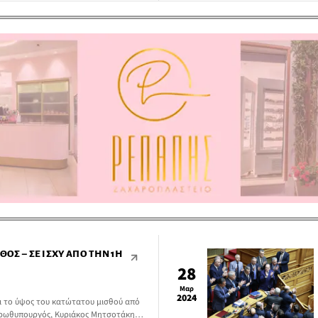
ενος στην ανάγκη για κοινό εορτασμό
ατολικής και της Δυτικής Εκκλησίας.
ΘΌΣ – ΣΕ ΙΣΧΎ ΑΠΌ ΤΗΝ 1Η
28
Μαρ
2024
ι το ύψος του κατώτατου μισθού από
πρωθυπουργός, Κυριάκος Μητσοτάκης,