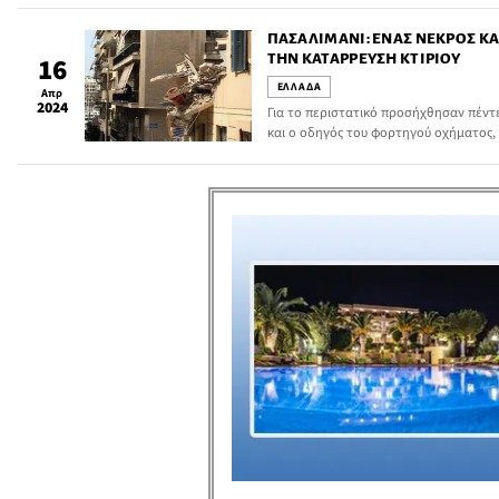
ΠΑΣΑΛΙΜΆΝΙ: ΕΝΑΣ ΝΕΚΡΌΣ ΚΑ
ΤΗΝ ΚΑΤΆΡΡΕΥΣΗ ΚΤΙΡΊΟΥ
16
ΕΛΛΑΔΑ
Απρ
2024
Για το περιστατικό προσήχθησαν πέντ
και ο οδηγός του φορτηγού οχήματος,
που έχασε τη ζωή του