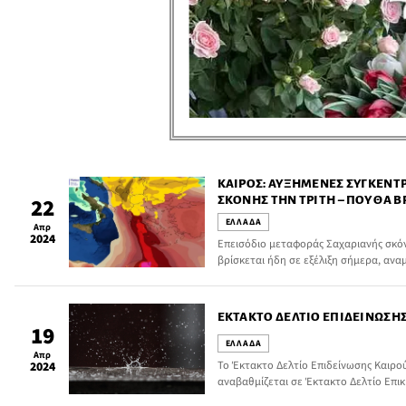
ΚΑΙΡΌΣ: ΑΥΞΗΜΈΝΕΣ ΣΥΓΚΕΝΤ
ΣΚΌΝΗΣ ΤΗΝ ΤΡΊΤΗ – ΠΟΎ ΘΑ Β
22
ΕΛΛΑΔΑ
Απρ
2024
Επεισόδιο μεταφοράς Σαχαριανής σκόν
βρίσκεται ήδη σε εξέλιξη σήμερα, αν
αύριο Τρίτη (23/4).
ΈΚΤΑΚΤΟ ΔΕΛΤΊΟ ΕΠΙΔΕΊΝΩΣΗΣ
19
ΕΛΛΑΔΑ
Απρ
Το Έκτακτο Δελτίο Επιδείνωσης Καιρού
2024
αναβαθμίζεται σε Έκτακτο Δελτίο Επι