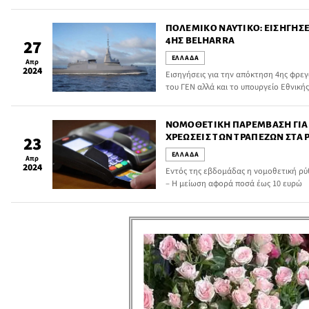
εισοδήματα – Στόχος η είσπραξη 1,7 δ
ΠΟΛΕΜΙΚΌ ΝΑΥΤΙΚΌ: ΕΙΣΗΓΉΣΕ
4ΗΣ BELHARRA
27
ΕΛΛΑΔΑ
Απρ
2024
Εισηγήσεις για την απόκτηση 4ης φρεγά
του ΓΕΝ αλλά και το υπουργείο Εθνικής
μονάδες επιφανείας LCS και την αδυνα
ικανών πλοίων ενδιάμεσης λύσης για τ
NΟΜΟΘΕΤΙΚΉ ΠΑΡΈΜΒΑΣΗ ΓΙΑ 
ΧΡΕΏΣΕΙΣ ΤΩΝ ΤΡΑΠΕΖΏΝ ΣΤΑ 
23
ΕΛΛΑΔΑ
Απρ
2024
Εντός της εβδομάδας η νομοθετική ρ
– H μείωση αφορά ποσά έως 10 ευρώ