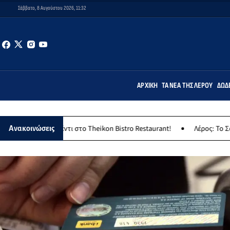
Σάββατο, 8 Αυγούστου 2026, 11:32
ΑΡΧΙΚΉ
ΤΑ ΝΈΑ ΤΗΣ ΛΈΡΟΥ
ΔΩΔ
ντι στο Theikon Bistro Restaurant!
Λέρος: Το Σάββατο 8 Αυγούστο
Ανακοινώσεις