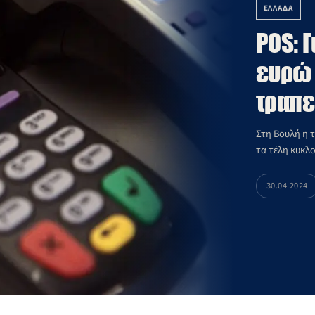
ΕΛΛΑΔΑ
POS: 
ευρώ 
τραπε
Στη Βουλή η 
τα τέλη κυκλ
30.04.2024