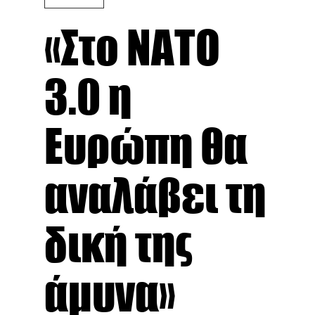
«Στο ΝΑΤΟ
3.0 η
Ευρώπη θα
αναλάβει τη
δική της
άμυνα»