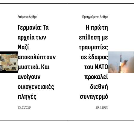
Επόμενο Άρθρο
Προηγούμενο Άρθρο
Γερμανία: Τα
Η πρώτη
αρχεία των
επίθεση με
Ναζί
τραυματίες
αποκαλύπτουν
σε έδαφος
μυστικά. Και
του ΝΑΤΟ
ανοίγουν
προκαλεί
οικογενειακές
διεθνή
πληγές
συναγερμό
29.6.2026
29.5.2026