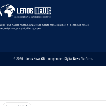
μετά τις
απαντά με
απειλές για
επιθέσεις σε
αύξηση
αμερικανικές
δασμών
βάσεις
στα
Leros News, η Λέρος σήμερα: Καθημερινή εφημερίδα της Λέρου με όλες τις ειδήσεις για τη Λέρο,
εισαγόμενα
νέα, εκδηλώσεις, ρεπορτάζ, video της Λέρου
αυτοκίνητα
© 2026 -
Leros News GR
- Independent Digital News Platform.