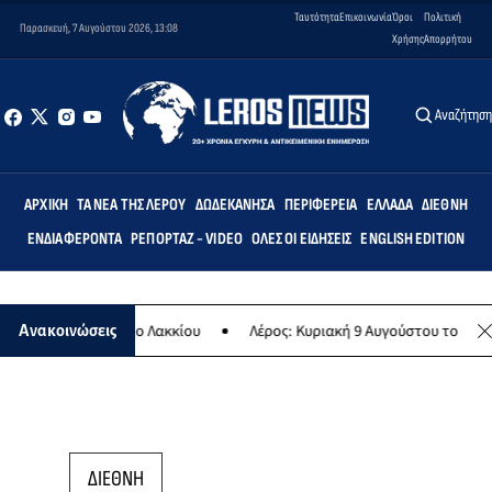
Ταυτότητα
Επικοινωνία
Όροι
Πολιτική
Παρασκευή, 7 Αυγούστου 2026, 13:08
Χρήσης
Απορρήτου
Αναζήτησ
ΑΡΧΙΚΉ
ΤΑ ΝΈΑ ΤΗΣ ΛΈΡΟΥ
ΔΩΔΕΚΆΝΗΣΑ
ΠΕΡΙΦΈΡΕΙΑ
ΕΛΛΆΔΑ
ΔΙΕΘΝΉ
ΕΝΔΙΑΦΈΡΟΝΤΑ
ΡΕΠΟΡΤΆΖ - VIDEO
ΌΛΕΣ ΟΙ ΕΙΔΉΣΕΙΣ
ENGLISH EDITION
τικό Σχολείο Λακκίου
Λέρος: Κυριακή 9 Αυγούστου το μεγαλύτερο ν
Ανακοινώσεις
ΔΙΕΘΝΗ