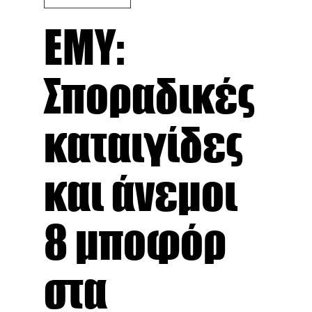
ΕΜΥ:
Σποραδικές
καταιγίδες
και άνεμοι
8 μποφόρ
στα