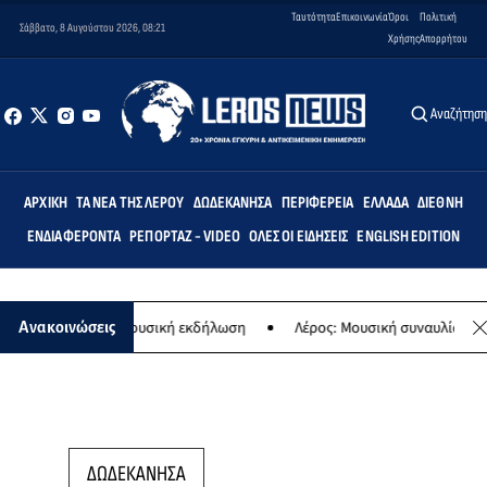
Ταυτότητα
Επικοινωνία
Όροι
Πολιτική
Σάββατο, 8 Αυγούστου 2026, 08:21
Χρήσης
Απορρήτου
Αναζήτησ
ΑΡΧΙΚΉ
ΤΑ ΝΈΑ ΤΗΣ ΛΈΡΟΥ
ΔΩΔΕΚΆΝΗΣΑ
ΠΕΡΙΦΈΡΕΙΑ
ΕΛΛΆΔΑ
ΔΙΕΘΝΉ
ΕΝΔΙΑΦΈΡΟΝΤΑ
ΡΕΠΟΡΤΆΖ - VIDEO
ΌΛΕΣ ΟΙ ΕΙΔΉΣΕΙΣ
ENGLISH EDITION
 Παναγίας - Μουσική εκδήλωση
Λέρος: Μουσική συναυλία των Εργα
Ανακοινώσεις
ΔΩΔΕΚΑΝΗΣΑ