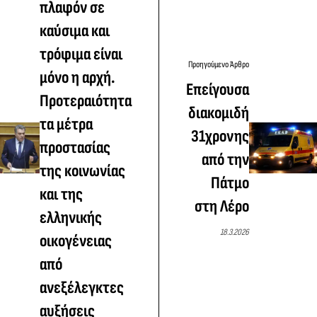
πλαφόν σε
καύσιμα και
τρόφιμα είναι
Προηγούμενο Άρθρο
μόνο η αρχή.
Επείγουσα
Προτεραιότητα
διακομιδή
τα μέτρα
31χρονης
προστασίας
από την
της κοινωνίας
Πάτμο
και της
στη Λέρο
ελληνικής
18.3.2026
οικογένειας
από
ανεξέλεγκτες
αυξήσεις