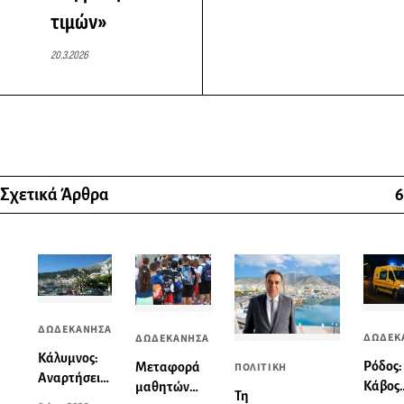
τιμών»
20.3.2026
Σχετικά Άρθρα
6
ΔΩΔΕΚΑΝΗΣΑ
ΔΩΔΕΚ
ΔΩΔΕΚΑΝΗΣΑ
Κάλυμνος:
Ρόδος:
ΠΟΛΙΤΙΚΗ
Mεταφορά
Αναρτήσεις
Κάβος
μαθητών
Τη
στα social