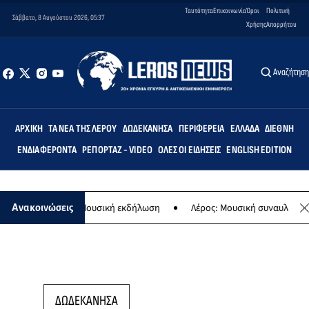
Ταυτότητα
Επικοινωνία
Όροι
Πολιτική
Σάββατο, 8 Αυγούστου 2026, 05:37
Χρήσης
Απορρήτου
Αναζήτησ
ΑΡΧΙΚΉ
ΤΑ ΝΈΑ ΤΗΣ ΛΈΡΟΥ
ΔΩΔΕΚΆΝΗΣΑ
ΠΕΡΙΦΈΡΕΙΑ
ΕΛΛΆΔΑ
ΔΙΕΘΝΉ
ΕΝΔΙΑΦΈΡΟΝΤΑ
ΡΕΠΟΡΤΆΖ - VIDEO
ΌΛΕΣ ΟΙ ΕΙΔΉΣΕΙΣ
ENGLISH EDITION
ς Παναγίας - Μουσική εκδήλωση
Λέρος: Μουσική συναυλία των Εργ
Ανακοινώσεις
ΔΩΔΕΚΑΝΗΣΑ