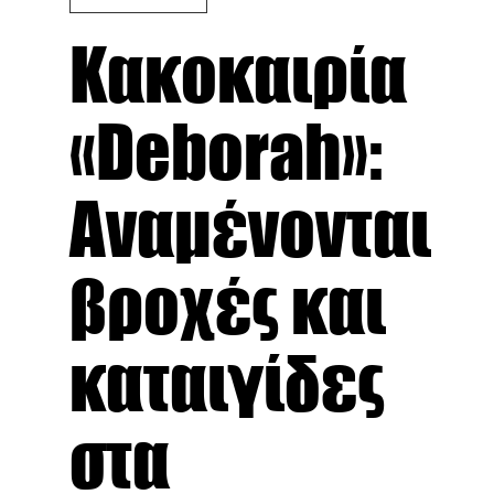
Κακοκαιρία
«Deborah»:
Αναμένονται
βροχές και
καταιγίδες
στα