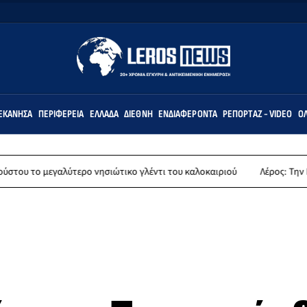
ΕΚΆΝΗΣΑ
ΠΕΡΙΦΈΡΕΙΑ
ΕΛΛΆΔΑ
ΔΙΕΘΝΉ
ΕΝΔΙΑΦΈΡΟΝΤΑ
ΡΕΠΟΡΤΆΖ - VIDEO
ΌΛ
ύτερο νησιώτικο γλέντι του καλοκαιριού
Λέρος: Την Παρασκευή 14 Αυ