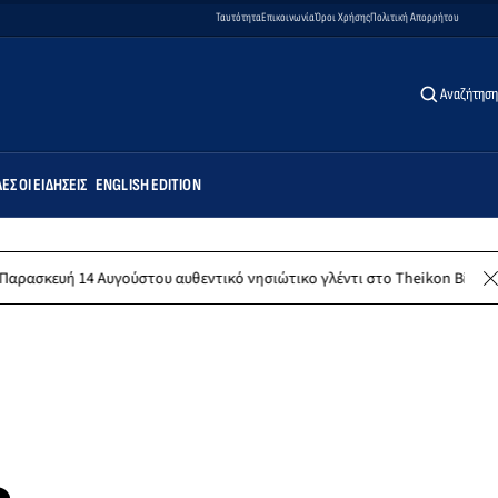
Ταυτότητα
Επικοινωνία
Όροι Χρήσης
Πολιτική Απορρήτου
Αναζήτηση
ΕΣ ΟΙ ΕΙΔΉΣΕΙΣ
ENGLISH EDITION
γούστου αυθεντικό νησιώτικο γλέντι στο Theikon Bistro Restaurant!