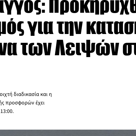
γγος: Προκηρύχ
ός για την κατασ
ένα των Λειψών σ
οιχτή διαδικασία και η
ής προσφορών έχει
 13:00.