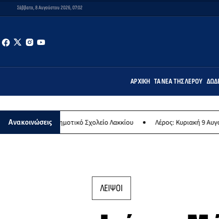
Σάββατο, 8 Αυγούστου 2026, 07:02
ΑΡΧΙΚΉ
ΤΑ ΝΈΑ ΤΗΣ ΛΈΡΟΥ
ΔΩΔ
ο Δημοτικό Σχολείο Λακκίου
Λέρος: Κυριακή 9 Αυγούστου το μεγαλ
Ανακοινώσεις
ΛΕΙΨΟΙ