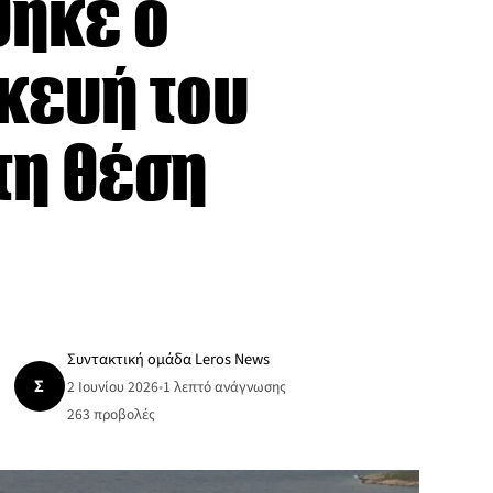
θηκε ο
κευή του
τη θέση
Συντακτική ομάδα Leros News
Σ
2 Ιουνίου 2026
•
1 λεπτό ανάγνωσης
263
προβολές