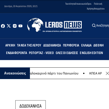
Ταυτότητα
Επικοινωνία
Όροι
Πολιτική
Δευτέρα, 10 Αυγούστου 2026, 10:21
Χρήσης
Απορρήτου
Αναζήτησ
ΑΡΧΙΚΉ
ΤΑ ΝΈΑ ΤΗΣ ΛΈΡΟΥ
ΔΩΔΕΚΆΝΗΣΑ
ΠΕΡΙΦΈΡΕΙΑ
ΕΛΛΆΔΑ
ΔΙΕΘΝΉ
ΕΝΔΙΑΦΈΡΟΝΤΑ
ΡΕΠΟΡΤΆΖ - VIDEO
ΌΛΕΣ ΟΙ ΕΙΔΉΣΕΙΣ
ENGLISH EDITION
8 Αυγούστου το καλοκαιρινό πάρτι του Πανιωνίου
ΚΠΕΑ ΑΡΤΕΜΙΣ: 
Ανακοινώσεις
ΔΩΔΕΚΑΝΗΣΑ