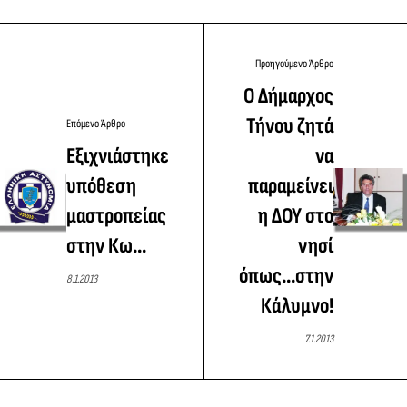
Προηγούμενο Άρθρο
Ο Δήμαρχος
Τήνου ζητά
Επόμενο Άρθρο
Εξιχνιάστηκε
να
υπόθεση
παραμείνει
μαστροπείας
η ΔΟΥ στο
στην Κω...
νησί
όπως...στην
8.1.2013
Κάλυμνο!
7.1.2013