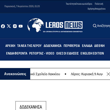
Ταυτότητα
Επικοινωνία
Όροι
Πολιτική
Παρασκευή, 7 Αυγούστου 2026, 01:20
Χρήσης
Απορρήτου
Αναζήτησ
ΑΡΧΙΚΉ
ΤΑ ΝΈΑ ΤΗΣ ΛΈΡΟΥ
ΔΩΔΕΚΆΝΗΣΑ
ΠΕΡΙΦΈΡΕΙΑ
ΕΛΛΆΔΑ
ΔΙΕΘΝΉ
ΕΝΔΙΑΦΈΡΟΝΤΑ
ΡΕΠΟΡΤΆΖ - VIDEO
ΌΛΕΣ ΟΙ ΕΙΔΉΣΕΙΣ
ENGLISH EDITION
μις» στο Δημοτικό Σχολείο Λακκίου
Λέρος: Κυριακή 9 Αυγούστου τ
Ανακοινώσεις
ΔΩΔΕΚΑΝΗΣΑ