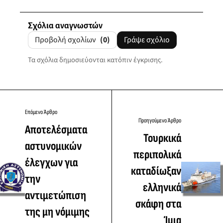
Σχόλια αναγνωστών
Προβολή σχολίων
(0)
Γράψε σχόλιο
Τα σχόλια δημοσιεύονται κατόπιν έγκρισης.
Επόμενο Άρθρο
Προηγούμενο Άρθρο
Αποτελέσματα
Τουρκικά
αστυνομικών
περιπολικά
έλεγχων για
καταδίωξαν
την
ελληνικά
αντιμετώπιση
σκάφη στα
της μη νόμιμης
Ίμια