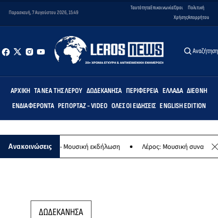
Ταυτότητα
Επικοινωνία
Όροι
Πολιτική
Παρασκευή, 7 Αυγούστου 2026, 15:49
Χρήσης
Απορρήτου
Αναζήτησ
ΑΡΧΙΚΉ
ΤΑ ΝΈΑ ΤΗΣ ΛΈΡΟΥ
ΔΩΔΕΚΆΝΗΣΑ
ΠΕΡΙΦΈΡΕΙΑ
ΕΛΛΆΔΑ
ΔΙΕΘΝΉ
ΕΝΔΙΑΦΈΡΟΝΤΑ
ΡΕΠΟΡΤΆΖ - VIDEO
ΌΛΕΣ ΟΙ ΕΙΔΉΣΕΙΣ
ENGLISH EDITION
 της Παναγίας - Μουσική εκδήλωση
Λέρος: Μουσική συναυλία των 
Ανακοινώσεις
ΔΩΔΕΚΑΝΗΣΑ