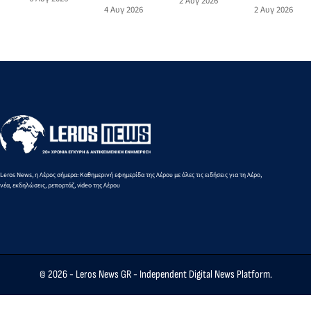
2 Αυγ 2026
59χρονος
Γερονικόλας
ώρα της
ακολουθία
4 Αυγ 2026
2 Αυγ 2026
αλλοδαπός
ένας από το
πρόσδεσης
του Ιάκωβου
για
πρωτοπόρο
πλοίου - Στο
(Τζακ)
διακίνηση
του
νοσοκομείο
Γερονικόλα
σημαντικής
τουρισμού τ
53χρονος
ποσότητας
Ρόδου
ναυτικός
ναρκωτικών
ουσιών
Leros News, η Λέρος σήμερα: Καθημερινή εφημερίδα της Λέρου με όλες τις ειδήσεις για τη Λέρο,
νέα, εκδηλώσεις, ρεπορτάζ, video της Λέρου
© 2026 -
Leros News GR
- Independent Digital News Platform.