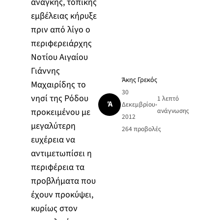
ανάγκης, τοπικής
εμβέλειας κήρυξε
πριν από λίγο ο
περιφερειάρχης
Νοτίου Αιγαίου
Γιάννης
Άκης Γρεκός
Μαχαιρίδης το
30
νησί της Ρόδου
1 λεπτό
Ά
Δεκεμβρίου
•
προκειμένου με
ανάγνωσης
2012
μεγαλύτερη
264
προβολές
ευχέρεια να
αντιμετωπίσει η
περιφέρεια τα
προβλήματα που
έχουν προκύψει,
κυρίως στον