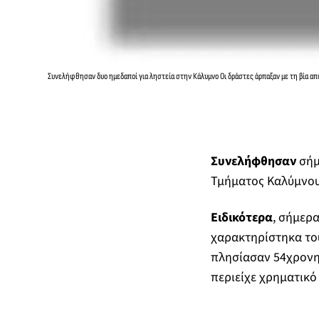
Συνελήφθησαν δυο ημεδαποί για ληστεία στην Κάλυμνο Οι δράστες άρπαξαν με τη βία απ
Συνελήφθησαν
σήμ
Τμήματος Καλύμνου,
Ειδικότερα
, σήμερ
χαρακτηρίστηκα το
πλησίασαν 54χρονη
περιείχε χρηματικό