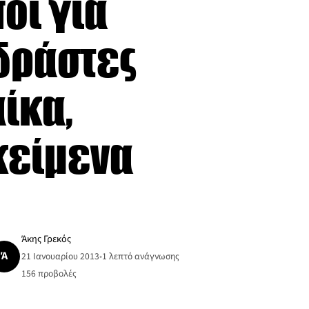
οί για
 δράστες
ίκα,
κείμενα
Άκης Γρεκός
Ά
21 Ιανουαρίου 2013
•
1 λεπτό ανάγνωσης
156
προβολές