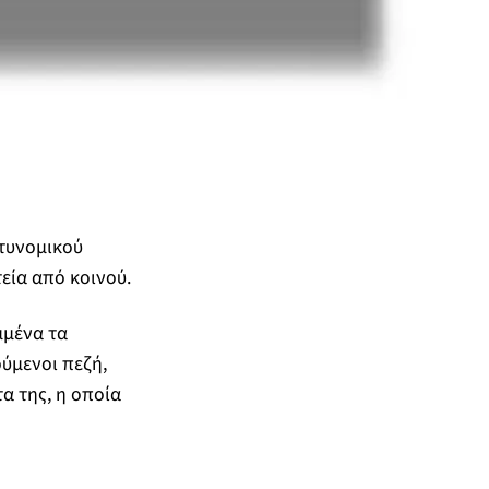
στυνομικού
εία από κοινού.
μμένα τα
ύμενοι πεζή,
α της, η οποία