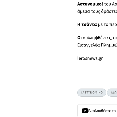
Αστυνομικοί
του Α
άμεσα τους δράστες
Η τσάντα
με το περ
Οι
συλληφθέντες, οι
Εισαγγελέα Πλημμε
lerosnews.gr
#ΑΣΤΥΝΟΜΙΚΟ
#ΔΩ
Ακολουθήστε το