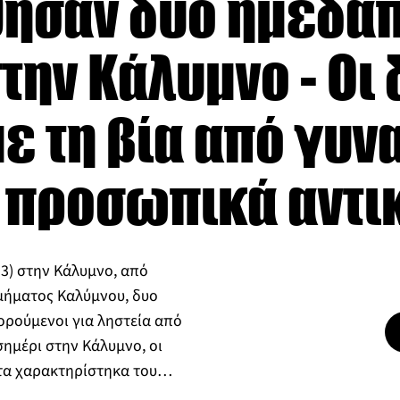
ησαν δυο ημεδαπ
στην Κάλυμνο - Οι
ε τη βία από γυνα
ε προσωπικά αντι
3) στην Κάλυμνο, από
μήματος Καλύμνου, δυο
γορούμενοι για ληστεία από
σημέρι στην Κάλυμνο, οι
 τα χαρακτηρίστηκα του…