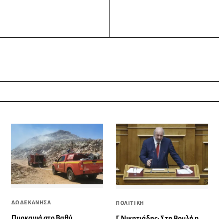
ΔΩΔΕΚΑΝΗΣΑ
ΠΟΛΙΤΙΚΗ
Πυρκαγιά στο Βαθύ
Γ. Νικητιάδης: Στη Βουλή η