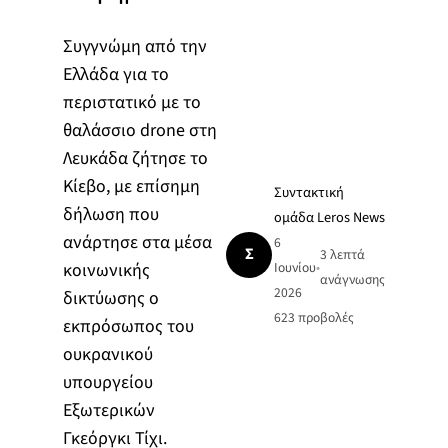
Συγγνώμη από την
Ελλάδα για το
περιστατικό με το
θαλάσσιο drone στη
Λευκάδα ζήτησε το
Κίεβο, με επίσημη
Συντακτική
δήλωση που
ομάδα Leros News
ανάρτησε στα μέσα
6
Σ
3 λεπτά
κοινωνικής
Ιουνίου
•
ανάγνωσης
2026
δικτύωσης ο
623
προβολές
εκπρόσωπος του
ουκρανικού
υπουργείου
Εξωτερικών
Γκεόργκι Τίχι.