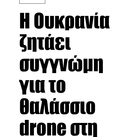
Η Ουκρανία
ζητάει
συγγνώμη
για το
θαλάσσιο
drone στη