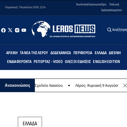
Ταυτότητα
Επικοινωνία
Όροι
Πολιτική
Παρασκευή, 7 Αυγούστου 2026, 13:14
Χρήσης
Απορρήτου
Αναζήτησ
ΑΡΧΙΚΉ
ΤΑ ΝΈΑ ΤΗΣ ΛΈΡΟΥ
ΔΩΔΕΚΆΝΗΣΑ
ΠΕΡΙΦΈΡΕΙΑ
ΕΛΛΆΔΑ
ΔΙΕΘΝΉ
ΕΝΔΙΑΦΈΡΟΝΤΑ
ΡΕΠΟΡΤΆΖ - VIDEO
ΌΛΕΣ ΟΙ ΕΙΔΉΣΕΙΣ
ENGLISH EDITION
στο Δημοτικό Σχολείο Λακκίου
Λέρος: Κυριακή 9 Αυγούστου το μεγ
Ανακοινώσεις
ΕΛΛΑΔΑ