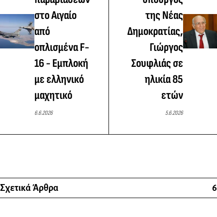
στο Αιγαίο
της Νέας
από
Δημοκρατίας,
οπλισμένα F-
Γιώργος
16 - Εμπλοκή
Σουφλιάς σε
με ελληνικό
ηλικία 85
μαχητικό
ετών
6.6.2026
5.6.2026
Σχετικά Άρθρα
6