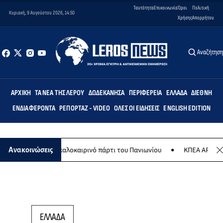
Ταυτότητα
Επικοινωνία
Όροι
Πολιτική
Κυριακή, 9 Αυγούστου 2026, 14:50
Χρήσης
Απορρήτου
Αναζήτησ
ΑΡΧΙΚΉ
ΤΑ ΝΈΑ ΤΗΣ ΛΈΡΟΥ
ΔΩΔΕΚΆΝΗΣΑ
ΠΕΡΙΦΈΡΕΙΑ
ΕΛΛΆΔΑ
ΔΙΕΘΝΉ
ΕΝΔΙΑΦΈΡΟΝΤΑ
ΡΕΠΟΡΤΆΖ - VIDEO
ΌΛΕΣ ΟΙ ΕΙΔΉΣΕΙΣ
ENGLISH EDITION
 Αυγούστου το καλοκαιρινό πάρτι του Πανιωνίου
ΚΠΕΑ ΑΡΤΕΜΙΣ: Τ
Ανακοινώσεις
ΕΛΛΑΔΑ