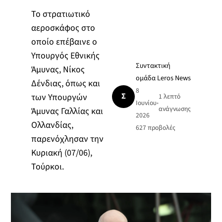
Το στρατιωτικό
αεροσκάφος στο
οποίο επέβαινε ο
Υπουργός Εθνικής
Συντακτική
Άμυνας, Νίκος
ομάδα Leros News
Δένδιας, όπως και
8
Σ
των Υπουργών
1 λεπτό
Ιουνίου
•
ανάγνωσης
Άμυνας Γαλλίας και
2026
Ολλανδίας,
627
προβολές
παρενόχλησαν την
Κυριακή (07/06),
Τούρκοι.