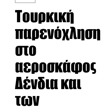
Τουρκική
παρενόχληση
στο
αεροσκάφος
Δένδια και
των