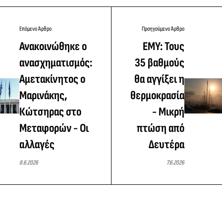
Επόμενο Άρθρο
Προηγούμενο Άρθρο
Ανακοινώθηκε ο
ΕΜΥ: Τους
ανασχηματισμός:
35 βαθμούς
Αμετακίνητος ο
θα αγγίξει η
Μαρινάκης,
θερμοκρασία
Κώτσηρας στο
- Μικρή
Μεταφορών - Οι
πτώση από
αλλαγές
Δευτέρα
8.6.2026
7.6.2026