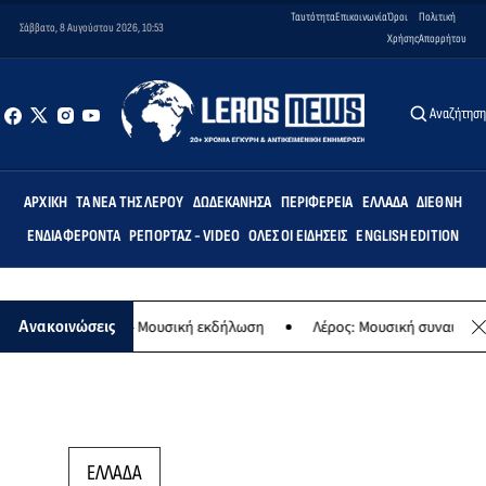
Ταυτότητα
Επικοινωνία
Όροι
Πολιτική
Σάββατο, 8 Αυγούστου 2026, 10:53
Χρήσης
Απορρήτου
Αναζήτησ
ΑΡΧΙΚΉ
ΤΑ ΝΈΑ ΤΗΣ ΛΈΡΟΥ
ΔΩΔΕΚΆΝΗΣΑ
ΠΕΡΙΦΈΡΕΙΑ
ΕΛΛΆΔΑ
ΔΙΕΘΝΉ
ΕΝΔΙΑΦΈΡΟΝΤΑ
ΡΕΠΟΡΤΆΖ - VIDEO
ΌΛΕΣ ΟΙ ΕΙΔΉΣΕΙΣ
ENGLISH EDITION
 της Παναγίας - Μουσική εκδήλωση
Λέρος: Μουσική συναυλία των 
Ανακοινώσεις
ΕΛΛΑΔΑ