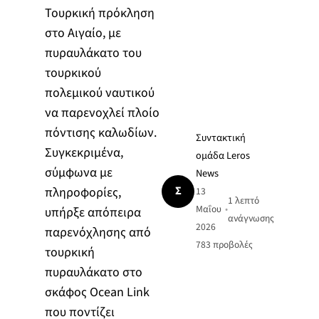
Τουρκική πρόκληση
στο Αιγαίο, με
πυραυλάκατο του
τουρκικού
πολεμικού ναυτικού
να παρενοχλεί πλοίο
πόντισης καλωδίων.
Συντακτική
Συγκεκριμένα,
ομάδα Leros
σύμφωνα με
News
Σ
πληροφορίες,
13
1 λεπτό
Μαΐου
•
υπήρξε απόπειρα
ανάγνωσης
2026
παρενόχλησης από
783
προβολές
τουρκική
πυραυλάκατο στο
σκάφος Ocean Link
που ποντίζει