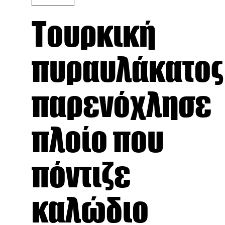
Τουρκική
πυραυλάκατος
παρενόχλησε
πλοίο που
πόντιζε
καλώδιο