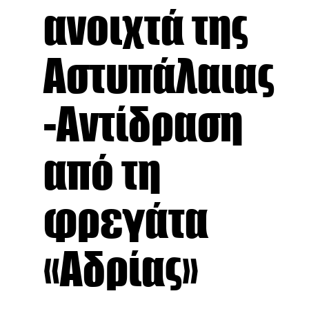
ανοιχτά της
Αστυπάλαιας
-Αντίδραση
από τη
φρεγάτα
«Αδρίας»