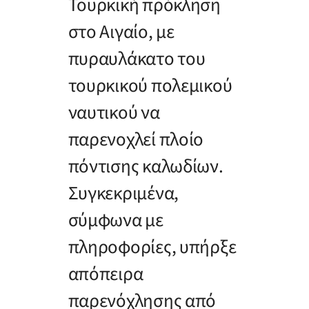
Τουρκική πρόκληση
στο Αιγαίο, με
πυραυλάκατο του
τουρκικού πολεμικού
ναυτικού να
παρενοχλεί πλοίο
πόντισης καλωδίων.
Συγκεκριμένα,
σύμφωνα με
πληροφορίες, υπήρξε
απόπειρα
παρενόχλησης από