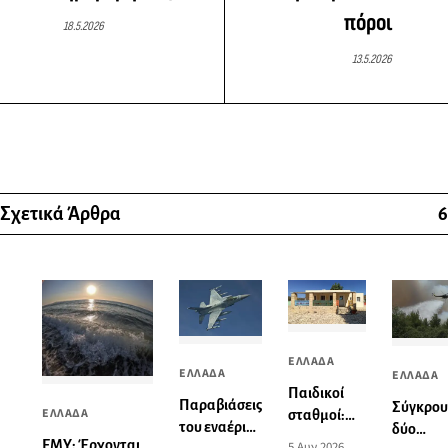
πόροι
18.5.2026
13.5.2026
Σχετικά Άρθρα
6
ΕΛΛΑΔΑ
ΕΛΛΑΔΑ
ΕΛΛΑΔΑ
Παιδικοί
Παραβιάσεις
Σύγκρο
ΕΛΛΑΔΑ
σταθμοί:
του εναέριου
δύο
Πώς θα
ΕΜΥ: Έρχονται
5 Αυγ 2026