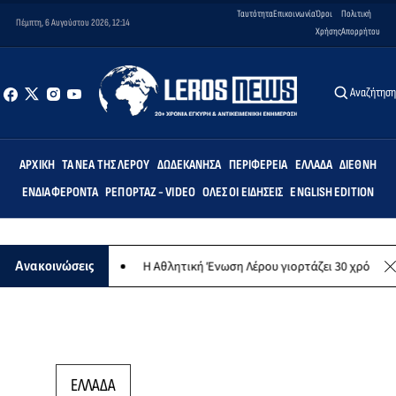
Ταυτότητα
Επικοινωνία
Όροι
Πολιτική
Πέμπτη, 6 Αυγούστου 2026, 12:14
Χρήσης
Απορρήτου
Αναζήτησ
ΑΡΧΙΚΉ
ΤΑ ΝΈΑ ΤΗΣ ΛΈΡΟΥ
ΔΩΔΕΚΆΝΗΣΑ
ΠΕΡΙΦΈΡΕΙΑ
ΕΛΛΆΔΑ
ΔΙΕΘΝΉ
ΕΝΔΙΑΦΈΡΟΝΤΑ
ΡΕΠΟΡΤΆΖ - VIDEO
ΌΛΕΣ ΟΙ ΕΙΔΉΣΕΙΣ
ENGLISH EDITION
ωπικό σκοπό
Η Αθλητική Ένωση Λέρου γιορτάζει 30 χρόνια ιστορίας
Ανακοινώσεις
ΕΛΛΑΔΑ