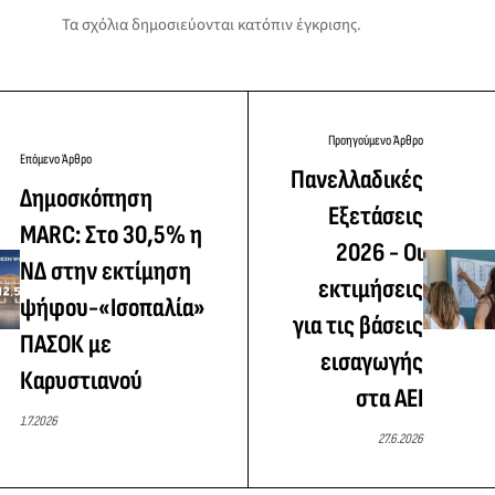
Τα σχόλια δημοσιεύονται κατόπιν έγκρισης.
Προηγούμενο Άρθρο
Επόμενο Άρθρο
Πανελλαδικές
Δημοσκόπηση
Εξετάσεις
MARC: Στο 30,5% η
2026 - Οι
ΝΔ στην εκτίμηση
εκτιμήσεις
ψήφου-«Ισοπαλία»
για τις βάσεις
ΠΑΣΟΚ με
εισαγωγής
Καρυστιανού
στα ΑΕΙ
1.7.2026
27.6.2026