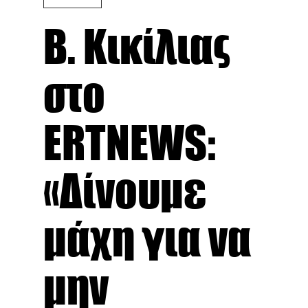
Β. Κικίλιας
στο
ERTNEWS:
«Δίνουμε
μάχη για να
μην