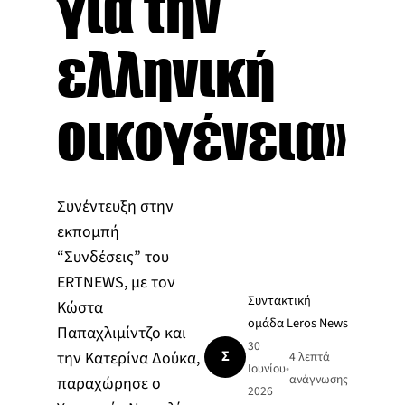
για την
ελληνική
οικογένεια»
Συνέντευξη στην
εκπομπή
“Συνδέσεις” του
ERTNEWS, με τον
Συντακτική
Κώστα
ομάδα Leros News
Παπαχλιμίντζο και
30
Σ
την Κατερίνα Δούκα,
4 λεπτά
Ιουνίου
•
ανάγνωσης
παραχώρησε ο
2026