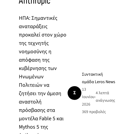
Anthropic
ΗΠΑ: Σημαντικές
αναταράξεις
προκαλεί στον χώρο
της τεχνητής
νοημοσύνης η
απόφαση της
κυβέρνησης των
Συντακτική
Ηνωμένων
ομάδα Leros News
Πολιτειών να
13
Σ
ζητήσει την άμεση
4 λεπτά
Ιουνίου
•
ανάγνωσης
αναστολή
2026
πρόσβασης στα
369
προβολές
μοντέλα Fable 5 και
Mythos 5 της