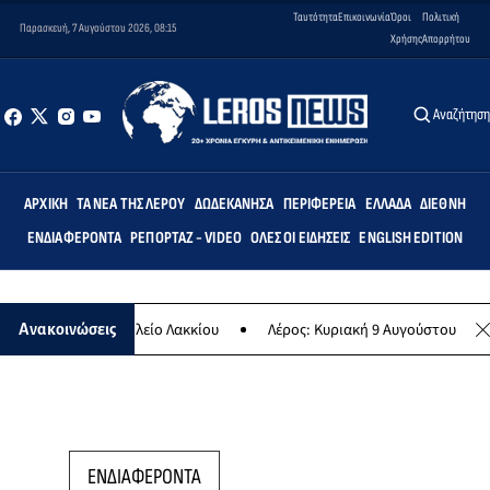
Ταυτότητα
Επικοινωνία
Όροι
Πολιτική
Παρασκευή, 7 Αυγούστου 2026, 08:15
Χρήσης
Απορρήτου
Αναζήτησ
ΑΡΧΙΚΉ
ΤΑ ΝΈΑ ΤΗΣ ΛΈΡΟΥ
ΔΩΔΕΚΆΝΗΣΑ
ΠΕΡΙΦΈΡΕΙΑ
ΕΛΛΆΔΑ
ΔΙΕΘΝΉ
ΕΝΔΙΑΦΈΡΟΝΤΑ
ΡΕΠΟΡΤΆΖ - VIDEO
ΌΛΕΣ ΟΙ ΕΙΔΉΣΕΙΣ
ENGLISH EDITION
ημοτικό Σχολείο Λακκίου
Λέρος: Κυριακή 9 Αυγούστου το μεγαλύτερ
Ανακοινώσεις
ΕΝΔΙΑΦΕΡΟΝΤΑ