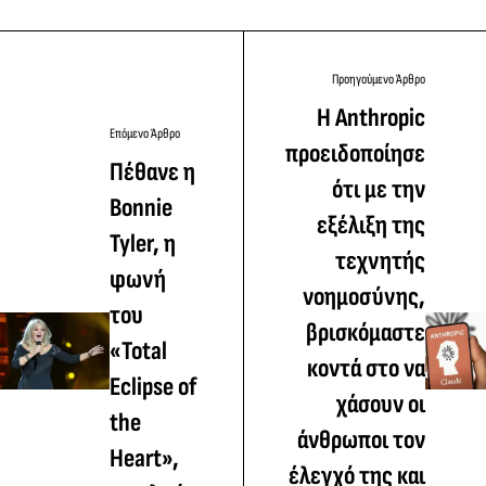
Προηγούμενο Άρθρο
Η Anthropic
Επόμενο Άρθρο
προειδοποίησε
Πέθανε η
ότι με την
Bonnie
εξέλιξη της
Tyler, η
τεχνητής
φωνή
νοημοσύνης,
του
βρισκόμαστε
«Total
κοντά στο να
Eclipse of
χάσουν οι
the
άνθρωποι τον
Heart»,
έλεγχό της και