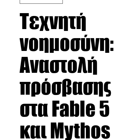
Τεχνητή
νοημοσύνη:
Αναστολή
πρόσβασης
στα Fable 5
και Mythos