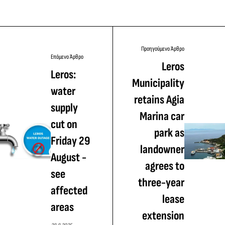
Προηγούμενο Άρθρο
Επόμενο Άρθρο
Leros
Leros:
Municipality
water
retains Agia
supply
Marina car
cut on
park as
Friday 29
landowner
August -
agrees to
see
three-year
affected
lease
areas
extension