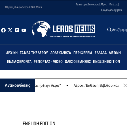
Ταυτότητα
Επικοινωνία
Όροι
Πολιτική
Πέμπτη, 6 Αυγούστου 2026, 19:45
Χρήσης
Απορρήτου
Αναζήτησ
ΑΡΧΙΚΉ
ΤΑ ΝΈΑ ΤΗΣ ΛΈΡΟΥ
ΔΩΔΕΚΆΝΗΣΑ
ΠΕΡΙΦΈΡΕΙΑ
ΕΛΛΆΔΑ
ΔΙΕΘΝΉ
ΕΝΔΙΑΦΈΡΟΝΤΑ
ΡΕΠΟΡΤΆΖ - VIDEO
ΌΛΕΣ ΟΙ ΕΙΔΉΣΕΙΣ
ENGLISH EDITION
ση “Δημιουργώντας (σ)την Λέρο”
Λέρος: Έκθεση Βιβλίου και παραδ
Ανακοινώσεις
ENGLISH EDITION