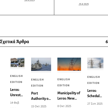
28.8.2025
25.8.2025
Σχετικά Άρθρα
6
ENGLISH
ENGLISH
ENGLISH
ENGLISH
EDITION
EDITION
EDITION
EDITION
Leros:
Leros:
Municipality of
Port
Unrest
Scheduled
Leros: New
Authority of
and
power cut
14 Φεβ
27 Σεπ 2025
Power Outage
Leros:
Concern
8 Οκτ 2025
15 Οκτ 2025
on