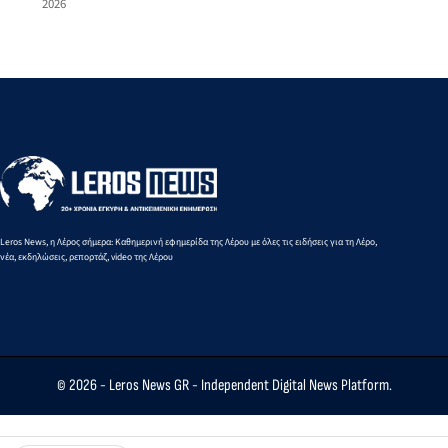
2026
Announcement
Activation of
over the
Monday
for 9-10
Areas for
Local
29/9 - See
October - See
Aeronautical
Spatial
affected
the Affected
and Naval
Plan -
areas
Areas
Exercises
What
Changes
Are
Being
Proposed
Leros News, η Λέρος σήμερα: Καθημερινή εφημερίδα της Λέρου με όλες τις ειδήσεις για τη Λέρο,
νέα, εκδηλώσεις, ρεπορτάζ, video της Λέρου
© 2026 -
Leros News GR
- Independent Digital News Platform.