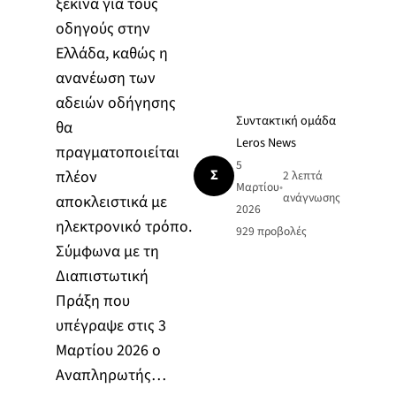
ξεκινά για τους
οδηγούς στην
Ελλάδα, καθώς η
ανανέωση των
αδειών οδήγησης
Συντακτική ομάδα
θα
Leros News
πραγματοποιείται
5
Σ
πλέον
2 λεπτά
Μαρτίου
•
ανάγνωσης
αποκλειστικά με
2026
ηλεκτρονικό τρόπο.
929
προβολές
Σύμφωνα με τη
Διαπιστωτική
Πράξη που
υπέγραψε στις 3
Μαρτίου 2026 ο
Αναπληρωτής…