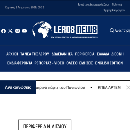
Ταυτότητα
Επικοινωνία
Όροι
Πολιτική
Κυριακή, 9 Αυγούστου 2026, 09:22
Χρήσης
Απορρήτου
Αναζήτησ
ΑΡΧΙΚΉ
ΤΑ ΝΈΑ ΤΗΣ ΛΈΡΟΥ
ΔΩΔΕΚΆΝΗΣΑ
ΠΕΡΙΦΈΡΕΙΑ
ΕΛΛΆΔΑ
ΔΙΕΘΝΉ
ΕΝΔΙΑΦΈΡΟΝΤΑ
ΡΕΠΟΡΤΆΖ - VIDEO
ΌΛΕΣ ΟΙ ΕΙΔΉΣΕΙΣ
ENGLISH EDITION
στου το καλοκαιρινό πάρτι του Πανιωνίου
ΚΠΕΑ ΑΡΤΕΜΙΣ: Το χταπ
Ανακοινώσεις
ΠΕΡΙΦΕΡΕΙΑ Ν. ΑΙΓΑΙΟΥ