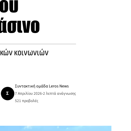
ίου
άσινο
ικών κοινωνιών
Συντακτική ομάδα Leros News
Σ
7 Απριλίου 2026
•
2 λεπτά ανάγνωσης
521
προβολές