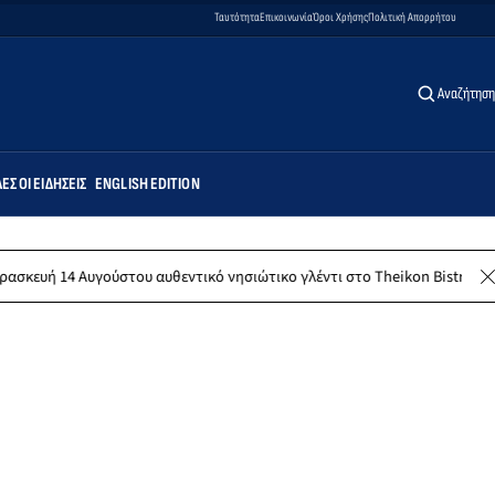
Ταυτότητα
Επικοινωνία
Όροι Χρήσης
Πολιτική Απορρήτου
Αναζήτηση
ΕΣ ΟΙ ΕΙΔΉΣΕΙΣ
ENGLISH EDITION
ούστου αυθεντικό νησιώτικο γλέντι στο Theikon Bistro Restaurant!