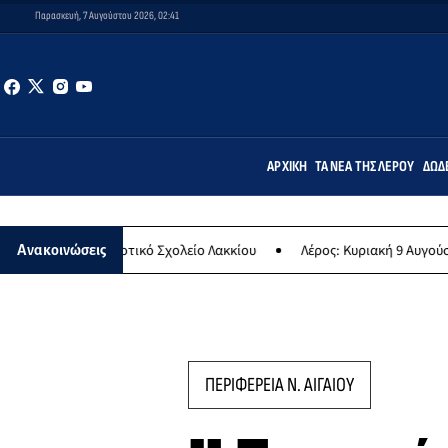
Παρασκευή, 7 Αυγούστου 2026, 02:41
ΑΡΧΙΚΉ
ΤΑ ΝΈΑ ΤΗΣ ΛΈΡΟΥ
ΔΩΔ
 Δημοτικό Σχολείο Λακκίου
Λέρος: Κυριακή 9 Αυγούστου το μεγαλύ
Ανακοινώσεις
ΠΕΡΙΦΕΡΕΙΑ Ν. ΑΙΓΑΙΟΥ