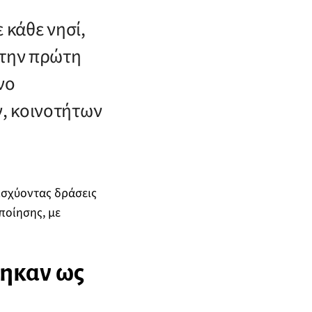
 κάθε νησί,
στην πρώτη
νο
, κοινοτήτων
νισχύοντας δράσεις
ποίησης, με
θηκαν ως