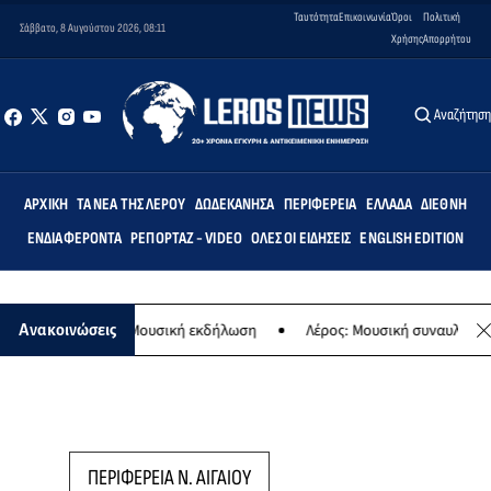
Ταυτότητα
Επικοινωνία
Όροι
Πολιτική
Σάββατο, 8 Αυγούστου 2026, 08:11
Χρήσης
Απορρήτου
Αναζήτησ
ΑΡΧΙΚΉ
ΤΑ ΝΈΑ ΤΗΣ ΛΈΡΟΥ
ΔΩΔΕΚΆΝΗΣΑ
ΠΕΡΙΦΈΡΕΙΑ
ΕΛΛΆΔΑ
ΔΙΕΘΝΉ
ΕΝΔΙΑΦΈΡΟΝΤΑ
ΡΕΠΟΡΤΆΖ - VIDEO
ΌΛΕΣ ΟΙ ΕΙΔΉΣΕΙΣ
ENGLISH EDITION
ς Παναγίας - Μουσική εκδήλωση
Λέρος: Μουσική συναυλία των Ερ
Ανακοινώσεις
ΠΕΡΙΦΕΡΕΙΑ Ν. ΑΙΓΑΙΟΥ