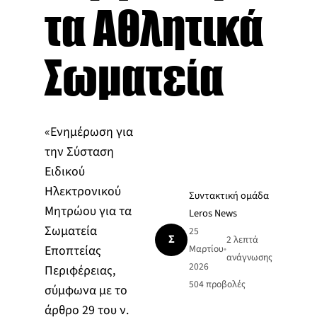
τα Αθλητικά
Σωματεία
«Ενημέρωση για
την Σύσταση
Ειδικού
Ηλεκτρονικού
Συντακτική ομάδα
Μητρώου για τα
Leros News
Σωματεία
25
Σ
2 λεπτά
Εποπτείας
Μαρτίου
•
ανάγνωσης
2026
Περιφέρειας,
504
προβολές
σύμφωνα με το
άρθρο 29 του ν.