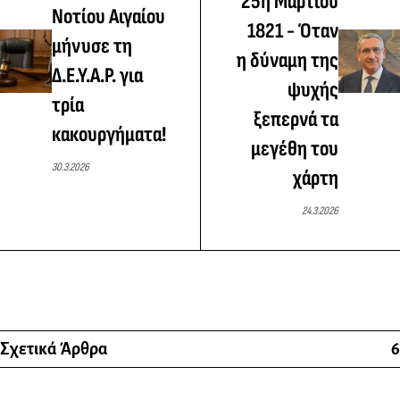
25η Μαρτίου
Νοτίου Αιγαίου
1821 - Όταν
μήνυσε τη
η δύναμη της
Δ.Ε.Υ.Α.Ρ. για
ψυχής
τρία
ξεπερνά τα
κακουργήματα!
μεγέθη του
30.3.2026
χάρτη
24.3.2026
Σχετικά Άρθρα
6