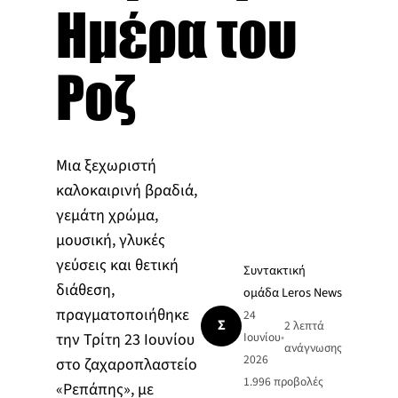
Ημέρα του
Ροζ
Μια ξεχωριστή
καλοκαιρινή βραδιά,
γεμάτη χρώμα,
μουσική, γλυκές
γεύσεις και θετική
Συντακτική
διάθεση,
ομάδα Leros News
πραγματοποιήθηκε
24
Σ
2 λεπτά
την Τρίτη 23 Ιουνίου
Ιουνίου
•
ανάγνωσης
2026
στο ζαχαροπλαστείο
1.996
προβολές
«Ρεπάπης», με