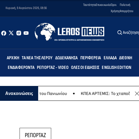
Ταυτότητα
Επικοινωνία
Όροι
Πολιτική
Κυριακή, 9 Αυγούστου 2026, 08:56
Χρήσης
Απορρήτου
Αναζήτησ
ΑΡΧΙΚΉ
ΤΑ ΝΈΑ ΤΗΣ ΛΈΡΟΥ
ΔΩΔΕΚΆΝΗΣΑ
ΠΕΡΙΦΈΡΕΙΑ
ΕΛΛΆΔΑ
ΔΙΕΘΝΉ
ΕΝΔΙΑΦΈΡΟΝΤΑ
ΡΕΠΟΡΤΆΖ - VIDEO
ΌΛΕΣ ΟΙ ΕΙΔΉΣΕΙΣ
ENGLISH EDITION
 του Πανιωνίου
ΚΠΕΑ ΑΡΤΕΜΙΣ: Το χταποδοπίλαφο της Παναγίας -
Ανακοινώσεις
ΡΕΠΟΡΤΑΖ