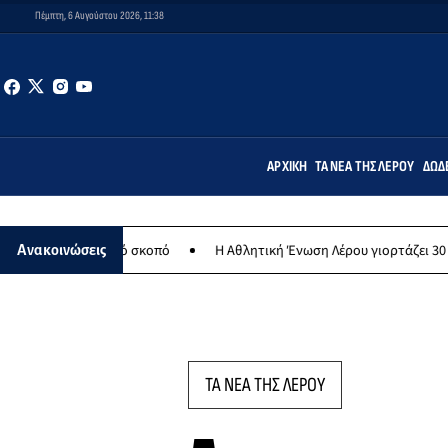
Πέμπτη, 6 Αυγούστου 2026, 11:38
ΑΡΧΙΚΉ
ΤΑ ΝΈΑ ΤΗΣ ΛΈΡΟΥ
ΔΩΔ
θρωπικό σκοπό
Η Αθλητική Ένωση Λέρου γιορτάζει 30 χρόνια ιστορί
Ανακοινώσεις
ΤΑ ΝΕΑ ΤΗΣ ΛΕΡΟΥ