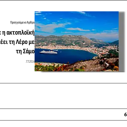
Προηγούμενο Άρθρο
 η ακτοπλοϊκή
έει τη Λέρο με
τη Σάμο
7.7.2014
6