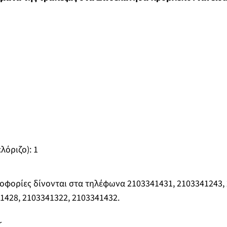
λόριζο): 1
φορίες δίνονται στα τηλέφωνα 2103341431, 2103341243, 
1428, 2103341322, 2103341432.
r