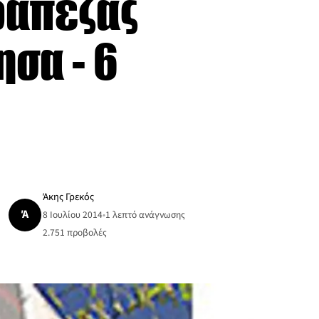
ράπεζας
ησα - 6
Άκης Γρεκός
Ά
8 Ιουλίου 2014
•
1 λεπτό ανάγνωσης
2.751
προβολές