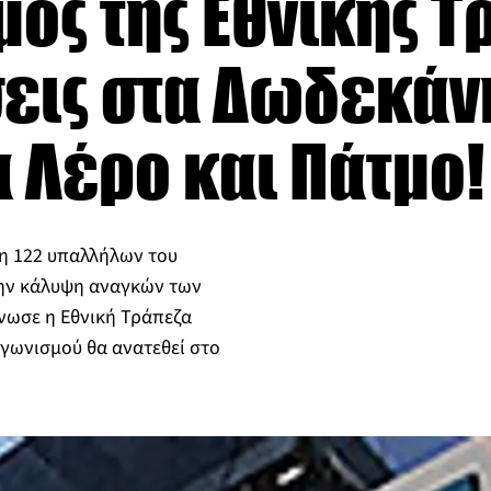
ός της Εθνικής Τ
σεις στα Δωδεκάν
α Λέρο και Πάτμο!
η 122 υπαλλήλων του
την κάλυψη αναγκών των
νωσε η Εθνική Τράπεζα
αγωνισμού θα ανατεθεί στο