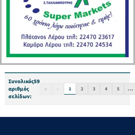
των μαρινών της
Δωδεκανήσου, ανέδειξε
ο Βουλευτής
Δωδεκανήσου, τ. Υφυπ.
Πολιτισμού και
Τουρισμού και
Υπεύθυνος ΚΤΕ
Ανάπτυξης […]
Συνολικός
59
…
αριθμός
«
‹
1
2
3
4
5
σελίδων: