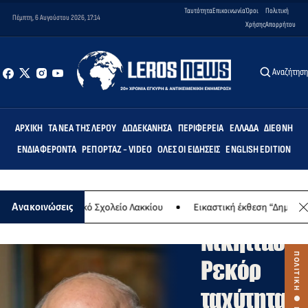
Ταυτότητα
Επικοινωνία
Όροι
Πολιτική
Πέμπτη, 6 Αυγούστου 2026, 17:14
Χρήσης
Απορρήτου
Αναζήτησ
ΑΡΧΙΚΉ
ΤΑ ΝΈΑ ΤΗΣ ΛΈΡΟΥ
ΔΩΔΕΚΆΝΗΣΑ
ΠΕΡΙΦΈΡΕΙΑ
ΕΛΛΆΔΑ
ΔΙΕΘΝΉ
ΕΝΔΙΑΦΈΡΟΝΤΑ
ΡΕΠΟΡΤΆΖ - VIDEO
ΌΛΕΣ ΟΙ ΕΙΔΉΣΕΙΣ
ENGLISH EDITION
ΠΟΛΙΤΙΚΗ
Γ.
ο Δημοτικό Σχολείο Λακκίου
Εικαστική έκθεση “Δημιουργώντας (σ)
Ανακοινώσεις
Νικητιάδης
Ρεκόρ
ταχύτητας