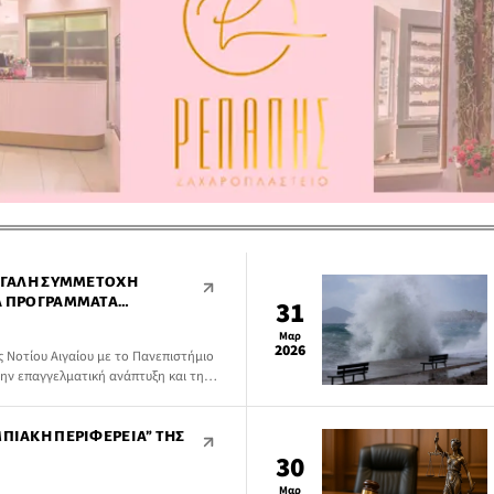
ΜΕΓΆΛΗ ΣΥΜΜΕΤΟΧΉ
ΤΑ ΠΡΟΓΡΆΜΜΑΤΑ
31
Ο ΜΈΣΩ ΤΗΣ ΔΡΆΣΗΣ
Μαρ
2026
 Νοτίου Αιγαίου με το Πανεπιστήμιο
την επαγγελματική ανάπτυξη και τη
ΜΠΙΑΚΉ ΠΕΡΙΦΈΡΕΙΑ” ΤΗΣ
30
Μαρ