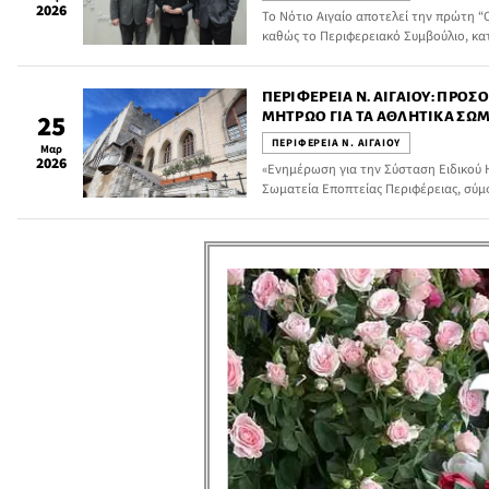
2026
Το Νότιο Αιγαίο αποτελεί την πρώτη “
καθώς το Περιφερειακό Συμβούλιο, κατ
ενέκρινε την υπογραφή Μνημονίου Συν
Ολυμπιακής Επιτροπής (Ε.Ο.Ε.) και της
πλαίσιο του προγράμματος “Ολυμπιακές
ΠΕΡΙΦΈΡΕΙΑ Ν. ΑΙΓΑΊΟΥ: ΠΡΟΣ
ΜΗΤΡΏΟ ΓΙΑ ΤΑ ΑΘΛΗΤΙΚΆ ΣΩ
25
ΠΕΡΙΦΕΡΕΙΑ Ν. ΑΙΓΑΙΟΥ
Μαρ
2026
«Ενημέρωση για την Σύσταση Ειδικού 
Σωματεία Εποπτείας Περιφέρειας, σύμφ