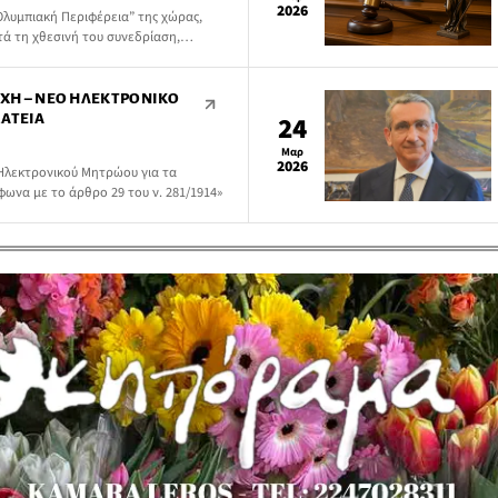
2026
Ολυμπιακή Περιφέρεια” της χώρας,
ά τη χθεσινή του συνεδρίαση,
εργασίας μεταξύ της Ελληνικής
 Περιφέρειας Νοτίου Αιγαίου, στο
 Περιφέρειες”.
ΟΧΉ – ΝΈΟ ΗΛΕΚΤΡΟΝΙΚΌ
ΜΑΤΕΊΑ
24
Μαρ
2026
Ηλεκτρονικού Μητρώου για τα
ωνα με το άρθρο 29 του ν. 281/1914»