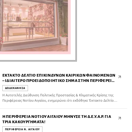
ΈΚΤΑΚΤΟ ΔΕΛΤΊΟ ΕΠΙΚΊΝΔΥΝΩΝ ΚΑΙΡΙΚΏΝ ΦΑΙΝΟΜΈΝΩΝ
– ΙΔΙΑΊΤΕΡΟ ΠΡΟΕΙΔΟΠΟΙΗΤΙΚΌ ΣΉΜΑ ΣΤΗΝ ΠΕΡΙΦΈΡΕΙΑ
ΝΟΤΊΟΥ ΑΙΓΑΊΟΥ
ΔΩΔΕΚΑΝΗΣΑ
Η Αυτοτελής Διεύθυνση Πολιτικής Προστασίας & Κλιματικής Κρίσης της
Περιφέρειας Νοτίου Αιγαίου, ενημερώνει ότι εκδόθηκε Έκτακτο Δελτίο
Επικίνδυνων Καιρικών Φαινομένων – Ιδιαίτερο προειδοποιητικό σήμα με
ισχυρές βροχές-καταιγίδες για την Περιφέρεια Νοτίου Αιγαίου).
Η ΠΕΡΙΦΈΡΕΙΑ ΝΟΤΊΟΥ ΑΙΓΑΊΟΥ ΜΉΝΥΣΕ ΤΗ Δ.Ε.Υ.Α.Ρ. ΓΙΑ
ΤΡΊΑ ΚΑΚΟΥΡΓΉΜΑΤΑ!
ΠΕΡΙΦΕΡΕΙΑ Ν. ΑΙΓΑΙΟΥ