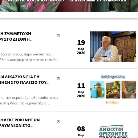
Α ΤΗ ΣΥΜΜΕΤΟΧΉ
ΟΥ ΣΤΟ ΔΙΕΘΝΉ
19
T CHALLENGE”
Μαρ
2026
 δίνεται στους παραγωγούς του
βάλουν υποψηφιότητα στον τοπικό
δικώντας την πρόκριση στον διεθνή
”, ο οποίος θα πραγματοποιηθεί φέτος
ΑΔΙΚΑΣΙΏΝ ΓΙΑ ΤΗ
ΗΣΗ ΣΤΟ ΠΛΑΊΣΙΟ ΤΟΥ
11
Μαρ
2026
ηκε την περασμένη εβδομάδα, στην
υ στη Ρόδο, το «Εργαστήριο
ιο του ευρωπαϊκού έργου A-AAGORA
Ο ΗΛΕΚΤΡΟΚΊΝΗΤΩΝ
ΑΛΥΜΝΊΩΝ ΣΤΟ
08
21-2027
Μαρ