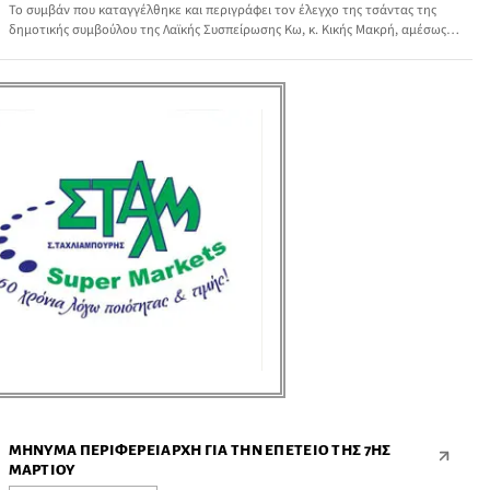
Το συμβάν που καταγγέλθηκε και περιγράφει τον έλεγχο της τσάντας της
δημοτικής συμβούλου της Λαϊκής Συσπείρωσης Κω, κ. Κικής Μακρή, αμέσως
μετά την κατάθεση στεφάνου στο Ηρώο, κατά τον εορτασμό της επετείου
της Ενσωμάτωσης της Δωδεκανήσου, είναι βαθιά προβληματικό και δεν
μπορεί να περάσει ως ένα «απλό περιστατικό».
ΜΉΝΥΜΑ ΠΕΡΙΦΕΡΕΙΆΡΧΗ ΓΙΑ ΤΗΝ ΕΠΈΤΕΙΟ ΤΗΣ 7ΗΣ
ΜΑΡΤΊΟΥ