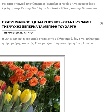
Με σαφές ποινικό αποτύπωμα, η Περιφέρεια Νοτίου Αιγαίου κατέθεσε
έγκληση στην Εισαγγελία Πλημμελειοδικών Ρόδου, καταγγέλλοντας ότι
στελέχη της ΔΕΥΑΡ προσπάθησαν να μετατρέψουν μια πραγματική
οικονομική υποχρέωση της δημοτικής επιχείρησης προς την Περιφέρεια σε
ένα ανάποδο αφήγημα, όπου ο οφειλέτης παρουσιάζεται ως δήθεν
Γ. ΧΑΤΖΗΜΆΡΚΟΣ: 25Η ΜΑΡΤΊΟΥ 1821 – ΌΤΑΝ Η ΔΎΝΑΜΗ
πιστωτής!.
ΤΗΣ ΨΥΧΉΣ ΞΕΠΕΡΝΆ ΤΑ ΜΕΓΈΘΗ ΤΟΥ ΧΆΡΤΗ
ΠΕΡΙΦΕΡΕΙΑ Ν. ΑΙΓΑΙΟΥ
Η 25η Μαρτίου, η κορυφαία επέτειος του Ελληνισμού, δεν είναι απλώς μια
ημέρα μνήμης και τιμής. Είναι μια ζωντανή υπενθύμιση ότι η Ιστορία
γράφεται από εκείνους που τολμούν να αναμετρηθούν με το «ακατόρθωτο».