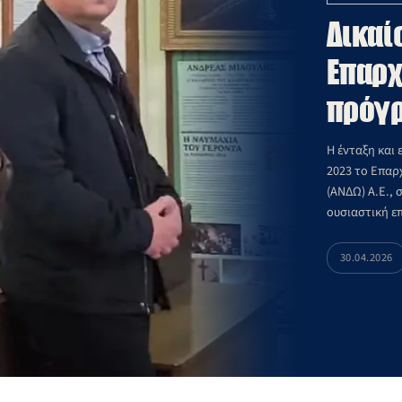
Δικαί
Επαρχ
πρόγρ
Η ένταξη και
2023 το Επαρ
(ΑΝΔΩ) Α.Ε.,
ουσιαστική ε
στρατηγικής 
30.04.2026