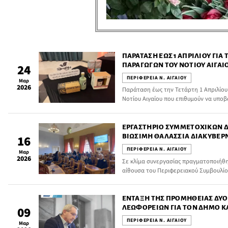
ΠΑΡΆΤΑΣΗ ΈΩΣ 1 ΑΠΡΙΛΊΟΥ ΓΙ
ΠΑΡΑΓΩΓΏΝ ΤΟΥ ΝΟΤΊΟΥ ΑΙΓΑΊ
24
ΔΙΑΓΩΝΙΣΜΌ “WORLD FOOD GIF
ΠΕΡΙΦΕΡΕΙΑ Ν. ΑΙΓΑΙΟΥ
Μαρ
2026
Παράταση έως την Τετάρτη 1 Απριλίου
Νοτίου Αιγαίου που επιθυμούν να υπο
Διαγωνισμό Δώρων Γαστρονομίας, διεκ
διαγωνισμό “World Food Gift Challenge
στην Κρήτη, στις 19 Μαΐου 2026.
ΕΡΓΑΣΤΉΡΙΟ ΣΥΜΜΕΤΟΧΙΚΏΝ ΔΙ
ΒΙΏΣΙΜΗ ΘΑΛΆΣΣΙΑ ΔΙΑΚΥΒΈΡΝ
16
ΈΡΓΟΥ A-AAGORA
ΠΕΡΙΦΕΡΕΙΑ Ν. ΑΙΓΑΙΟΥ
Μαρ
2026
Σε κλίμα συνεργασίας πραγματοποιήθ
αίθουσα του Περιφερειακού Συμβουλίο
Συμμετοχικών Διαδικασιών» στο πλαίσ
(Atlantic and Arctic Agora).
ΈΝΤΑΞΗ ΤΗΣ ΠΡΟΜΉΘΕΙΑΣ ΔΎ
ΛΕΩΦΟΡΕΊΩΝ ΓΙΑ ΤΟΝ ΔΉΜΟ Κ
09
ΠΡΌΓΡΑΜΜΑ «ΝΌΤΙΟ ΑΙΓΑΊΟ» 20
ΠΕΡΙΦΕΡΕΙΑ Ν. ΑΙΓΑΙΟΥ
Μαρ