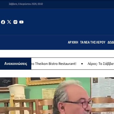
Σάββατο, 8 Αυγούστου 2026, 05:02
ΑΡΧΙΚΉ
ΤΑ ΝΈΑ ΤΗΣ ΛΈΡΟΥ
ΔΩΔ
ο Theikon Bistro Restaurant!
Λέρος: Το Σάββατο 8 Αυγούστου το κ
Ανακοινώσεις