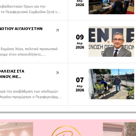
Απρ
2026
ιβαλλοντικών Όρων για την
το Περιφερειακό Συμβούλιο ζητά να
ικούς και εξωπραγματικούς
γούν απαγορευτικά στην υλοποίηση
ΟΤΊΟΥ ΑΙΓΑΊΟΥ ΣΤΗΝ
09
Απρ
2026
δημόσιο λόγο, πολιτικό προσωπικό
ψουμε στον οποιονδήποτε,
εύει ή να αναπαράγει αστήρικτες,
ΆΛΕΙΑΣ ΣΤΑ
ΜΝΟΥ, ΜΕ
07
ΪΚΟΎΣ ΠΌΡΟΥΣ ΤΗΣ
Απρ
2026
φορά την αναβάθμιση των υποδομών
 Αιγαίου προχώρησε ο Περιφερειάρχης
στο πλαίσιο του Προγράμματος «Νότιο