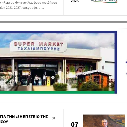
2026
ύο ηλεκτροκίνητων λεωφορείων Δήμου
ίο» 2021-2027, υπέγραψε ο
ς Χατζημάρκος, ενισχύοντας τη
 αναβάθμιση των δημοσίων μεταφορών
ΙΑ ΤΗΝ 78Η ΕΠΈΤΕΙΟ ΤΗΣ
ΉΣΟΥ
07