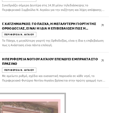
Συνεδριάζει σήμερα Δευτέρα στις 14.30 μέσω τηλεδιάσκεψης το
Περιφερειακό Συμβούλιο Ν. Αιγαίου για την συζήτηση και λήψη απόφασης
στα παρακάτω θέματα της ημερήσιας διάταξης:
Γ. ΧΑΤΖΗΜΆΡΚΟΣ: ΤΟ ΠΆΣΧΑ, Η ΜΕΓΑΛΎΤΕΡΗ ΓΙΟΡΤΉ ΤΗΣ
ΟΡΘΟΔΟΞΊΑΣ, ΕΊΝΑΙ Η ΊΔΙΑ Η ΕΠΙΒΕΒΑΊΩΣΗ ΠΩΣ Η
ΑΝΆΣΤΑΣΗ ΕΊΝΑΙ ΠΆΝΤΑ ΕΠΙΛΟΓΉ
ΠΕΡΙΦΕΡΕΙΑ Ν. ΑΙΓΑΙΟΥ
Το Πάσχα, η μεγαλύτερη γιορτή της Ορθοδοξίας, είναι η ίδια η επιβεβαίωση
πως η Ανάσταση είναι πάντα επιλογή.
Η ΠΕΡΙΦΈΡΕΙΑ ΝΟΤΊΟΥ ΑΙΓΑΊΟΥ ΕΠΕΝΔΎΕΙ ΈΜΠΡΑΚΤΑ ΣΤΟ
ΠΡΆΣΙΝΟ
ΠΕΡΙΦΕΡΕΙΑ Ν. ΑΙΓΑΙΟΥ
Με αμείωτο ρυθμό, σχέδιο και ουσιαστική παρουσία σε κάθε νησί, το
Περιφερειακό Φυτώριο Νοτίου Αιγαίου βρίσκεται στην πρώτη γραμμή των
παρεμβάσεων πρασίνου, ανταποκρινόμενο καθημερινά στα αιτήματα
φορέων, σχολικών μονάδων, κοινοτήτων και συλλόγων σε όλη τη
Δωδεκάνησο.