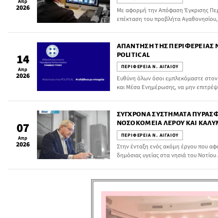
Απρ
ΜΙΚΡΆ ΝΗΣΙΆ
2026
Με αφορμή την Απόφαση Έγκρισης Περ
επέκταση του προβλήτα Αγαθονησίου, 
μπει νομοθετικό φρένο στους υπερβολ
περιβαλλοντικούς όρους, που λειτουρ
έργων στα μικρά νησιά
ΑΠΆΝΤΗΣΗ ΤΗΣ ΠΕΡΙΦΈΡΕΙΑΣ Ν
POLITICAL
14
ΠΕΡΙΦΕΡΕΙΑ Ν. ΑΙΓΑΙΟΥ
Απρ
2026
Ευθύνη όλων όσοι εμπλεκόμαστε στον 
και Μέσα Ενημέρωσης, να μην επιτρέ
απερίσκεπτα και ανεξέλεγκτα να εκτοξ
κατασκευασμένες κατηγορίες
ΣΎΓΧΡΟΝΑ ΣΥΣΤΉΜΑΤΑ ΠΥΡΑΣΦ
ΝΟΣΟΚΟΜΕΊΑ ΛΈΡΟΥ ΚΑΙ ΚΑΛΎ
07
ΧΡΗΜΑΤΟΔΌΤΗΣΗ ΑΠΌ ΕΥΡΩΠΑ
ΠΕΡΙΦΕΡΕΙΑ Ν. ΑΙΓΑΙΟΥ
Απρ
ΠΕΡΙΦΈΡΕΙΑΣ ΝΟΤΊΟΥ ΑΙΓΑΊΟΥ
2026
Στην ένταξη ενός ακόμη έργου που α
δημόσιας υγείας στα νησιά του Νοτίου
Νοτίου Αιγαίου Γιώργος Χατζημάρκος, 
Αιγαίο 2021-2027».