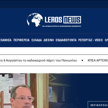
ΕΚΆΝΗΣΑ
ΠΕΡΙΦΈΡΕΙΑ
ΕΛΛΆΔΑ
ΔΙΕΘΝΉ
ΕΝΔΙΑΦΈΡΟΝΤΑ
ΡΕΠΟΡΤΆΖ - VIDEO
ΌΛ
αλοκαιρινό πάρτι του Πανιωνίου
ΚΠΕΑ ΑΡΤΕΜΙΣ: Το χταποδοπίλαφο
ΠΕΡΙΦΕΡΕΙΑ 