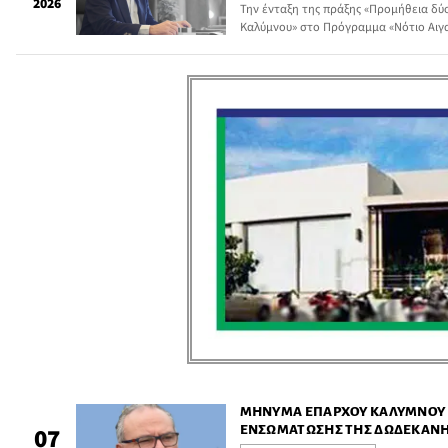
2026
Την ένταξη της πράξης «Προμήθεια δ
Καλύμνου» στο Πρόγραμμα «Νότιο Αιγα
Περιφερειάρχης Νοτίου Αιγαίου Γιώργο
βιώσιμη αστική κινητικότητα και την
στο νησί.
ΜΉΝΥΜΑ ΕΠΆΡΧΟΥ ΚΑΛΎΜΝΟΥ Γ
ΕΝΣΩΜΆΤΩΣΗΣ ΤΗΣ ΔΩΔΕΚΑΝ
07