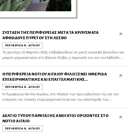
ΣΎΣΤΑΣΗ ΤΗΣ ΠΕΡΙΦΈΡΕΙΑΣ ΜΕΤΆ ΤΑ ΚΡΟΎΣΜΑΤΑ
ΑΦΘΏΔΟΥΣ ΠΥΡΕΤΟΎ ΣΤΗ ΛΈΣΒΟ
ΠΕΡΙΦΕΡΕΙΑ Ν. ΑΙΓΑΙΟΥ
Τη Δευτέρα 16 Μαρτίου 2026, επιβεβαιώθηκε σε μικτή εκτροφή βοοειδών και
μικρών μηρυκαστικών στη βόρεια Λέσβο, η παρουσία του ιού του Αφθώδους
Πυρετού (ΑΠ, Foot and Mouth Disease, FMD). Το νόσημα εμφανίστηκε και
επιβεβαιώθηκε σε 4 βοοειδή της εκτροφής.
Η ΠΕΡΙΦΈΡΕΙΑ ΝΟΤΊΟΥ ΑΙΓΑΊΟΥ ΦΙΛΟΞΕΝΕΊ ΗΜΕΡΊΔΑ
ΕΠΙΧΕΙΡΗΜΑΤΙΚΉΣ ΚΑΙ ΕΠΑΓΓΕΛΜΑΤΙΚΉΣ
ΕΝΔΥΝΆΜΩΣΗΣ ΣΤΗ ΡΌΔΟ
ΠΕΡΙΦΕΡΕΙΑ Ν. ΑΙΓΑΙΟΥ
Η Περιφέρεια Νοτίου Αιγαίου, στο πλαίσιο των πρωτοβουλιών της για την
ενίσχυση της τοπικής επιχειρηματικότητας και την υποστήριξη των
επαγγελματιών της περιοχής, φιλοξενεί και υποστηρίζει την Ημερίδα
Επιχειρηματικής και Επαγγελματικής Ενδυνάμωσης, που διοργανώνει η Wise
Greece, με την υποστήριξη του TUI Care Foundation και σε συνεργασία με το
ΔΕΛΤΊΟ ΤΎΠΟΥ ΠΑΡΆΤΑΞΗΣ ΑΝΟΙΧΤΟΊ ΟΡΊΖΟΝΤΕΣ ΣΤΟ
The Rhodes Co-Lab Sustainable Destination.
ΝΌΤΙΟ ΑΙΓΑΊΟ
ΠΕΡΙΦΕΡΕΙΑ Ν. ΑΙΓΑΙΟΥ