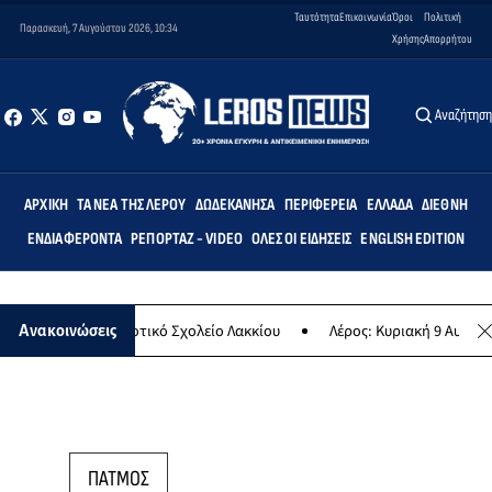
Ταυτότητα
Επικοινωνία
Όροι
Πολιτική
Παρασκευή, 7 Αυγούστου 2026, 10:34
Χρήσης
Απορρήτου
Αναζήτησ
ΑΡΧΙΚΉ
ΤΑ ΝΈΑ ΤΗΣ ΛΈΡΟΥ
ΔΩΔΕΚΆΝΗΣΑ
ΠΕΡΙΦΈΡΕΙΑ
ΕΛΛΆΔΑ
ΔΙΕΘΝΉ
ΕΝΔΙΑΦΈΡΟΝΤΑ
ΡΕΠΟΡΤΆΖ - VIDEO
ΌΛΕΣ ΟΙ ΕΙΔΉΣΕΙΣ
ENGLISH EDITION
εμις» στο Δημοτικό Σχολείο Λακκίου
Λέρος: Κυριακή 9 Αυγούστου 
Ανακοινώσεις
ΠΑΤΜΟΣ