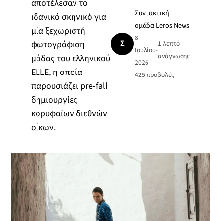
αποτέλεσαν το
Συντακτική
ιδανικό σκηνικό για
ομάδα Leros News
μία ξεχωριστή
8
Σ
φωτογράφιση
1 λεπτό
Ιουλίου
•
ανάγνωσης
μόδας του ελληνικού
2026
ELLE, η οποία
425
προβολές
παρουσιάζει pre-fall
δημιουργίες
κορυφαίων διεθνών
οίκων.