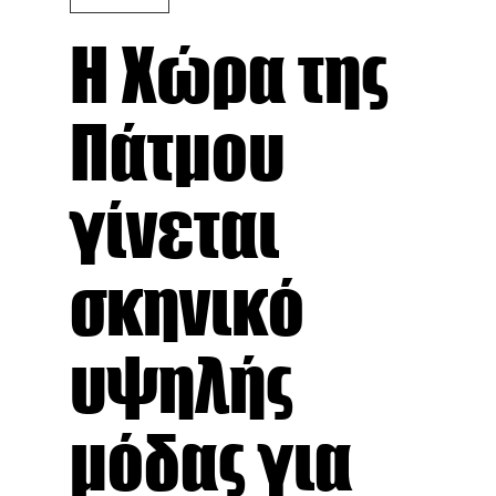
Η Χώρα της
Πάτμου
γίνεται
σκηνικό
υψηλής
μόδας για