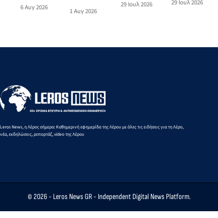
29 Ιουλ 2026
74χρονης
29 Ιουλ 2026
ζωγραφικής
6 Αυγ 2026
λιμάνι της
επιβάτη
1 Αυγ 2026
στη Λέρο
του Norman
Πάτμου
τουριστικού
με
Hyams στην
στο λιμάνι
σκάφους
Περιπολικό
Οικία
της Λέρου
σκάφος του
Σταύρακα
Λιμενικού
Leros News, η Λέρος σήμερα: Καθημερινή εφημερίδα της Λέρου με όλες τις ειδήσεις για τη Λέρο,
νέα, εκδηλώσεις, ρεπορτάζ, video της Λέρου
© 2026 -
Leros News GR
- Independent Digital News Platform.