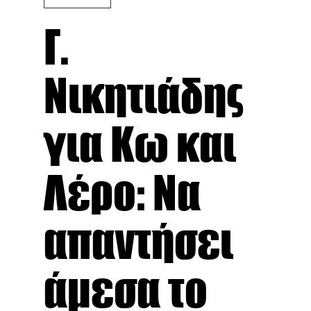
Γ.
Νικητιάδης
για Κω και
Λέρο: Να
απαντήσει
άμεσα το