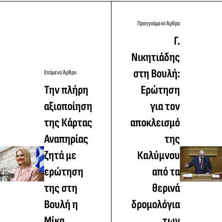
Προηγούμενο Άρθρο
Γ.
Νικητιάδης
στη Βουλή:
Επόμενο Άρθρο
Την πλήρη
Ερώτηση
αξιοποίηση
για τον
της Κάρτας
αποκλεισμό
Αναπηρίας
της
ζητά με
Καλύμνου
ερώτηση
από τα
της στη
θερινά
Βουλή η
δρομολόγια
Μίκα
των