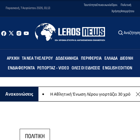
Ταυτότητα
Επικοινωνία
Όροι
Πολιτική
Παρασκευή, 7 Αυγούστου 2026, 01:13
Χρήσης
Απορρήτου
Αναζήτησ
ΑΡΧΙΚΉ
ΤΑ ΝΈΑ ΤΗΣ ΛΈΡΟΥ
ΔΩΔΕΚΆΝΗΣΑ
ΠΕΡΙΦΈΡΕΙΑ
ΕΛΛΆΔΑ
ΔΙΕΘΝΉ
ΕΝΔΙΑΦΈΡΟΝΤΑ
ΡΕΠΟΡΤΆΖ - VIDEO
ΌΛΕΣ ΟΙ ΕΙΔΉΣΕΙΣ
ENGLISH EDITION
ρωπικό σκοπό
Η Αθλητική Ένωση Λέρου γιορτάζει 30 χρόνια ιστορία
Ανακοινώσεις
ΠΟΛΙΤΙΚΗ