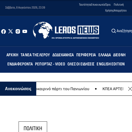
Ταυτότητα
Επικοινωνία
Όροι
Πολιτική
Σάββατο, 8 Αυγούστου 2026, 23:39
Χρήσης
Απορρήτου
Αναζήτησ
ΑΡΧΙΚΉ
ΤΑ ΝΈΑ ΤΗΣ ΛΈΡΟΥ
ΔΩΔΕΚΆΝΗΣΑ
ΠΕΡΙΦΈΡΕΙΑ
ΕΛΛΆΔΑ
ΔΙΕΘΝΉ
ΕΝΔΙΑΦΈΡΟΝΤΑ
ΡΕΠΟΡΤΆΖ - VIDEO
ΌΛΕΣ ΟΙ ΕΙΔΉΣΕΙΣ
ENGLISH EDITION
ούστου το καλοκαιρινό πάρτι του Πανιωνίου
ΚΠΕΑ ΑΡΤΕΜΙΣ: Το χτα
Ανακοινώσεις
ΠΟΛΙΤΙΚΗ