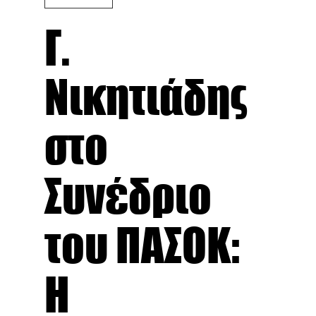
Γ.
Νικητιάδης
στο
Συνέδριο
του ΠΑΣΟΚ:
Η