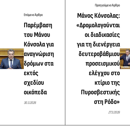
Προηγούμενο Άρθρο
Μάνος Κόνσολας:
Επόμενο Άρθρο
Παρέμβαση
«Δρομολογούνται
του Μάνου
οι διαδικασίες
Κόνσολα για
για τη διενέργεια
αναγνώριση
δευτεροβάθμιου
δρόμων στα
προσεισμικού
εκτός
ελέγχου στο
σχεδίου
κτίριο της
οικόπεδα
Πυροσβεστικής
στη Ρόδο»
30.3.2026
27.3.2026