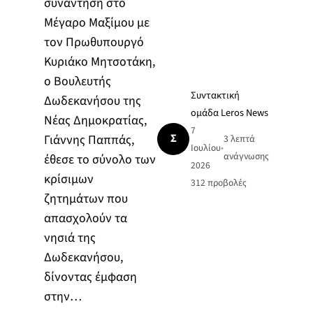
συνάντηση στο
Μέγαρο Μαξίμου με
τον Πρωθυπουργό
Κυριάκο Μητσοτάκη,
ο Βουλευτής
Συντακτική
Δωδεκανήσου της
ομάδα Leros News
Νέας Δημοκρατίας,
7
Σ
Γιάννης Παππάς,
3 λεπτά
Ιουλίου
•
ανάγνωσης
έθεσε το σύνολο των
2026
κρίσιμων
312
προβολές
ζητημάτων που
απασχολούν τα
νησιά της
Δωδεκανήσου,
δίνοντας έμφαση
στην…