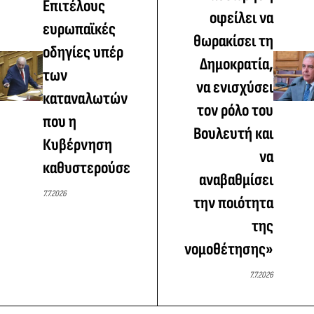
Επιτέλους
οφείλει να
ευρωπαϊκές
θωρακίσει τη
οδηγίες υπέρ
Δημοκρατία,
των
να ενισχύσει
καταναλωτών
τον ρόλο του
που η
Βουλευτή και
Κυβέρνηση
να
καθυστερούσε
αναβαθμίσει
7.7.2026
την ποιότητα
της
νομοθέτησης»
7.7.2026