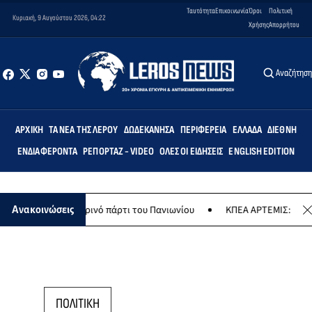
Ταυτότητα
Επικοινωνία
Όροι
Πολιτική
Κυριακή, 9 Αυγούστου 2026, 04:22
Χρήσης
Απορρήτου
Αναζήτησ
ΑΡΧΙΚΉ
ΤΑ ΝΈΑ ΤΗΣ ΛΈΡΟΥ
ΔΩΔΕΚΆΝΗΣΑ
ΠΕΡΙΦΈΡΕΙΑ
ΕΛΛΆΔΑ
ΔΙΕΘΝΉ
ΕΝΔΙΑΦΈΡΟΝΤΑ
ΡΕΠΟΡΤΆΖ - VIDEO
ΌΛΕΣ ΟΙ ΕΙΔΉΣΕΙΣ
ENGLISH EDITION
υ το καλοκαιρινό πάρτι του Πανιωνίου
ΚΠΕΑ ΑΡΤΕΜΙΣ: Το χταποδο
Ανακοινώσεις
ΠΟΛΙΤΙΚΗ