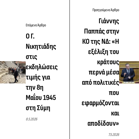
Προηγούμενο Άρθρο
Γιάννης
Επόμενο Άρθρο
Παππάς στην
Ο Γ.
ΚΟ της ΝΔ: «Η
Νικητιάδης
εξέλιξη του
στις
κράτους
εκδηλώσεις
περνά μέσα
τιμής για
από πολιτικές
την 8η
που
Μαΐου 1945
εφαρμόζονται
στη Σύμη
και
8.5.2026
αποδίδουν»
7.5.2026