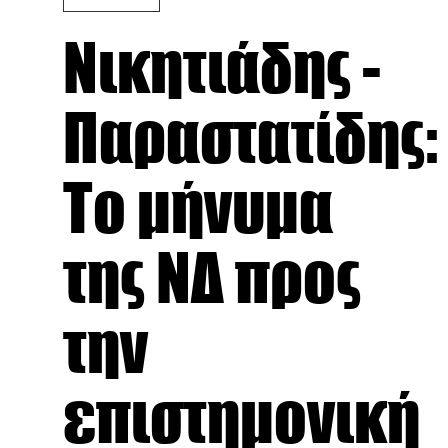
Νικητιάδης -
Παραστατίδης:
Το μήνυμα
της ΝΔ προς
την
επιστημονική