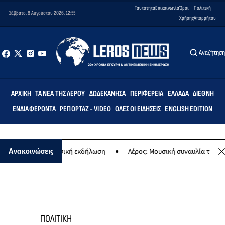
Ταυτότητα
Επικοινωνία
Όροι
Πολιτική
Σάββατο, 8 Αυγούστου 2026, 12:55
Χρήσης
Απορρήτου
Αναζήτησ
ΑΡΧΙΚΉ
ΤΑ ΝΈΑ ΤΗΣ ΛΈΡΟΥ
ΔΩΔΕΚΆΝΗΣΑ
ΠΕΡΙΦΈΡΕΙΑ
ΕΛΛΆΔΑ
ΔΙΕΘΝΉ
ΕΝΔΙΑΦΈΡΟΝΤΑ
ΡΕΠΟΡΤΆΖ - VIDEO
ΌΛΕΣ ΟΙ ΕΙΔΉΣΕΙΣ
ENGLISH EDITION
ναγίας - Μουσική εκδήλωση
Λέρος: Μουσική συναυλία των Εργαστη
Ανακοινώσεις
ΠΟΛΙΤΙΚΗ