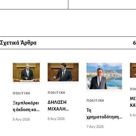
Σχετικά Άρθρα
6
ΠΟ
ΠΟΛΙΤΙΚΗ
ΠΟΛΙΤΙΚΗ
ΜΙ
ΠΟΛΙΤΙΚΗ
ΔΗΛΩΣΗ
Ξεμπλοκάρει
ΚΑ
ΜΙΧΑΛΗ
η έκδοση και
Τη
«Κ
6 Α
ΚΑΤΡΙΝΗ:
παραχώρηση
χρηματοδότηση
8 Αυγ 2026
δά
8 Αυγ 2026
«Ανησυχητική
οριστικών
των καμένων
οφ
7 Αυγ 2026
η αδράνεια της
τίτλων
εκτάσεων στην
εφ
κυβέρνησης