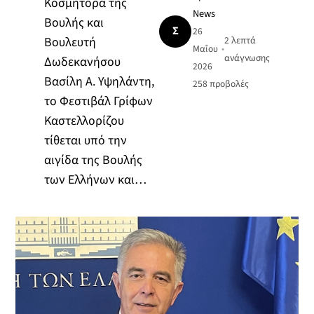
Κοσμήτορα της
News
Βουλής και
Σ
26
Βουλευτή
2 λεπτά
Μαΐου
•
ανάγνωσης
Δωδεκανήσου
2026
Βασίλη Α. Υψηλάντη,
258
προβολές
το Φεστιβάλ Γρίφων
Καστελλορίζου
τίθεται υπό την
αιγίδα της Βουλής
των Ελλήνων και…