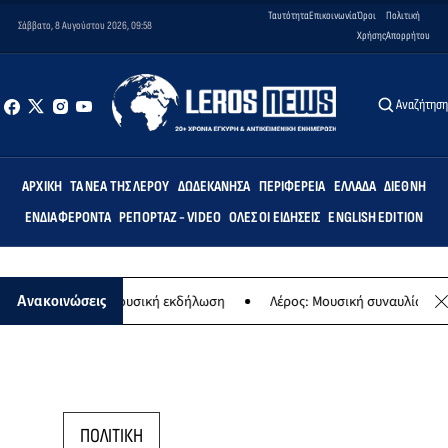
Ταυτότητα
Επικοινωνία
Όροι
Πολιτική
Σάββατο, 8 Αυγούστου 2026, 09:58
Χρήσης
Απορρήτου
Αναζήτησ
ΑΡΧΙΚΉ
ΤΑ ΝΈΑ ΤΗΣ ΛΈΡΟΥ
ΔΩΔΕΚΆΝΗΣΑ
ΠΕΡΙΦΈΡΕΙΑ
ΕΛΛΆΔΑ
ΔΙΕΘΝΉ
ΕΝΔΙΑΦΈΡΟΝΤΑ
ΡΕΠΟΡΤΆΖ - VIDEO
ΌΛΕΣ ΟΙ ΕΙΔΉΣΕΙΣ
ENGLISH EDITION
 Παναγίας - Μουσική εκδήλωση
Λέρος: Μουσική συναυλία των Εργα
Ανακοινώσεις
ΠΟΛΙΤΙΚΗ