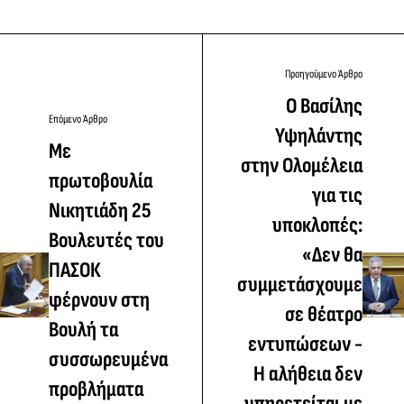
Προηγούμενο Άρθρο
Ο Βασίλης
Επόμενο Άρθρο
Υψηλάντης
Με
στην Ολομέλεια
πρωτοβουλία
για τις
Νικητιάδη 25
υποκλοπές:
Βουλευτές του
«Δεν θα
ΠΑΣΟΚ
συμμετάσχουμε
φέρνουν στη
σε θέατρο
Βουλή τα
εντυπώσεων -
συσσωρευμένα
Η αλήθεια δεν
προβλήματα
υπηρετείται με