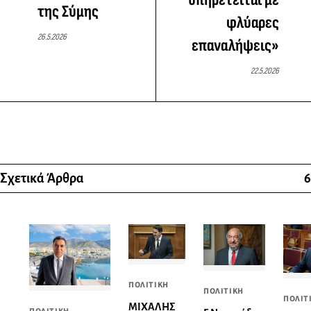
της Σύμης
φλύαρες
26.5.2026
επαναλήψεις»
22.5.2026
Σχετικά Άρθρα
6
ΠΟΛΙΤΙΚΗ
ΠΟΛΙΤΙΚΗ
ΠΟΛΙΤ
ΜΙΧΑΛΗΣ