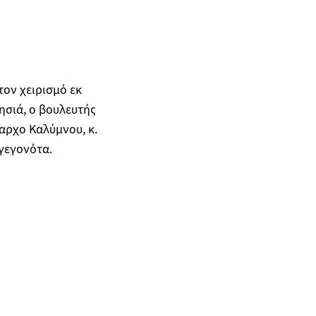
ον χειρισμό εκ
ησιά, ο βουλευτής
ρχο Καλύμνου, κ.
γεγονότα.