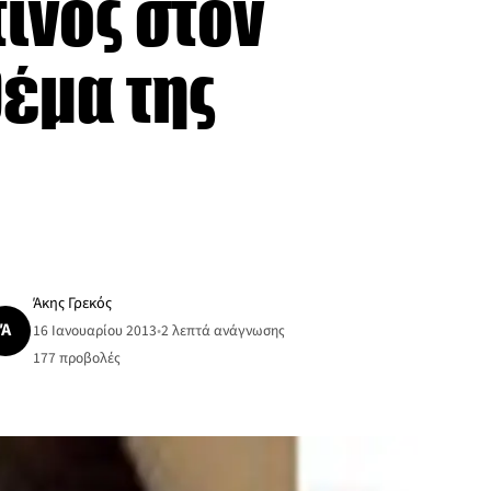
ινός στον
έμα της
Άκης Γρεκός
Ά
16 Ιανουαρίου 2013
•
2 λεπτά ανάγνωσης
177
προβολές