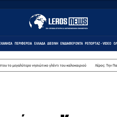
ΕΚΆΝΗΣΑ
ΠΕΡΙΦΈΡΕΙΑ
ΕΛΛΆΔΑ
ΔΙΕΘΝΉ
ΕΝΔΙΑΦΈΡΟΝΤΑ
ΡΕΠΟΡΤΆΖ - VIDEO
ΌΛ
τερο νησιώτικο γλέντι του καλοκαιριού
Λέρος: Την Παρασκευή 14 Αυγ