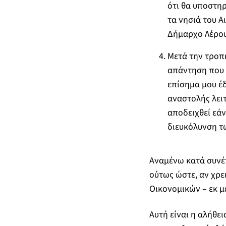
ότι θα υποστη
τα νησιά του Α
Δήμαρχο Λέρου 
Μετά την τροπή
απάντηση που 
επίσημα μου έ
αναστολής λειτ
αποδειχθεί εά
διευκόλυνση τ
Αναμένω κατά συνέπ
ούτως ώστε, αν χρε
Οικονομικών – εκ μ
Αυτή είναι η αλήθε