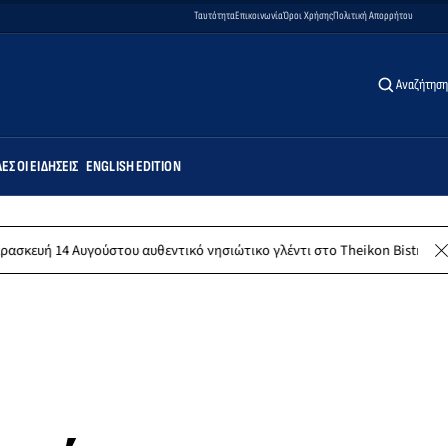
Ταυτότητα
Επικοινωνία
Όροι Χρήσης
Πολιτική Απορρήτου
Αναζήτηση
ΕΣ ΟΙ ΕΙΔΉΣΕΙΣ
ENGLISH EDITION
ούστου αυθεντικό νησιώτικο γλέντι στο Theikon Bistro Restaurant!