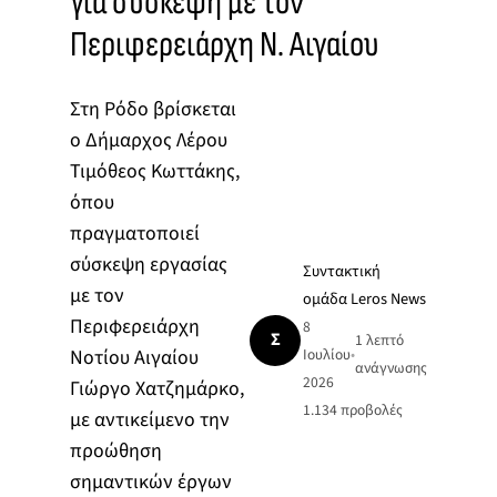
για σύσκεψη με τον
Περιφερειάρχη Ν. Αιγαίου
Στη Ρόδο βρίσκεται
ο Δήμαρχος Λέρου
Τιμόθεος Κωττάκης,
όπου
πραγματοποιεί
σύσκεψη εργασίας
Συντακτική
με τον
ομάδα Leros News
Περιφερειάρχη
8
Σ
1 λεπτό
Νοτίου Αιγαίου
Ιουλίου
•
ανάγνωσης
2026
Γιώργο Χατζημάρκο,
1.134
προβολές
με αντικείμενο την
προώθηση
σημαντικών έργων