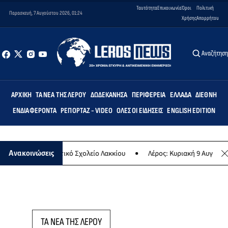
Ταυτότητα
Επικοινωνία
Όροι
Πολιτική
Παρασκευή, 7 Αυγούστου 2026, 01:24
Χρήσης
Απορρήτου
Αναζήτησ
ΑΡΧΙΚΉ
ΤΑ ΝΈΑ ΤΗΣ ΛΈΡΟΥ
ΔΩΔΕΚΆΝΗΣΑ
ΠΕΡΙΦΈΡΕΙΑ
ΕΛΛΆΔΑ
ΔΙΕΘΝΉ
ΕΝΔΙΑΦΈΡΟΝΤΑ
ΡΕΠΟΡΤΆΖ - VIDEO
ΌΛΕΣ ΟΙ ΕΙΔΉΣΕΙΣ
ENGLISH EDITION
μις» στο Δημοτικό Σχολείο Λακκίου
Λέρος: Κυριακή 9 Αυγούστου τ
Ανακοινώσεις
ΤΑ ΝΕΑ ΤΗΣ ΛΕΡΟΥ