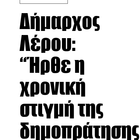
Δήμαρχος
Λέρου:
“Ήρθε η
χρονική
στιγμή της
δημοπράτησης