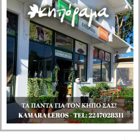
στις 04 Αυγούστου 2026,
ημέρα Τρίτη και ώρα 10:00
π.μ. στο Δημοτικό Μέγαρο
στον Πλάτανο με τα
παρακάτω θέματα στην
ημερήσια διάταξη: