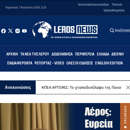
Ταυτότητα
Επικοινωνία
Όροι
Πολιτική
Παρασκευή, 7 Αυγούστου 2026, 11:01
Χρήσης
Απορρήτου
Αναζήτησ
ΑΡΧΙΚΉ
ΤΑ ΝΈΑ ΤΗΣ ΛΈΡΟΥ
ΔΩΔΕΚΆΝΗΣΑ
ΠΕΡΙΦΈΡΕΙΑ
ΕΛΛΆΔΑ
ΔΙΕΘΝΉ
ΕΝΔΙΑΦΈΡΟΝΤΑ
ΡΕΠΟΡΤΆΖ - VIDEO
ΌΛΕΣ ΟΙ ΕΙΔΉΣΕΙΣ
ENGLISH EDITION
νίου
ΚΠΕΑ ΑΡΤΕΜΙΣ: Το χταποδοπίλαφο της Παναγίας - Μουσική ε
Ανακοινώσεις
ΡΕΠΟΡΤΑΖ
VIDEO
Λέρος:
Ευρεία