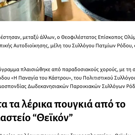
στησαν, μεταξύ άλλων, ο Θεοφιλέστατος Επίσκοπος Ολύμπ
ικής Αυτοδιοίκησης, μέλη του Συλλόγου Πατμίων Ρόδου, 
ρόγραμμα πλαισιώθηκε από παραδοσιακούς χορούς, με τη 
δου «Η Παναγία του Κάστρου», του Πολιτιστικού Συλλόγο
Ομοσπονδίας Δωδεκανησιακών Παροικιακών Συλλόγων Ρόδ
 τα λέρικα πουγκιά από το
αστείο “Θεϊκόν”