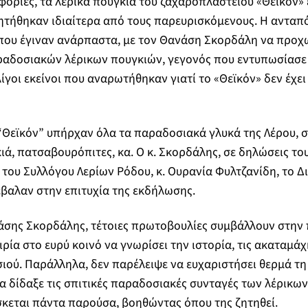
ρίες, τα λέρικα πουγκιά του ζαχαροπλαστείου «Θεϊκόν» 
ητήθηκαν ιδιαίτερα από τους παρευρισκόμενους. Η ανταπ
 που έγιναν ανάρπαστα, με τον Θανάση Σκορδάλη να προχ
αδοσιακών λέρικων πουγκιών, γεγονός που εντυπωσίασε 
λίγοι εκείνοι που αναρωτήθηκαν γιατί το «Θεϊκόν» δεν έχε
“Θεϊκόν” υπήρχαν όλα τα παραδοσιακά γλυκά της Λέρου, σβ
ά, πατσαβουρόπιτες, κα. Ο κ. Σκορδάλης, σε δηλώσεις το
του Συλλόγου Λερίων Ρόδου, κ. Ουρανία Φυλτζανίδη, το Δ
έβαλαν στην επιτυχία της εκδήλωσης.
άσης Σκορδάλης, τέτοιες πρωτοβουλίες συμβάλλουν στην
ιρία στο ευρύ κοινό να γνωρίσει την ιστορία, τις ακαταμάχη
ιού. Παράλληλα, δεν παρέλειψε να ευχαριστήσει θερμά τη
α δίδαξε τις σπιτικές παραδοσιακές συνταγές των λέρικων
σκεται πάντα παρούσα, βοηθώντας όπου της ζητηθεί.