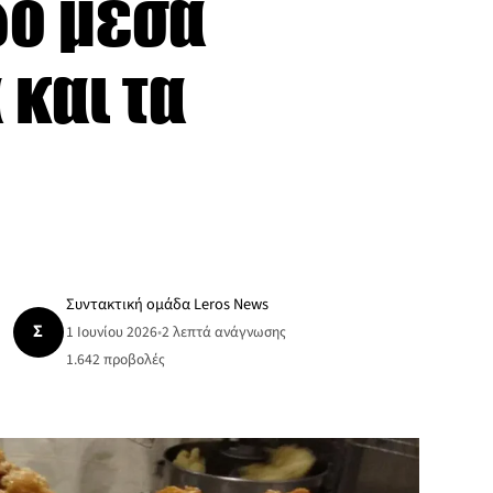
δο μέσα
και τα
Συντακτική ομάδα Leros News
Σ
1 Ιουνίου 2026
•
2 λεπτά ανάγνωσης
1.642
προβολές