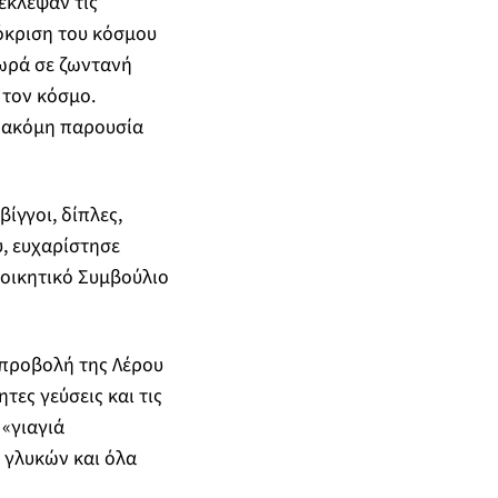
έκλεψαν τις
όκριση του κόσμου
ωρά σε ζωντανή
τον κόσμο.
ι ακόμη παρουσία
ίγγοι, δίπλες,
υ, ευχαρίστησε
ιοικητικό Συμβούλιο
 προβολή της Λέρου
τες γεύσεις και τις
 «γιαγιά
 γλυκών και όλα