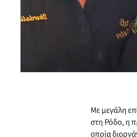
Με μεγάλη επ
στη Ρόδο, η 
οποία διοργά