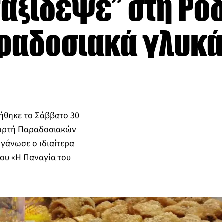
ταξίδεψε” στη Ρό
ραδοσιακά γλυκά 
ήθηκε το Σάββατο 30
ιορτή Παραδοσιακών
ργάνωσε ο ιδιαίτερα
ου «Η Παναγία του