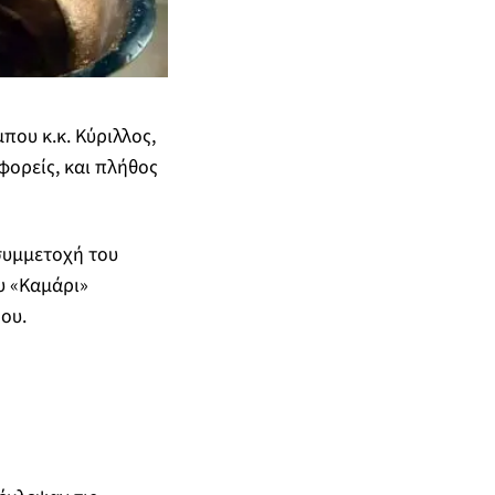
ου κ.κ. Κύριλλος,
φορείς, και πλήθος
συμμετοχή του
υ «Καμάρι»
ου.