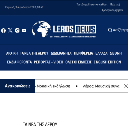
Ταυτότητα
Επικοινωνία
Όροι
Πολιτική
Κυριακή, 9 Αυγούστου 2026, 03:47
Χρήσης
Απορρήτου
Αναζήτησ
ΑΡΧΙΚΉ
ΤΑ ΝΈΑ ΤΗΣ ΛΈΡΟΥ
ΔΩΔΕΚΆΝΗΣΑ
ΠΕΡΙΦΈΡΕΙΑ
ΕΛΛΆΔΑ
ΔΙΕΘΝΉ
ΕΝΔΙΑΦΈΡΟΝΤΑ
ΡΕΠΟΡΤΆΖ - VIDEO
ΌΛΕΣ ΟΙ ΕΙΔΉΣΕΙΣ
ENGLISH EDITION
ο της Παναγίας - Μουσική εκδήλωση
Λέρος: Μουσική συναυλία των
Ανακοινώσεις
ΤΑ ΝΕΑ ΤΗΣ ΛΕΡΟΥ