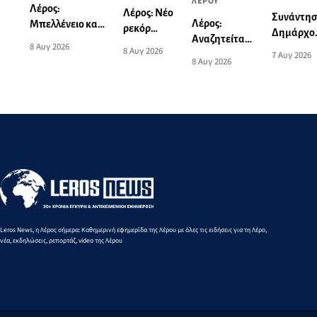
ΛΕΡΟΥ
Λέρος:
Λέρος: Νέο
Συνάντη
Λέρος:
Μπελλένειο και
ρεκόρ
Δημάρχο
Αναζητείται
Μπουλαφέντειο
Νοτίου
8 Αυγ 2026
Λέρου με
8 Αυγ 2026
ορθοπεδικός
7 Αυγ 2026
αλλάζουν όψη
Αιγαίου
8 Αυγ 2026
την
για την
με μια δωρεά
από την
Υπουργό
κάλυψη των
αγάπης για τα
Ειρήνη-
Τουρισμο
αναγκών του
παιδιά
Μαρία
Νοσοκομείου
Μαυρουδή
στα 3.000
μ. βάδην
Κ16
Leros News, η Λέρος σήμερα: Καθημερινή εφημερίδα της Λέρου με όλες τις ειδήσεις για τη Λέρο,
νέα, εκδηλώσεις, ρεπορτάζ, video της Λέρου