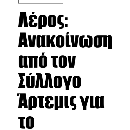
Λέρος:
Ανακοίνωση
από τον
Σύλλογο
Άρτεμις για
το