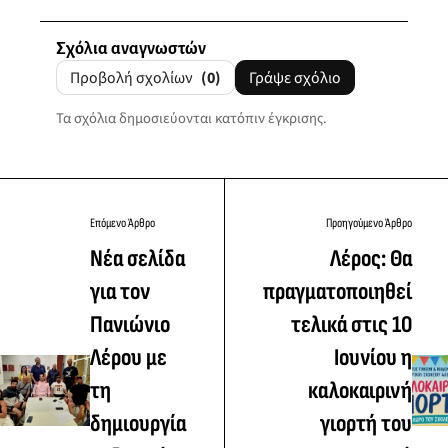
Σχόλια αναγνωστών
Προβολή σχολίων
(0)
Γράψε σχόλιο
Τα σχόλια δημοσιεύονται κατόπιν έγκρισης.
Επόμενο Άρθρο
Προηγούμενο Άρθρο
Νέα σελίδα
Λέρος: Θα
για τον
πραγματοποιηθεί
Πανιώνιο
τελικά στις 10
Λέρου με
Ιουνίου η
τη
καλοκαιρινή
δημιουργία
γιορτή του