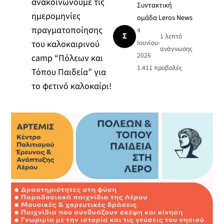
ανακοινώνουμε τις
Συντακτική
ημερομηνίες
ομάδα Leros News
πραγματοποίησης
4
Σ
1 λεπτό
του καλοκαιρινού
Ιουνίου
•
ανάγνωσης
2026
camp “Πόλεων και
1.411
προβολές
Τόπου Παιδεία” για
το φετινό καλοκαίρι!