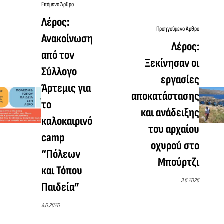
Επόμενο Άρθρο
Λέρος:
Προηγούμενο Άρθρο
Ανακοίνωση
Λέρος:
από τον
Ξεκίνησαν οι
Σύλλογο
εργασίες
Άρτεμις για
αποκατάστασης
το
και ανάδειξης
καλοκαιρινό
του αρχαίου
camp
οχυρού στο
“Πόλεων
Μπούρτζι
και Τόπου
3.6.2026
Παιδεία”
4.6.2026