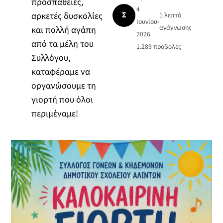
προσπάθειες,
4
Σ
αρκετές δυσκολίες
1 λεπτό
Ιουνίου
•
ανάγνωσης
και πολλή αγάπη
2026
από τα μέλη του
1.289
προβολές
Συλλόγου,
καταφέραμε να
οργανώσουμε τη
γιορτή που όλοι
περιμέναμε!