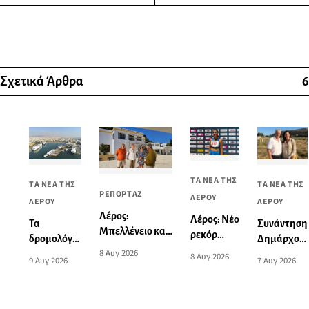
Σχετικά Άρθρα
6
ΤΑ ΝΕΑ ΤΗΣ
ΤΑ ΝΕΑ ΤΗΣ
ΤΑ ΝΕΑ ΤΗΣ
ΡΕΠΟΡΤΑΖ
ΛΕΡΟΥ
ΛΕΡΟΥ
ΛΕΡΟΥ
Λέρος:
Λέρος: Νέο
Συνάντηση
Τα
Μπελλένειο και
ρεκόρ
Δημάρχου
δρομολόγια
Μπουλαφέντειο
Νοτίου
8 Αυγ 2026
Λέρου με
πλοίων από
8 Αυγ 2026
7 Αυγ 2026
9 Αυγ 2026
αλλάζουν όψη
Αιγαίου
την
και προς
με μια δωρεά
από την
Υπουργό
Πειραιά
αγάπης για τα
Ειρήνη-
Τουρισμού
από 10 έως
παιδιά