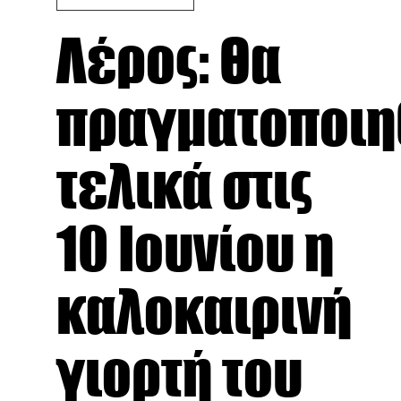
Λέρος: Θα
πραγματοποιη
τελικά στις
10 Ιουνίου η
καλοκαιρινή
γιορτή του