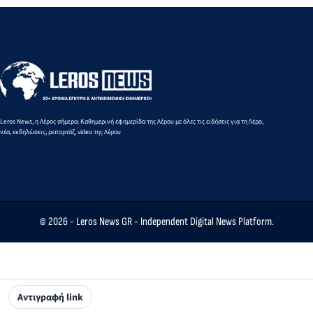
Μαρία
16
Μαυρουδή
Αυγούστου
στα 3.000
2026
μ. βάδην
Κ16
Leros News, η Λέρος σήμερα: Καθημερινή εφημερίδα της Λέρου με όλες τις ειδήσεις για τη Λέρο,
νέα, εκδηλώσεις, ρεπορτάζ, video της Λέρου
© 2026 -
Leros News GR
- Independent Digital News Platform.
Αντιγραφή link