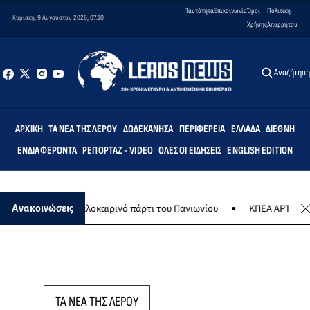
Ταυτότητα
Επικοινωνία
Όροι
Πολιτική
Κυριακή, 9 Αυγούστου 2026, 07:10
Χρήσης
Απορρήτου
Αναζήτησ
ΑΡΧΙΚΉ
ΤΑ ΝΈΑ ΤΗΣ ΛΈΡΟΥ
ΔΩΔΕΚΆΝΗΣΑ
ΠΕΡΙΦΈΡΕΙΑ
ΕΛΛΆΔΑ
ΔΙΕΘΝΉ
ΕΝΔΙΑΦΈΡΟΝΤΑ
ΡΕΠΟΡΤΆΖ - VIDEO
ΌΛΕΣ ΟΙ ΕΙΔΉΣΕΙΣ
ENGLISH EDITION
υγούστου το καλοκαιρινό πάρτι του Πανιωνίου
ΚΠΕΑ ΑΡΤΕΜΙΣ: Το 
Ανακοινώσεις
ΤΑ ΝΕΑ ΤΗΣ ΛΕΡΟΥ