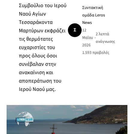
Συμβούλιο του Ιερού
Συντακτική
Ναού Αγίων
ομάδα Leros
Τεσσαράκοντα
News
Σ
Μαρτύρων εκφράζει
12
2 λεπτά
Μαΐου
•
τις θερμότατες
ανάγνωσης
2026
ευχαριστίες του
1.593
προβολές
προς όλους όσοι
συνέβαλαν στην
ανακαίνιση και
αποπεράτωση του
Ιερού Ναού μας.