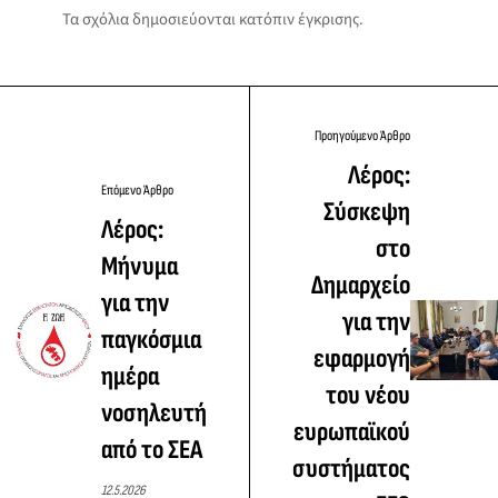
Τα σχόλια δημοσιεύονται κατόπιν έγκρισης.
Προηγούμενο Άρθρο
Λέρος:
Επόμενο Άρθρο
Σύσκεψη
Λέρος:
στο
Μήνυμα
Δημαρχείο
για την
για την
παγκόσμια
εφαρμογή
ημέρα
του νέου
νοσηλευτή
ευρωπαϊκού
από το ΣΕΑ
συστήματος
12.5.2026