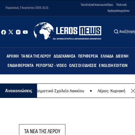
Ταυτότητα
Επικοινωνία
Όροι
Πολιτική
Παρασκευή, 7 Αυγούστου 2026, 01:15
Χρήσης
Απορρήτου
Αναζήτησ
ΑΡΧΙΚΉ
ΤΑ ΝΈΑ ΤΗΣ ΛΈΡΟΥ
ΔΩΔΕΚΆΝΗΣΑ
ΠΕΡΙΦΈΡΕΙΑ
ΕΛΛΆΔΑ
ΔΙΕΘΝΉ
ΕΝΔΙΑΦΈΡΟΝΤΑ
ΡΕΠΟΡΤΆΖ - VIDEO
ΌΛΕΣ ΟΙ ΕΙΔΉΣΕΙΣ
ENGLISH EDITION
Άρτεμις» στο Δημοτικό Σχολείο Λακκίου
Λέρος: Κυριακή 9 Αυγούστ
Ανακοινώσεις
ΤΑ ΝΕΑ ΤΗΣ ΛΕΡΟΥ