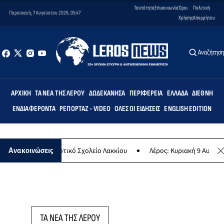
Ταυτότητα
Επικοινωνία
Όροι
Πολιτική
Παρασκευή, 7 Αυγούστου 2026, 05:47
Χρήσης
Απορρήτου
Αναζήτησ
ΑΡΧΙΚΉ
ΤΑ ΝΈΑ ΤΗΣ ΛΈΡΟΥ
ΔΩΔΕΚΆΝΗΣΑ
ΠΕΡΙΦΈΡΕΙΑ
ΕΛΛΆΔΑ
ΔΙΕΘΝΉ
ΕΝΔΙΑΦΈΡΟΝΤΑ
ΡΕΠΟΡΤΆΖ - VIDEO
ΌΛΕΣ ΟΙ ΕΙΔΉΣΕΙΣ
ENGLISH EDITION
τεμις» στο Δημοτικό Σχολείο Λακκίου
Λέρος: Κυριακή 9 Αυγούστου
Ανακοινώσεις
ΤΑ ΝΕΑ ΤΗΣ ΛΕΡΟΥ