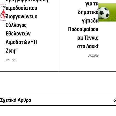
για τα
αιμοδοσία που
δημοτικά
διοργανώνει ο
γήπεδα
Σύλλογος
Ποδοσφαίρου
Εθελοντών
και Τέννις
Αιμοδοτών “Η
στο Λακκί
Ζωή”
27.2.2020
27.2.2020
Σχετικά Άρθρα
6