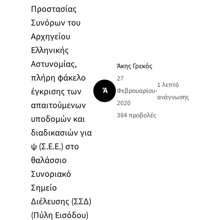
Προστασίας
Συνόρων του
Αρχηγείου
Ελληνικής
Αστυνομίας,
Άκης Γρεκός
πλήρη φάκελο
27
1 λεπτό
Ά
έγκρισης των
Φεβρουαρίου
•
ανάγνωσης
2020
απαιτούμενων
384
προβολές
υποδομών και
διαδικασιών για
ψ (Σ.Ε.Ε.) στο
θαλάσσιο
Συνοριακό
Σημείο
Διέλευσης (ΣΣΔ)
(Πύλη Εισόδου)