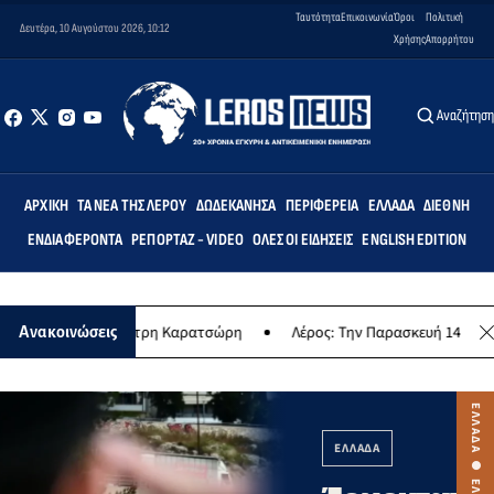
Ταυτότητα
Επικοινωνία
Όροι
Πολιτική
Δευτέρα, 10 Αυγούστου 2026, 10:12
Χρήσης
Απορρήτου
Αναζήτησ
ΑΡΧΙΚΉ
ΤΑ ΝΈΑ ΤΗΣ ΛΈΡΟΥ
ΔΩΔΕΚΆΝΗΣΑ
ΠΕΡΙΦΈΡΕΙΑ
ΕΛΛΆΔΑ
ΔΙΕΘΝΉ
ΕΝΔΙΑΦΈΡΟΝΤΑ
ΡΕΠΟΡΤΆΖ - VIDEO
ΌΛΕΣ ΟΙ ΕΙΔΉΣΕΙΣ
ENGLISH EDITION
 του Δημήτρη Καρατσώρη
Λέρος: Την Παρασκευή 14 Αυγούστου αυθεν
Ανακοινώσεις
ΕΛΛΑΔΑ