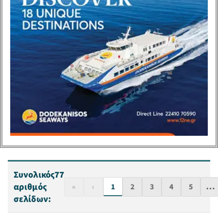
Πάτμου.
Συνολικός
77
…
αριθμός
«
‹
1
2
3
4
5
σελίδων: