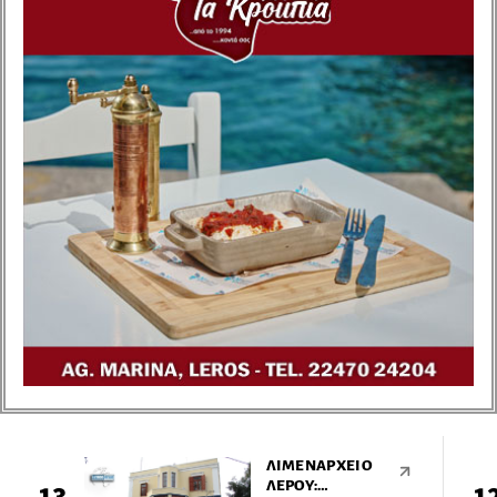
έχουν τραγική
κατάληξη, καθώς
εντοπίστηκε νεκρή
μία ανήλικη και
αγνοούνται δύο
ενήλικες.
ΛΙΜΕΝΑΡΧΕΊΟ
ΛΈΡΟΥ: