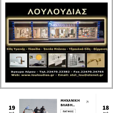
ατύχημα που
σημειώθηκε στη
Χερσαία Ζώνη Λιμένα
Σκάλας Πάτμου, με
εμπλεκόμενους δύο
ημεδαπούς, ηλικίας 22
και 18 ετών, οδηγούς
δικύκλων
μοτοποδηλάτων.
ΜΗΧΑΝΙΚΉ
ΒΛΆΒΗ
19
18
ΙΣΤΙΟΦΌΡΟΥ
ΠΑΤΜΟΣ
Ιουλ
Ιουλ