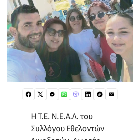
Η Τ.Ε. Ν.Ε.Α.Λ. του
Συλλόγου Εθελοντών