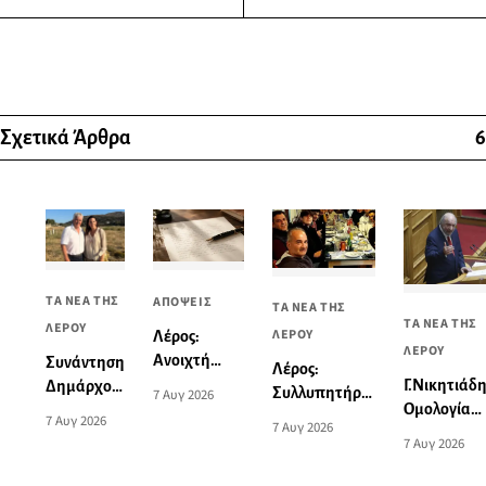
Σχετικά Άρθρα
6
ΤΑ ΝΕΑ ΤΗΣ
ΑΠΟΨΕΙΣ
ΤΑ ΝΕΑ ΤΗΣ
ΤΑ ΝΕΑ ΤΗΣ
ΛΕΡΟΥ
ΛΕΡΟΥ
Λέρος:
ΛΕΡΟΥ
Ανοιχτή
Συνάντηση
Λέρος:
επιστολή
Γ.Νικητιάδη
Δημάρχου
Συλλυπητήρια
7 Αυγ 2026
σχετικά με
Ομολογία
Λέρου με
ανακοίνωση
7 Αυγ 2026
7 Αυγ 2026
το
επταετούς
την
του Πανιωνίου
7 Αυγ 2026
θανατηφόρο
αποτυχίας 
Υπουργό
για την
τροχαίο:
δηλώσεις
Τουρισμού