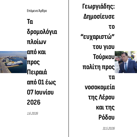
Γεωργιάδης:
Επόμενο Άρθρο
Δημοσίευσε
Τα
το
δρομολόγια
“ευχαριστώ”
πλοίων
του γιου
από και
Τούρκου
προς
πολίτη προς
Πειραιά
τα
από 01 έως
νοσοκομεία
07 Ιουνίου
της Λέρου
2026
και της
1.6.2026
Ρόδου
31.5.2026