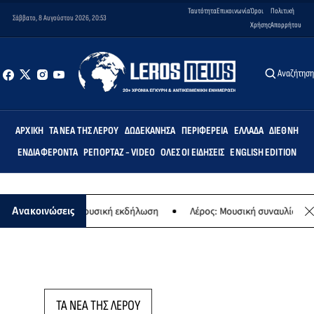
Ταυτότητα
Επικοινωνία
Όροι
Πολιτική
Σάββατο, 8 Αυγούστου 2026, 20:53
Χρήσης
Απορρήτου
Αναζήτησ
ΑΡΧΙΚΉ
ΤΑ ΝΈΑ ΤΗΣ ΛΈΡΟΥ
ΔΩΔΕΚΆΝΗΣΑ
ΠΕΡΙΦΈΡΕΙΑ
ΕΛΛΆΔΑ
ΔΙΕΘΝΉ
ΕΝΔΙΑΦΈΡΟΝΤΑ
ΡΕΠΟΡΤΆΖ - VIDEO
ΌΛΕΣ ΟΙ ΕΙΔΉΣΕΙΣ
ENGLISH EDITION
αναγίας - Μουσική εκδήλωση
Λέρος: Μουσική συναυλία των Εργαστ
Ανακοινώσεις
ΤΑ ΝΕΑ ΤΗΣ ΛΕΡΟΥ