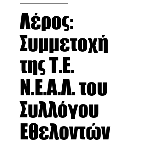
Λέρος:
Συμμετοχή
της Τ.Ε.
Ν.Ε.Α.Λ. του
Συλλόγου
Εθελοντών