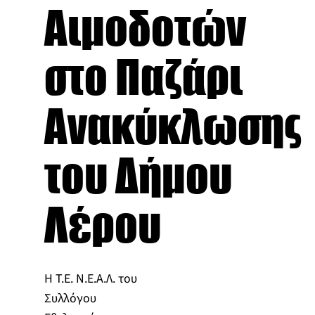
Αιμοδοτών
στο Παζάρι
Ανακύκλωσης
του Δήμου
Λέρου
Η Τ.Ε. Ν.Ε.Α.Λ. του
Συλλόγου