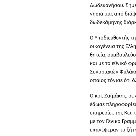
Δωδεκανήσου. Σημει
νησιά μας από διά
δωδεκάμηνης διάρκ
Ο Υποδιευθυντής τ
οικογένεια της Ελλ
θητεία, συμβουλεύο
και με το εθνικό φ
Συνοριακών Φυλάκω
οποίος τόνισε ότι ό
Ο κος Ζαϊμάκης, σε
έδωσε πληροφορίες
υπηρεσίες της Κω, 
με τον Γενικό Γρα
επανέφεραν το ζήτ