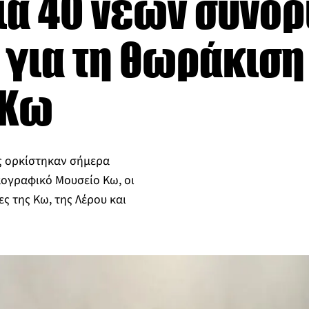
α 40 νέων συνο
για τη θωράκιση
 Κω
ς ορκίστηκαν σήμερα
Λαογραφικό Μουσείο Κω, οι
ες της Κω, της Λέρου και