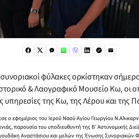
 συνοριακοί φύλακες ορκίστηκαν σήμερα
Ιστορικό & Λαογραφικό Μουσείο Κω, οι ο
ς υπηρεσίες της Κω, της Λέρου και της Π
σε ο εφημέριος του Ιερού Ναού Αγίου Γεωργίου Ν.Αλικαρ
νιάς, παρουσία του υποδιευθυντή της Β’ Αστυνομικής Διε
ουδάκη Αναστάσιου και μελών της Ένωσης Συνοριακών 