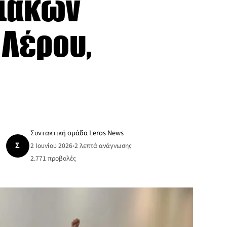
ριακών
 Λέρου,
Συντακτική ομάδα Leros News
Σ
2 Ιουνίου 2026
•
2 λεπτά ανάγνωσης
2.771
προβολές