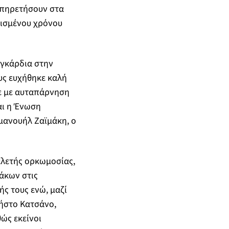
υπηρετήσουν στα
ρισμένου χρόνου
εγκάρδια στην
υς ευχήθηκε καλή
τε με αυταπάρνηση
αι η Ένωση
μανουήλ Ζαϊμάκη, ο
τελετής ορκωμοσίας,
άκων στις
ής τους ενώ, μαζί
ήστο Κατσάνο,
ώς εκείνοι