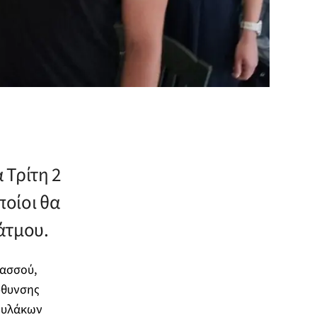
 Τρίτη 2
ποίοι θα
άτμου.
νασσού,
ύθυνσης
Φυλάκων