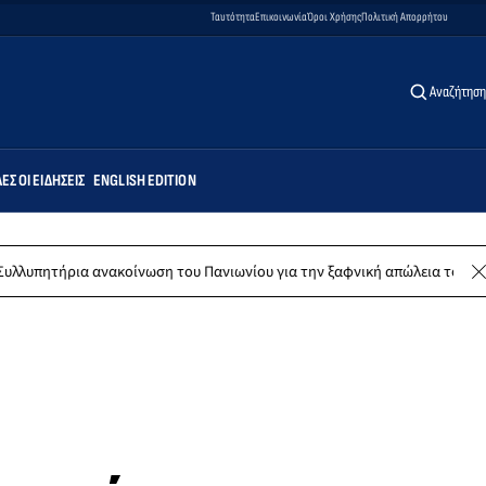
Ταυτότητα
Επικοινωνία
Όροι Χρήσης
Πολιτική Απορρήτου
Αναζήτηση
ΕΣ ΟΙ ΕΙΔΉΣΕΙΣ
ENGLISH EDITION
κοίνωση του Πανιωνίου για την ξαφνική απώλεια του Δημήτρη Καρατσώρ