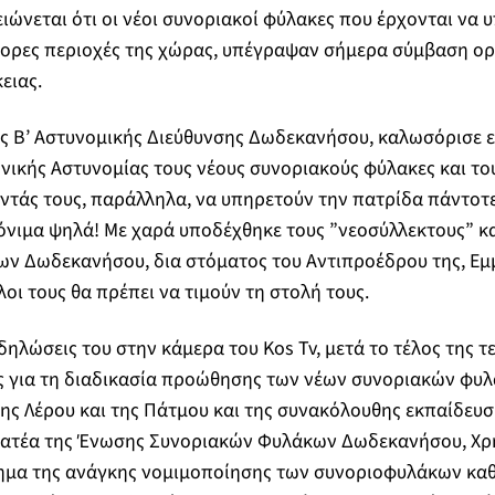
ώνεται ότι οι νέοι συνοριακοί φύλακες που έρχονται να 
φορες περιοχές της χώρας, υπέγραψαν σήμερα σύμβαση ο
ειας.
ης Β’ Αστυνομικής Διεύθυνσης Δωδεκανήσου, καλωσόρισε 
ηνικής Αστυνομίας τους νέους συνοριακούς φύλακες και το
ντάς τους, παράλληλα, να υπηρετούν την πατρίδα πάντο
ρόνιμα ψηλά! Με χαρά υποδέχθηκε τους ”νεοσύλλεκτους” κ
ν Δωδεκανήσου, δια στόματος του Αντιπροέδρου της, Εμ
λοι τους θα πρέπει να τιμούν τη στολή τους.
 δηλώσεις του στην κάμερα του Kos Tv, μετά το τέλος της 
 για τη διαδικασία προώθησης των νέων συνοριακών φυλ
της Λέρου και της Πάτμου και της συνακόλουθης εκπαίδευσ
μματέα της Ένωσης Συνοριακών Φυλάκων Δωδεκανήσου, Χρ
ημα της ανάγκης νομιμοποίησης των συνοριοφυλάκων καθ