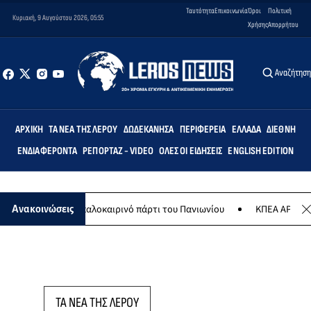
Ταυτότητα
Επικοινωνία
Όροι
Πολιτική
Κυριακή, 9 Αυγούστου 2026, 05:55
Χρήσης
Απορρήτου
Αναζήτησ
ΑΡΧΙΚΉ
ΤΑ ΝΈΑ ΤΗΣ ΛΈΡΟΥ
ΔΩΔΕΚΆΝΗΣΑ
ΠΕΡΙΦΈΡΕΙΑ
ΕΛΛΆΔΑ
ΔΙΕΘΝΉ
ΕΝΔΙΑΦΈΡΟΝΤΑ
ΡΕΠΟΡΤΆΖ - VIDEO
ΌΛΕΣ ΟΙ ΕΙΔΉΣΕΙΣ
ENGLISH EDITION
 Αυγούστου το καλοκαιρινό πάρτι του Πανιωνίου
ΚΠΕΑ ΑΡΤΕΜΙΣ: Το
Ανακοινώσεις
ΤΑ ΝΕΑ ΤΗΣ ΛΕΡΟΥ