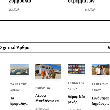
Συμβούλιο
στρεμμάτων
15.4.2026
14.4.2026
Σχετικά Άρθρα
6
ΤΑ ΝΕΑ ΤΗΣ
ΤΑ ΝΕΑ ΤΗΣ
ΤΑ ΝΕΑ ΤΗΣ
ΡΕΠΟΡΤΑΖ
ΛΕΡΟΥ
ΛΕΡΟΥ
ΛΕΡΟΥ
Λέρος:
Λέρος: Νέο
Συνάντηση
Τα
Μπελλένειο και
ρεκόρ
Δημάρχου
δρομολόγια
Μπουλαφέντειο
Νοτίου
8 Αυγ 2026
Λέρου με
πλοίων από