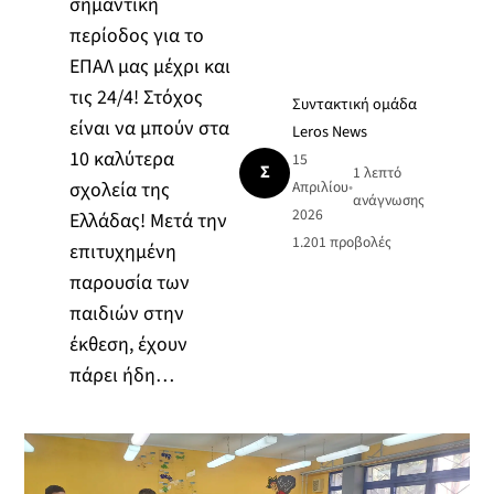
σημαντική
περίοδος για το
ΕΠΑΛ μας μέχρι και
τις 24/4! Στόχος
Συντακτική ομάδα
είναι να μπούν στα
Leros News
10 καλύτερα
15
Σ
1 λεπτό
σχολεία της
Απριλίου
•
ανάγνωσης
2026
Ελλάδας! Μετά την
1.201
προβολές
επιτυχημένη
παρουσία των
παιδιών στην
έκθεση, έχουν
πάρει ήδη…