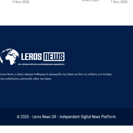
8 Αυγ 2026
7 Αυγ 2026
9 Αυγ 2026
αλλάζουν όψη
Αιγαίου
την
και προς
με μια δωρεά
από την
Υπουργό
Πειραιά
αγάπης για τα
Ειρήνη-
Τουρισμού
από 10 έως
παιδιά
Μαρία
16
Μαυρουδή
Αυγούστου
στα 3.000
2026
μ. βάδην
Κ16
Leros News, η Λέρος σήμερα: Καθημερινή εφημερίδα της Λέρου με όλες τις ειδήσεις για τη Λέρο,
νέα, εκδηλώσεις, ρεπορτάζ, video της Λέρου
© 2026 -
Leros News GR
- Independent Digital News Platform.