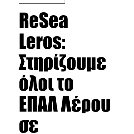
ReSea
Leros:
Στηρίζουμε
όλοι το
ΕΠΑΛ Λέρου
σε