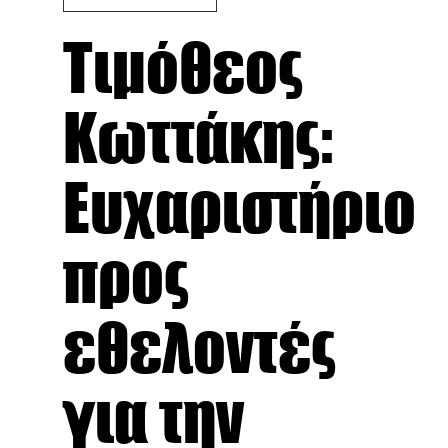
Τιμόθεος
Κωττάκης:
Ευχαριστήριο
προς
εθελοντές
για την