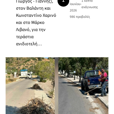
Σ
Γιώργος - Γιάννης),
1 λεπτό
Ιουνίου
•
ανάγνωσης
στον Βαλάντη και
2026
Κωνσταντίνο Χαρινό
986
προβολές
και στο Μάρκο
Λιβανό, για την
τεράστια
ανιδιοτελή…