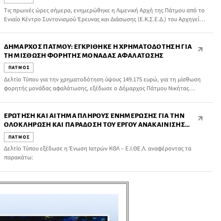
Τις πρωινές ώρες σήμερα, ενημερώθηκε η Λιμενική Αρχή της Πάτμου από το
Ενιαίο Κέντρο Συντονισμού Έρευνας και Διάσωσης (Ε.Κ.Σ.Ε.Δ.) του Αρχηγείου
Λ.Σ.-ΕΛ.ΑΚΤ. ότι ένας 58χρονος αλλοδαπός επιβάτης (υπήκοος Γερμανίας)
επαγγελματικού-τουριστικού (Ε/Π-Τ/Ρ) σκάφους, ελληνικής σημαίας, το οποίο
βρισκόταν στη θαλάσσια 9 ν.μ. βόρεια του λιμένα ν. Πάτμου, έχρηζε άμεσης
ΔΉΜΑΡΧΟΣ ΠΆΤΜΟΥ: ΕΓΚΡΊΘΗΚΕ Η ΧΡΗΜΑΤΟΔΌΤΗΣΗ ΓΙΑ
νοσοκομειακής περίθαλψης.
ΤΗ ΜΊΣΘΩΣΗ ΦΟΡΗΤΉΣ ΜΟΝΆΔΑΣ ΑΦΑΛΆΤΩΣΗΣ
ΠΑΤΜΟΣ
Δελτίο Τύπου για την χρηματοδότηση ύψους 149.175 ευρώ, για τη μίσθωση
φορητής μονάδας αφαλάτωσης, εξέδωσε ο Δήμαρχος Πάτμου Νικήτας
Τσαμπαλάκης, στο οποίο αναφέρει τα εξής:
ΕΡΏΤΗΣΗ ΚΑΙ ΑΊΤΗΜΑ ΠΛΉΡΟΥΣ ΕΝΗΜΈΡΩΣΗΣ ΓΙΑ ΤΗΝ
ΟΛΟΚΛΉΡΩΣΗ ΚΑΙ ΠΑΡΆΔΟΣΗ ΤΟΥ ΈΡΓΟΥ ΑΝΑΚΑΊΝΙΣΗΣ
ΤΟΥ ΚΈΝΤΡΟΥ ΥΓΕΊΑΣ ΠΆΤΜΟΥ
ΠΑΤΜΟΣ
Δελτίο Τύπου εξέδωσε η Ένωση Ιατρών ΚΘΛ – Ε.Ι.ΘΕ.Λ. αναφέροντας τα
παρακάτω: