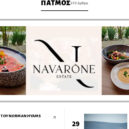
ΠΑΤΜΟΣ
670 άρθρα
Σ ΤΟΥ NORMAN HYAMS
29