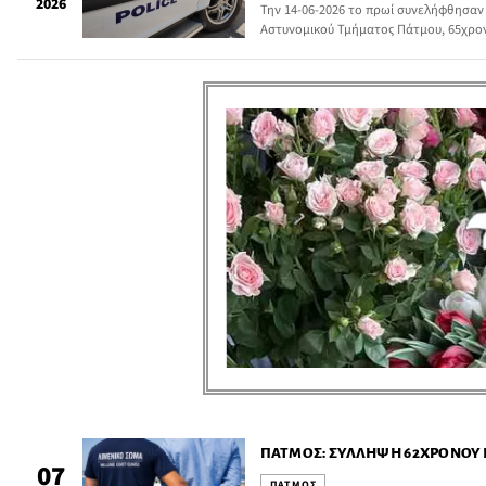
2026
Την 14-06-2026 το πρωί συνελήφθησαν
Αστυνομικού Τμήματος Πάτμου, 65χρον
ηλικίας δύο 41 και 29 ετών, οι οποίοι
διαμόρφωση και κατασκευή σκαλοπατιώ
κατηφορικού όρους.
ΠΆΤΜΟΣ: ΣΎΛΛΗΨΗ 62ΧΡΟΝΟΥ 
07
ΠΑΤΜΟΣ