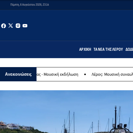
Πέμπτη, 6 Αυγούστου 2026, 23:14
ΑΡΧΙΚΉ
ΤΑ ΝΈΑ ΤΗΣ ΛΈΡΟΥ
ΔΩΔ
ίας - Μουσική εκδήλωση
Λέρος: Μουσική συναυλία των Εργαστηρίω
Ανακοινώσεις