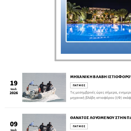
ΜΗΧΑΝΙΚΉ ΒΛΆΒΗ ΙΣΤΙΟΦΌΡΟ
19
ΠΑΤΜΟΣ
Ιουλ
Τις μεσημβρινές ώρες σήμερα, ενημερώ
2026
μηχανική βλάβη ιστιοφόρου (Ι/Φ) σκάφ
περιοχή «ΑΣΠΡΗ» Πάτμου.
ΘΆΝΑΤΟΣ ΛΟΥΟΜΈΝΟΥ ΣΤΗΝ 
09
ΠΑΤΜΟΣ
Ιουλ