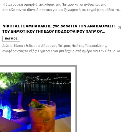
Η διαχρονική ομορφιά της Χώρας της Πάτμου και οι άνθρωποί της
αποτέλεσαν το ιδανικό σκηνικό για μία ξεχωριστή φωτογράφιση μόδας του
ελληνικού ELLE, η οποία παρουσιάζει pre-fall δημιουργίες κορυφαίων διεθνών
οίκων.
ΝΙΚΉΤΑΣ ΤΣΑΜΠΑΛΆΚΗΣ: 700.000€ ΓΙΑ ΤΗΝ ΑΝΑΒΆΘΜΙΣΗ
ΤΟΥ ΔΗΜΟΤΙΚΟΎ ΓΗΠΈΔΟΥ ΠΟΔΟΣΦΑΊΡΟΥ ΠΆΤΜΟΥ
«ΜΑΝΏΛΗΣ ΣΤΡΆΤΑΣ»
ΠΑΤΜΟΣ
Δελτίο Τύπου εξέδωσε ο Δήμαρχος Πάτμου, Νικήτας Τσαμπαλάκης,
αναφέροντας τα εξής: Σήμερα είναι μια ξεχωριστή ημέρα για την Πάτμο και
τον αθλητισμό του νησιού μας. Η Δημοτική Αρχή, αναγνωρίζοντας από την
πρώτη στιγμή τη σοβαρότητα ενός προβλήματος που απασχολούσε επί
σειρά ετών αθλητές, γονείς και την τοπική κοινωνία, εργάστηκε μεθοδικά και
πέτυχε την εξασφάλιση χρηματοδότησης […]