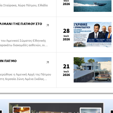
Ιουλ
2026
α Σταύρακα, Χώρα Πάτμου, Ελλάδα
ΛΙΜΆΝΙ ΤΗΣ ΠΆΤΜΟΥ ΣΤΟ
28
Ιουλ
2026
 του Λιμενικού Σώματος-Ελληνικής
αρακάτω διακομιδές ασθενών, οι
 περίθαλψης:
ΗΝ ΠΆΤΜΟ
21
Ιουλ
μερώθηκε η Λιμενική Αρχή της Πάτμου
2026
στη Χερσαία Ζώνη Λιμένα Σκάλας
ύς, ηλικίας 22 και 18 ετών, οδηγούς