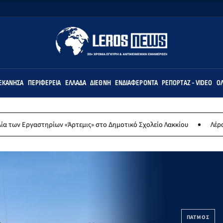
ΕΚΆΝΗΣΑ
ΠΕΡΙΦΈΡΕΙΑ
ΕΛΛΆΔΑ
ΔΙΕΘΝΉ
ΕΝΔΙΑΦΈΡΟΝΤΑ
ΡΕΠΟΡΤΆΖ - VIDEO
ΌΛ
ν «Άρτεμις» στο Δημοτικό Σχολείο Λακκίου
Λέρος: Κυριακή 9 Αυγο
ΠΑΤΜΟΣ