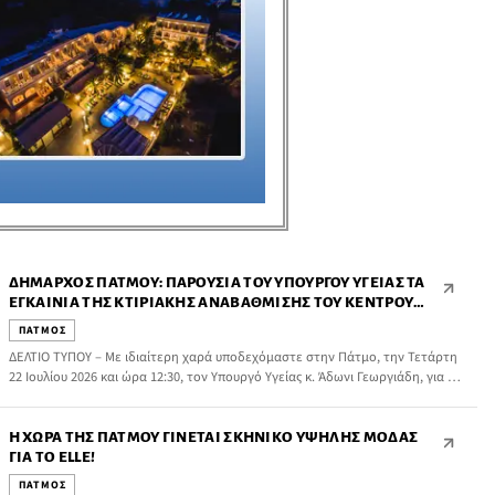
ΔΉΜΑΡΧΟΣ ΠΆΤΜΟΥ: ΠΑΡΟΥΣΊΑ ΤΟΥ ΥΠΟΥΡΓΟΎ ΥΓΕΊΑΣ ΤΑ
ΕΓΚΑΊΝΙΑ ΤΗΣ ΚΤΙΡΙΑΚΉΣ ΑΝΑΒΆΘΜΙΣΗΣ ΤΟΥ ΚΈΝΤΡΟΥ
ΥΓΕΊΑΣ ΠΆΤΜΟΥ
ΠΑΤΜΟΣ
ΔΕΛΤΙΟ ΤΥΠΟΥ – Με ιδιαίτερη χαρά υποδεχόμαστε στην Πάτμο, την Τετάρτη
22 Ιουλίου 2026 και ώρα 12:30, τον Υπουργό Υγείας κ. Άδωνι Γεωργιάδη, για τα
εγκαίνια της κτιριακής αναβάθμισης του Κέντρου Υγείας Πάτμου.
Η ΧΏΡΑ ΤΗΣ ΠΆΤΜΟΥ ΓΊΝΕΤΑΙ ΣΚΗΝΙΚΌ ΥΨΗΛΉΣ ΜΌΔΑΣ
ΓΙΑ ΤΟ ELLE!
ΠΑΤΜΟΣ