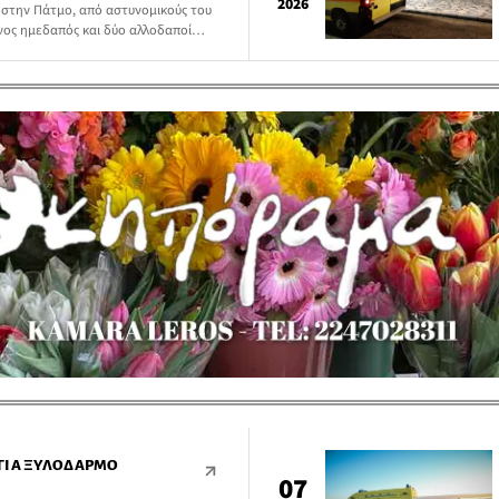
2026
 στην Πάτμο, από αστυνομικούς του
ος ημεδαπός και δύο αλλοδαποί
 προέβαιναν σε παράνομη εκσκαφή,
ν κλίμακας επί του φυσικού εδάφους
ΓΙΑ ΞΥΛΟΔΑΡΜΌ
07