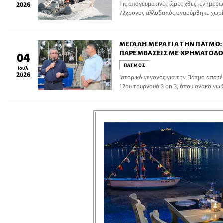
Τις απογευματινές ώρες χθες, ενημερώ
2026
72χρονος αλλοδαπός ανασύρθηκε χωρίς 
«ΑΓΙΟΣ ΘΕΟΛΟΓΟΣ» Σκάλας Πάτμου.
ΜΕΓΆΛΗ ΜΈΡΑ ΓΙΑ ΤΗΝ ΠΆΤΜΟ:
ΠΑΡΕΜΒΆΣΕΙΣ ΜΕ ΧΡΗΜΑΤΟΔΌΤ
04
ΠΑΤΜΟΣ
Ιουλ
2026
Ιστορικό γεγονός για την Πάτμο αποτ
12ου τουρνουά 3 on 3, όπου ανακοιν
ύψους 6.045.000 ευρώ για τρεις μεγάλ
αλλάζουν ουσιαστικά τον αθλητικό χάρ
προοπτικές για τη νεολαία.