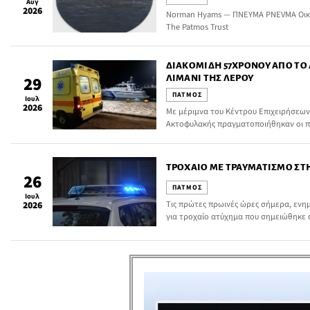
Αυγ
2026
Norman Hyams — ΠΝΕΥΜΑ PNEVMA Οικί
The Patmos Trust
ΔΙΑΚΟΜΙΔΉ 57ΧΡΟΝΟΥ ΑΠΌ ΤΟ 
ΛΙΜΆΝΙ ΤΗΣ ΛΈΡΟΥ
29
ΠΑΤΜΟΣ
Ιουλ
2026
Με μέριμνα του Κέντρου Επιχειρήσεων
Ακτοφυλακής πραγματοποιήθηκαν οι π
οποίοι έχρηζαν άμεσης νοσοκομειακής
ΤΡΟΧΑΊΟ ΜΕ ΤΡΑΥΜΑΤΙΣΜΌ ΣΤ
26
ΠΑΤΜΟΣ
Ιουλ
Τις πρώτες πρωινές ώρες σήμερα, ενη
2026
για τροχαίο ατύχημα που σημειώθηκε 
Πάτμου, με εμπλεκόμενους δύο ημεδαπο
δικύκλων μοτοποδηλάτων.