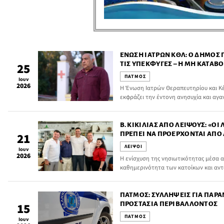
ΈΝΩΣΗ ΙΑΤΡΏΝ ΚΘΛ: Ο ΔΉΜΟΣ
ΤΙΣ ΥΠΕΚΦΥΓΈΣ – Η ΜΗ ΚΑΤΑΒ
25
ΔΙΏΧΝΕΙ ΤΟΥΣ ΓΙΑΤΡΟΎΣ ΑΠΌ Τ
ΠΑΤΜΟΣ
Ιουν
2026
Η Ένωση Ιατρών Θεραπευτηρίου και Κέν
εκφράζει την έντονη ανησυχία και αγανά
με τη μη καταβολή των οικονομικών κ
υπηρετούν στο Κέντρο Υγείας Πάτμου.
Β. ΚΙΚΊΛΙΑΣ ΑΠΌ ΛΕΙΨΟΎΣ: «ΟΙ 
ΠΡΈΠΕΙ ΝΑ ΠΡΟΈΡΧΟΝΤΑΙ ΑΠΌ
21
ΓΝΩΡΊΖΟΥΝ ΒΑΘΙΆ ΤΙΣ ΤΟΠΙΚΈ
ΛΕΙΨΟΙ
Ιουν
2026
Η ενίσχυση της νησιωτικότητας μέσα 
καθημερινότητα των κατοίκων και αντ
ανάγκες των τοπικών κοινωνιών βρέθη
Υπουργού Ναυτιλίας και Νησιωτικής Πολι
ΠΆΤΜΟΣ: ΣΥΛΛΉΨΕΙΣ ΓΙΑ ΠΑΡΆ
ΠΡΟΣΤΑΣΊΑ ΠΕΡΙΒΆΛΛΟΝΤΟΣ
15
ΠΑΤΜΟΣ
Ιουν