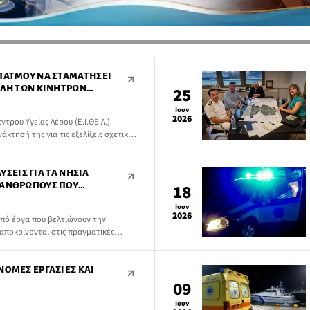
 ΠΆΤΜΟΥ ΝΑ ΣΤΑΜΑΤΉΣΕΙ
ΟΛΉ ΤΩΝ ΚΙΝΉΤΡΩΝ
25
Α ΝΗΣΙΆ
Ιουν
2026
τρου Υγείας Λέρου (Ε.Ι.ΘΕ.Λ.)
κτησή της για τις εξελίξεις σχετικά
ινήτρων προς τους γιατρούς που
ΛΎΣΕΙΣ ΓΙΑ ΤΑ ΝΗΣΙΆ
 ΑΝΘΡΏΠΟΥΣ ΠΟΥ
18
Σ ΑΝΆΓΚΕΣ»
Ιουν
2026
από έργα που βελτιώνουν την
αποκρίνονται στις πραγματικές
κε στο επίκεντρο της επίσκεψης του
τικής, Βασίλη Κικίλια, στους Λειψούς.
ΝΟΜΕΣ ΕΡΓΑΣΊΕΣ ΚΑΙ
09
Ιουν