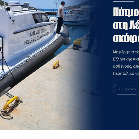
Πάτμο
στη Λ
σκάφο
Με μέριμνα τ
Ελληνικής Ακ
ασθενούς, από
Περιπολικό σκ
νοσοκομειακή
06.08.2026