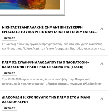
ΝΙΚΉΤΑΣ ΤΣΑΜΠΑΛΆΚΗΣ: ΣΗΜΑΝΤΙΚΉ ΣΎΣΚΕΨΗ
ΕΡΓΑΣΊΑΣ ΣΤΟ ΥΠΟΥΡΓΕΊΟ ΝΑΥΤΙΛΊΑΣ ΓΙΑ ΤΙΣ ΛΙΜΕΝΙΚΈΣ
ΥΠΟΔΟΜΈΣ ΤΗΣ ΠΆΤΜΟΥ
ΠΑΤΜΟΣ
Σημαντική σύσκεψη εργασίας πραγματοποιήθηκε στο Υπουργείο Ναυτιλίας
και Νησιωτικής Πολιτικής με τον Γενικό Γραμματέα Ναυτιλίας και Λιμένων κ.
Μανώλη Κουτουλάκη, με αντικείμενο την προώθηση σημαντικών
παρεμβάσεων για τις λιμενικές υποδομές της Πάτμου.
ΠΆΤΜΟΣ: ΣΎΛΛΗΨΗ ΑΛΛΟΔΑΠΟΎ ΓΙΑ ΟΠΛΟΚΑΤΟΧΉ –
ΚΑΤΑΣΧΈΘΗΚΕ ΗΛΕΚΤΡΙΚΌΣ ΕΚΚΕΝΩΤΉΣ (TASER)
ΠΑΤΜΟΣ
Την 17-06-2026 πρώτες πρωινές ώρες συνελήφθη στην Πάτμο, από
αστυνομικούς του Αστυνομικού Τμήματος Πάτμου, 49χρονος αλλοδαπός στην
κατοχή του οποίου βρέθηκε και κατασχέθηκε ηλεκτρικός εκκενωτής (taser).
ΔΙΑΚΟΜΙΔΉ 80ΧΡΟΝΟΥ ΑΠΌ ΤΗΝ ΠΆΤΜΟ ΣΤΟ ΛΙΜΆΝΙ
ΛΑΚΚΊΟΥ ΛΈΡΟΥ
ΠΑΤΜΟΣ