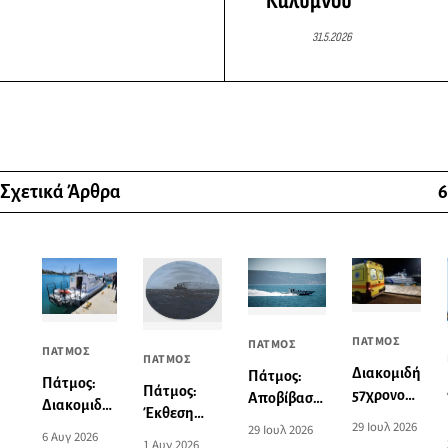
Καλύμνου
31.5.2026
Σχετικά Άρθρα
6
ΠΑΤΜΟΣ
ΠΑΤΜΟΣ
ΠΑΤΜΟΣ
ΠΑΤΜΟΣ
Διακομιδή
Πάτμος:
Πάτμος:
Πάτμος:
57χρονου
Αποβίβαση
Διακομιδή
Έκθεση
από το
τραυματία
29 Ιουλ 2026
74χρονης
29 Ιουλ 2026
ζωγραφικής
6 Αυγ 2026
λιμάνι της
επιβάτη
1 Αυγ 2026