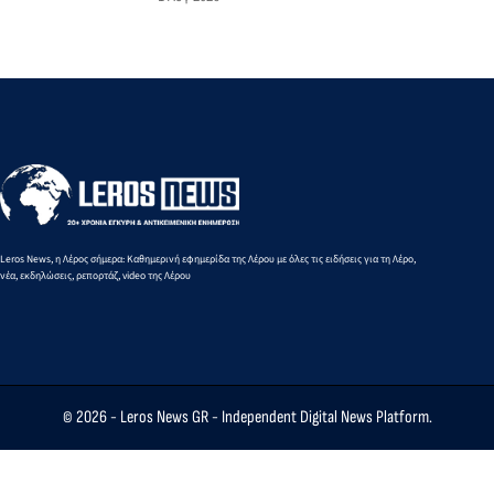
στη Λέρο
του Norman
Πάτμου
τουριστικού
με
Hyams στην
στο λιμάνι
σκάφους
Περιπολικό
Οικία
της Λέρου
σκάφος του
Σταύρακα
Λιμενικού
Leros News, η Λέρος σήμερα: Καθημερινή εφημερίδα της Λέρου με όλες τις ειδήσεις για τη Λέρο,
νέα, εκδηλώσεις, ρεπορτάζ, video της Λέρου
© 2026 -
Leros News GR
- Independent Digital News Platform.