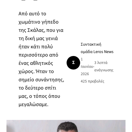
Από αυτό το
χωμάτινο γήπεδο
της Σκάλας, που για
τη δική μας γενιά
Συντακτική
ήταν κάτι πολύ
ομάδα Leros News
περισσότερο από
1
Σ
ένας αθλητικός
3 λεπτά
Ιουνίου
•
ανάγνωσης
χώρος. Ήταν το
2026
σημείο συνάντησης,
425
προβολές
το δεύτερο σπίτι
μας, ο τόπος όπου
μεγαλώσαμε.