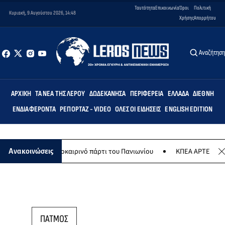
Ταυτότητα
Επικοινωνία
Όροι
Πολιτική
Κυριακή, 9 Αυγούστου 2026, 14:48
Χρήσης
Απορρήτου
Αναζήτησ
ΑΡΧΙΚΉ
ΤΑ ΝΈΑ ΤΗΣ ΛΈΡΟΥ
ΔΩΔΕΚΆΝΗΣΑ
ΠΕΡΙΦΈΡΕΙΑ
ΕΛΛΆΔΑ
ΔΙΕΘΝΉ
ΕΝΔΙΑΦΈΡΟΝΤΑ
ΡΕΠΟΡΤΆΖ - VIDEO
ΌΛΕΣ ΟΙ ΕΙΔΉΣΕΙΣ
ENGLISH EDITION
ύστου το καλοκαιρινό πάρτι του Πανιωνίου
ΚΠΕΑ ΑΡΤΕΜΙΣ: Το χτα
Ανακοινώσεις
ΠΑΤΜΟΣ