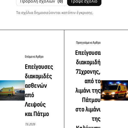
Προβολή σχολίων
(0)
Γράψε σχόλιο
Τα σχόλια δημοσιεύονται κατόπιν έγκρισης.
Προηγούμενο Άρθρο
Επείγουσα
Επόμενο Άρθρο
διακομιδή
Επείγουσες
71χρονης,
διακομιδές
από το
ασθενών
λιμάνι της
από
Πάτμου
Λειψούς
στο λιμάνι
και Πάτμο
της
7.6.2026