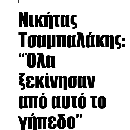
Νικήτας
Τσαμπαλάκης:
“Όλα
ξεκίνησαν
από αυτό το
γήπεδο”