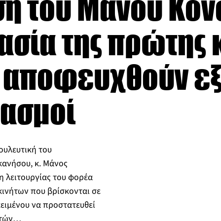
η του Μάνου Κόν
ασία της πρώτης 
α αποφευχθούν ε
ιασμοί
ουλευτική του
ανήσου, κ. Μάνος
η λειτουργίας του φορέα
ινήτων που βρίσκονται σε
κειμένου να προστατευθεί
πτών…