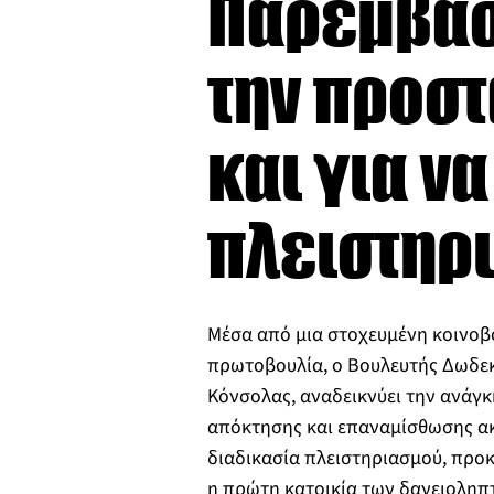
Παρέμβασ
την προστ
και για ν
πλειστηρ
Μέσα από μια στοχευμένη κοινοβ
πρωτοβουλία, ο Βουλευτής Δωδεκ
Κόνσολας, αναδεικνύει την ανάγκ
απόκτησης και επαναμίσθωσης ακ
διαδικασία πλειστηριασμού, προ
η πρώτη κατοικία των δανειολη