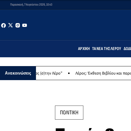
Παρασκευή, 7 Αυγούστου 2026, 10:43
ΑΡΧΙΚΉ
ΤΑ ΝΈΑ ΤΗΣ ΛΈΡΟΥ
ΔΩΔ
ργώντας (σ)την Λέρο”
Λέρος: Έκθεση Βιβλίου και παραδοσιακών γ
Ανακοινώσεις
ΠΟΛΙΤΙΚΗ