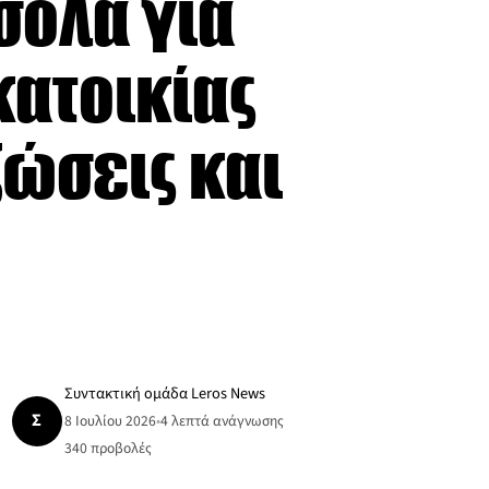
σολα για
κατοικίας
ξώσεις και
Συντακτική ομάδα Leros News
Σ
8 Ιουλίου 2026
•
4 λεπτά ανάγνωσης
340
προβολές