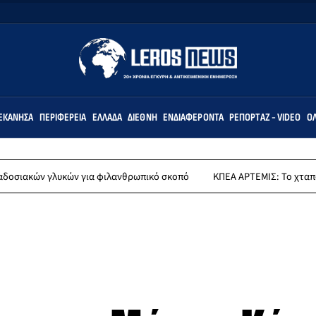
ΕΚΆΝΗΣΑ
ΠΕΡΙΦΈΡΕΙΑ
ΕΛΛΆΔΑ
ΔΙΕΘΝΉ
ΕΝΔΙΑΦΈΡΟΝΤΑ
ΡΕΠΟΡΤΆΖ - VIDEO
ΌΛ
λυκών για φιλανθρωπικό σκοπό
ΚΠΕΑ ΑΡΤΕΜΙΣ: Το χταποδοπίλαφο τη