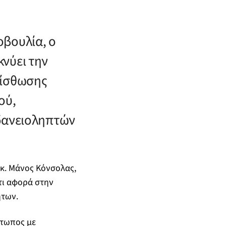
οβουλία, ο
νύει την
μίσθωσης
ού,
 δανειοληπτών
 κ. Μάνος Κόνσολας,
τι αφορά στην
ήτων.
έτωπος με