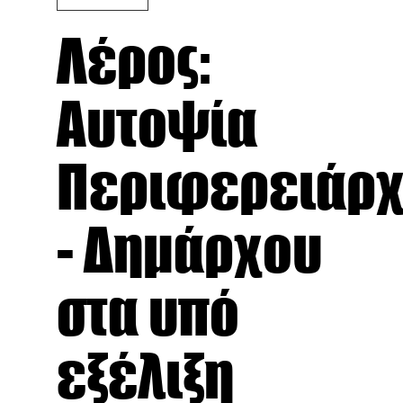
Λέρος:
Αυτοψία
Περιφερειάρ
- Δημάρχου
στα υπό
εξέλιξη