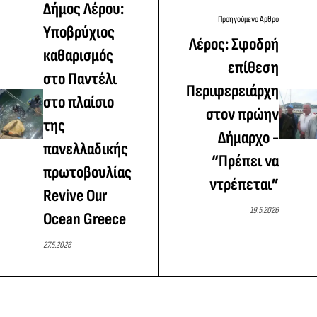
Δήμος Λέρου:
Προηγούμενο Άρθρο
Υποβρύχιος
Λέρος: Σφοδρή
καθαρισμός
επίθεση
στο Παντέλι
Περιφερειάρχη
στο πλαίσιο
στον πρώην
της
Δήμαρχο -
πανελλαδικής
“Πρέπει να
πρωτοβουλίας
ντρέπεται”
Revive Our
19.5.2026
Ocean Greece
27.5.2026