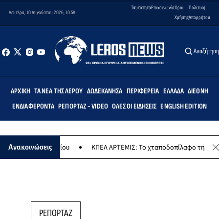
Ταυτότητα
Επικοινωνία
Όροι
Πολιτική
Δευτέρα, 10 Αυγούστου 2026, 10:58
Χρήσης
Απορρήτου
Αναζήτησ
ΑΡΧΙΚΉ
ΤΑ ΝΈΑ ΤΗΣ ΛΈΡΟΥ
ΔΩΔΕΚΆΝΗΣΑ
ΠΕΡΙΦΈΡΕΙΑ
ΕΛΛΆΔΑ
ΔΙΕΘΝΉ
ΕΝΔΙΑΦΈΡΟΝΤΑ
ΡΕΠΟΡΤΆΖ - VIDEO
ΌΛΕΣ ΟΙ ΕΙΔΉΣΕΙΣ
ENGLISH EDITION
ανιωνίου
ΚΠΕΑ ΑΡΤΕΜΙΣ: Το χταποδοπίλαφο της Παναγίας - Μουσι
Ανακοινώσεις
ΡΕΠΟΡΤΑΖ