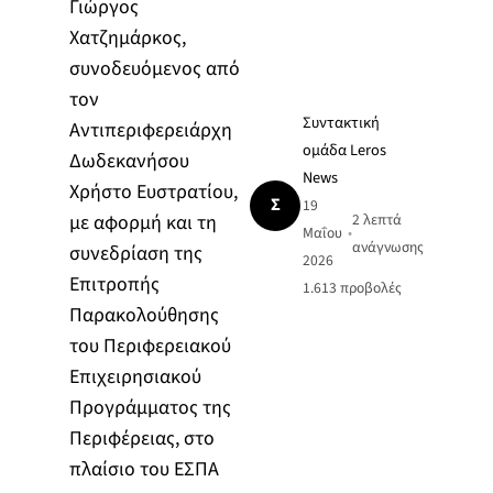
Γιώργος
Χατζημάρκος,
συνοδευόμενος από
τον
Συντακτική
Αντιπεριφερειάρχη
ομάδα Leros
Δωδεκανήσου
News
Χρήστο Ευστρατίου,
Σ
19
με αφορμή και τη
2 λεπτά
Μαΐου
•
ανάγνωσης
συνεδρίαση της
2026
Επιτροπής
1.613
προβολές
Παρακολούθησης
του Περιφερειακού
Επιχειρησιακού
Προγράμματος της
Περιφέρειας, στο
πλαίσιο του ΕΣΠΑ